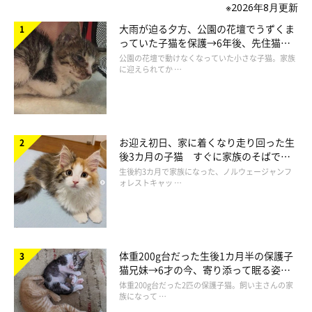
※2026年8月更新
大雨が迫る夕方、公園の花壇でうずくま
っていた子猫を保護→6年後、先住猫
と“姉妹”のような関係に
公園の花壇で動けなくなっていた小さな子猫。家族
に迎えられてか …
お迎え初日、家に着くなり走り回った生
後3カ月の子猫 すぐに家族のそばで落
ち着く姿に「迎えてよかった」
生後約3カ月で家族になった、ノルウェージャンフ
ォレストキャッ …
体重200g台だった生後1カ月半の保護子
猫兄妹→6才の今、寄り添って眠る姿に
ほっこり！
体重200g台だった2匹の保護子猫。飼い主さんの家
族になって …