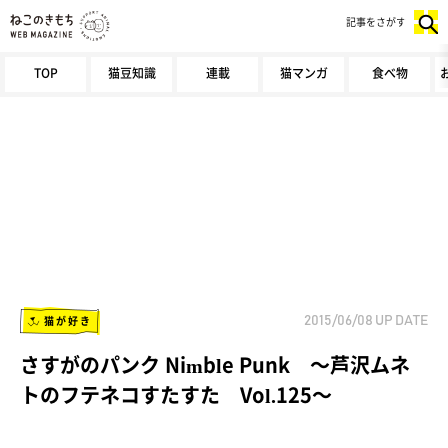
記事をさがす
TOP
猫豆知識
連載
猫マンガ
食べ物
猫が好き
2015/06/08
UP DATE
さすがのパンク Nimble Punk ～芦沢ムネ
トのフテネコすたすた Vol.125～