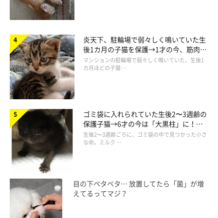
炎天下、駐輪場で弱々しく鳴いていた生
後1カ月の子猫を保護→1才の今、筋肉質
でツンデレなコに成長
マンションの駐輪場で弱々しく鳴いていた、生後1
カ月ほどの子猫 …
ゴミ袋に入れられていた生後2〜3週齢の
保護子猫→6才の今は「大黒柱」に！
美しい黒猫に成長した姿にグッとくる
生後2〜3週齢ごろに、ゴミ袋の中で見つかった小さ
な命。ミルク …
目の下ベタベタ… 放置してたら「菌」が増
えてるってマジ？