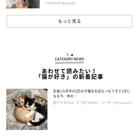
PR(AIGATE株式会社)
もっと見る
あわせて読みたい！
「猫が好き」の新着記事
生後1カ月半の2匹の子猫をお迎え→もうすぐ2才に
なる今、仲の …
紹介するのは、X（旧Twitter）ユーザー@curumu2
…