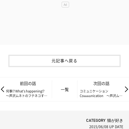
元記事へ戻る
前回の話
次回の話
一覧
何事!? What’s happening!?
コミュニケーション
～芦沢ムネトのフテネコすた
Communication ～芦沢ムネ
すた Vol.124～
トのフテネコすたすた
Vol.126～
CATEGORY 猫が好き
2015/06/08
UP DATE