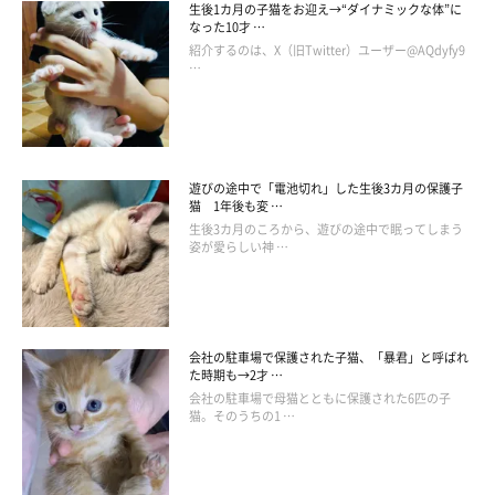
生後1カ月の子猫をお迎え→“ダイナミックな体”に
なった10才 …
紹介するのは、X（旧Twitter）ユーザー@AQdyfy9
…
遊びの途中で「電池切れ」した生後3カ月の保護子
猫 1年後も変 …
生後3カ月のころから、遊びの途中で眠ってしまう
姿が愛らしい神 …
会社の駐車場で保護された子猫、「暴君」と呼ばれ
た時期も→2才 …
会社の駐車場で母猫とともに保護された6匹の子
猫。そのうちの1 …