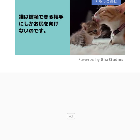
もっと読む
arrow_forward_ios
Powered by 
GliaStudios
M
u
t
e