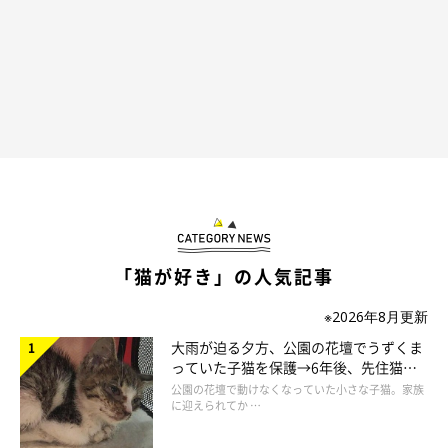
「猫が好き」の人気記事
※2026年8月更新
大雨が迫る夕方、公園の花壇でうずくま
っていた子猫を保護→6年後、先住猫
と“姉妹”のような関係に
公園の花壇で動けなくなっていた小さな子猫。家族
に迎えられてか …