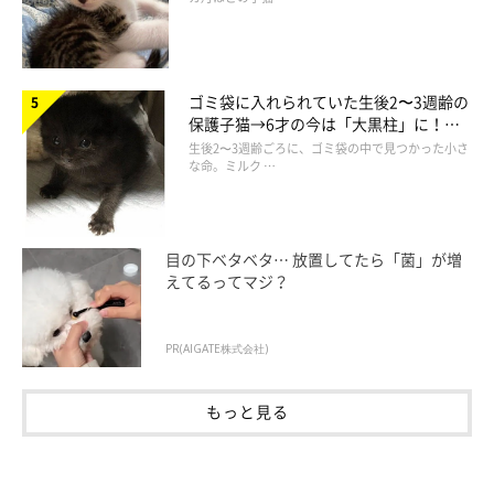
ゴミ袋に入れられていた生後2〜3週齢の
保護子猫→6才の今は「大黒柱」に！
美しい黒猫に成長した姿にグッとくる
生後2〜3週齢ごろに、ゴミ袋の中で見つかった小さ
な命。ミルク …
目の下ベタベタ… 放置してたら「菌」が増
えてるってマジ？
PR(AIGATE株式会社)
もっと見る