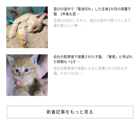
遊びの途中で「電池切れ」した生後3カ月の保護子
猫 1年後も変 …
生後3カ月のころから、遊びの途中で眠ってしまう
姿が愛らしい神 …
会社の駐車場で保護された子猫、「暴君」と呼ばれ
た時期も→2才 …
会社の駐車場で母猫とともに保護された6匹の子
猫。そのうちの1 …
新着記事をもっと見る