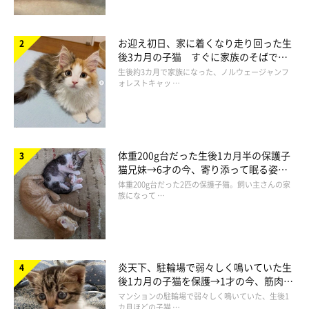
お迎え初日、家に着くなり走り回った生
後3カ月の子猫 すぐに家族のそばで落
ち着く姿に「迎えてよかった」
生後約3カ月で家族になった、ノルウェージャンフ
ォレストキャッ …
体重200g台だった生後1カ月半の保護子
猫兄妹→6才の今、寄り添って眠る姿に
ほっこり！
体重200g台だった2匹の保護子猫。飼い主さんの家
族になって …
炎天下、駐輪場で弱々しく鳴いていた生
後1カ月の子猫を保護→1才の今、筋肉質
でツンデレなコに成長
マンションの駐輪場で弱々しく鳴いていた、生後1
カ月ほどの子猫 …