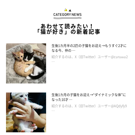
あわせて読みたい！
「猫が好き」の新着記事
生後1カ月半の2匹の子猫をお迎え→もうすぐ2才に
なる今、仲の …
紹介するのは、X（旧Twitter）ユーザー@curumu2
…
生後1カ月の子猫をお迎え→“ダイナミックな体”に
なった10才 …
紹介するのは、X（旧Twitter）ユーザー@AQdyfy9
…