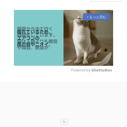
もっと読む
arrow_forward_ios
Powered by 
GliaStudios
M
u
t
e