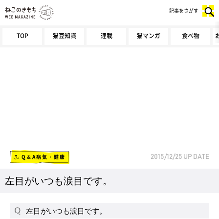
記事をさがす
TOP
猫豆知識
連載
猫マンガ
食べ物
Q＆A病気・健康
2015/12/25
UP DATE
左目がいつも涙目です。
左目がいつも涙目です。