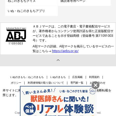
ねこのきもちクイズ
購読者専用ページ
いぬ・ねこのきもちアプリ
ＡＢＪマークは、この電子書店・電子書籍配信サービス
が、著作権者からコンテンツ使用許諾を得た正規版配信サ
ービスであることを示す登録商標（登録番号 第11091003
号）です。
ABJマークの詳細、ABJマークを掲示しているサービスの一
覧はこちら→
https://aebs.or.jp/
いぬのきもち・ねこのきもち
いぬのきもち
広告掲載
利用規約
ポリシー
利用者情報の取り扱いについて
専門家一覧
お問い合わせ
本サイトに掲載されている記事・写真・イラスト等のコンテンツの無断転載を
禁じます。
会社案内
個人情報保護法に基づく公表事項等
Copyright © Benesse Style Care Group Co.,Ltd. All Rights Reserved.