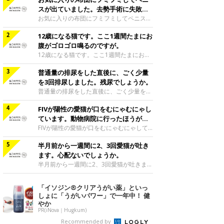
スが出ていました。去勢手術に失敗し
たのでしょうか。
お気に入りの布団にフミフミしてペニスが
出ていました。去勢手術に失敗したのでし
12歳になる猫です。ここ1週間たまにお
ょうか。去勢手術は精巣を除去して精子が
できないようにする手術ですので、ペニス
腹がゴロゴロ鳴るのですが。
の機能まで制御する手術ではありません。
12歳になる猫です。ここ1週間たまにお腹
フミフミするとリラックスしたり気分がよ
がゴロゴロ鳴るのですが。ご相談者様の愛
くなって、ペニスが出てくることがあるよ
普通量の排尿をした直後に、ごく少量
猫のお腹が、ここ1週間ゴロゴロと鳴って
うです。ミックス|Ｃ|1歳3カ月監修／ね
いるのですね。腸は、腸のぜんどう運動と
を3回排尿しました。残尿でしょうか。
このきもち相談室 担当獣医師
いう動きにより、胃腸の内容物を肛門のほ
普通量の排尿をした直後に、ごく少量を3
うへと送り出すように動いています。一般
回排尿しました。残尿でしょうか。ご相談
的に、腹鳴はこれらの腸のぜんどう運動が
FIVが陽性の愛猫が口をむにゃむにゃし
者様がおっしゃられているように、ご相談
亢進したときなどに、お腹のガスが動くと
者様の愛猫は残尿感があって、このように
ています。動物病院に行ったほうがい
聞こえてくる音です。普段はあまりそうい
排尿をしているのだと思われます。膀胱炎
いですか。
FIVが陽性の愛猫が口をむにゃむにゃして
った腹鳴が聞こえない猫では、急に腹鳴が
や尿石症などの尿路系の疾患を患っている
います。動物病院に行ったほうがいいです
聞こえてくると、その後下痢になってしま
可能性が高いです。できるだけ早くかかり
半月前から一週間に2、3回愛猫が吐き
か。口をむにゃむにゃするしぐさは、口の
うことがあります。しかし、ご相談者様の
つけの動物病院へ行き、診てもらってくだ
中に何か違和感を感じているときや吐き気
ます。心配ないでしょうか。
愛猫は、1週間お腹がゴロゴロ鳴っている
さいね。膀胱炎や尿石症などの尿路系の疾
を感じているときに見られる場合が多いで
半月前から一週間に2、3回愛猫が吐きま
ものの、便に
患が疑われるようなときは、可能であれば
す。特にFIV陽性の猫の場合は、口内炎な
す。心配ないでしょうか。吐く回数が多い
尿をお持ちいただくといいのですが、ご相
どがおこりやすい傾向がありますので、早
と食道炎や栄養不良といった他の病気を起
「イソジン®クリアうがい薬」といっ
談者様の愛猫は、あまり蓄尿することがで
めに受診をして必要な治療を受けるほうが
こすこともあります。原因を確かめて治療
しょに「うがいパワー」で一年中！ 健
きない可能性があり、採尿は特に難しいか
よいでしょう。アメショミックス|♀|9歳7
したり、回数を減らすようにしたほうがよ
やか
も知れません。
カ月監修／ねこのきもち相談室 担当獣医
いかと思います。食事後すぐに毛玉を吐
PR(iNova｜Hugkum)
師
く、または未消化物を吐いているのでした
Recommended by