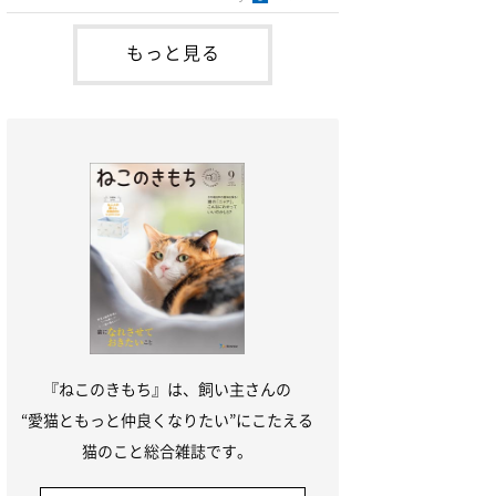
ら、吐く回数を減らすように努めながら様
子を見ていてもよいかと思います。毛玉を
減らすためにはブラッシングをして抜け毛
もっと見る
の手入れをしたり、毛玉を便に排泄させる
フードや毛玉除去剤を利用する方法があり
ます。未消化物を吐くのは、1回に食べる
量が多い猫、早食
『ねこのきもち』は、飼い主さんの
“愛猫ともっと仲良くなりたい”にこたえる
猫のこと総合雑誌です。