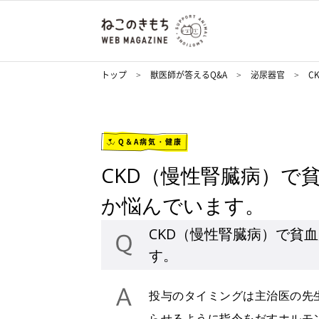
トップ
獣医師が答えるQ&A
泌尿器官
C
Q＆A病気・健康
CKD（慢性腎臓病）で
か悩んでいます。
CKD（慢性腎臓病）で貧
す。
投与のタイミングは主治医の先
らせるように指令をだすホルモ