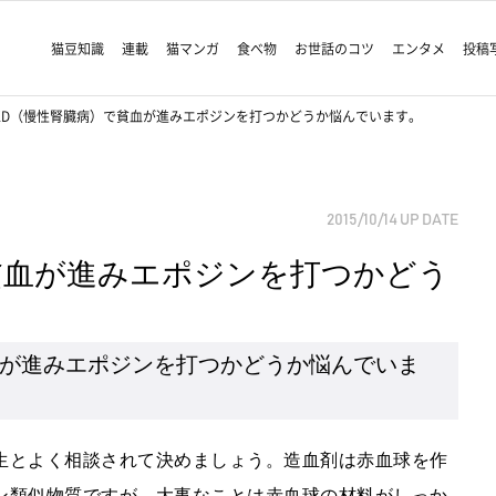
猫豆知識
連載
猫マンガ
食べ物
お世話のコツ
エンタメ
投稿
KD（慢性腎臓病）で貧血が進みエポジンを打つかどうか悩んでいます。
2015/10/14
UP DATE
貧血が進みエポジンを打つかどう
血が進みエポジンを打つかどうか悩んでいま
生とよく相談されて決めましょう。造血剤は赤血球を作
ン類似物質ですが、大事なことは赤血球の材料がしっか