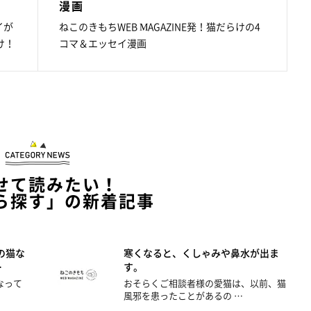
漫画
イが
ねこのきもちWEB MAGAZINE発！猫だらけの4
け！
コマ＆エッセイ漫画
せて読みたい！
ら探す」の新着記事
の猫な
寒くなると、くしゃみや鼻水が出ま
…
す。
なって
おそらくご相談者様の愛猫は、以前、猫
風邪を患ったことがあるの …