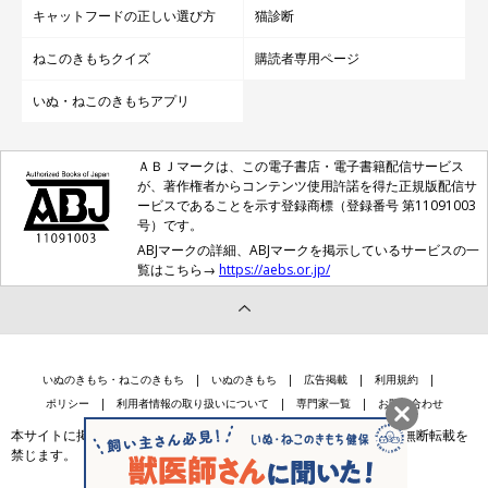
キャットフードの正しい選び方
猫診断
ねこのきもちクイズ
購読者専用ページ
いぬ・ねこのきもちアプリ
ＡＢＪマークは、この電子書店・電子書籍配信サービス
が、著作権者からコンテンツ使用許諾を得た正規版配信サ
ービスであることを示す登録商標（登録番号 第11091003
号）です。
ABJマークの詳細、ABJマークを掲示しているサービスの一
覧はこちら→
https://aebs.or.jp/
いぬのきもち・ねこのきもち
いぬのきもち
広告掲載
利用規約
ポリシー
利用者情報の取り扱いについて
専門家一覧
お問い合わせ
本サイトに掲載されている記事・写真・イラスト等のコンテンツの無断転載を
禁じます。
会社案内
個人情報保護法に基づく公表事項等