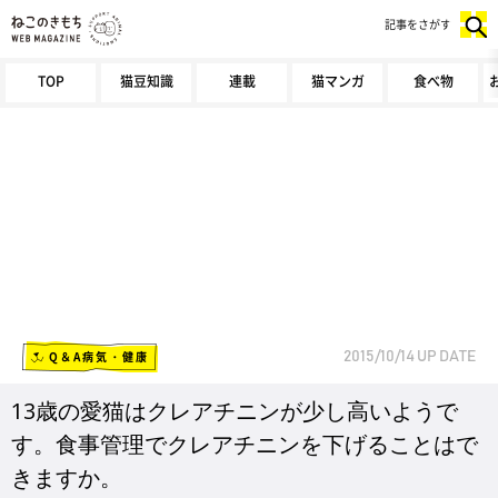
記事をさがす
TOP
猫豆知識
連載
猫マンガ
食べ物
Q＆A病気・健康
2015/10/14
UP DATE
13歳の愛猫はクレアチニンが少し高いようで
す。食事管理でクレアチニンを下げることはで
きますか。