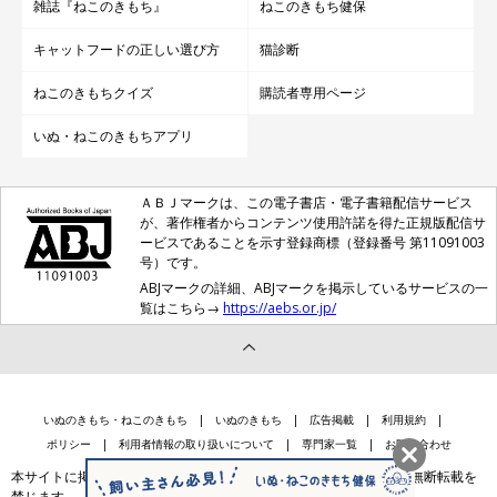
雑誌『ねこのきもち』
ねこのきもち健保
キャットフードの正しい選び方
猫診断
ねこのきもちクイズ
購読者専用ページ
いぬ・ねこのきもちアプリ
ＡＢＪマークは、この電子書店・電子書籍配信サービス
が、著作権者からコンテンツ使用許諾を得た正規版配信サ
ービスであることを示す登録商標（登録番号 第11091003
号）です。
ABJマークの詳細、ABJマークを掲示しているサービスの一
覧はこちら→
https://aebs.or.jp/
いぬのきもち・ねこのきもち
いぬのきもち
広告掲載
利用規約
ポリシー
利用者情報の取り扱いについて
専門家一覧
お問い合わせ
本サイトに掲載されている記事・写真・イラスト等のコンテンツの無断転載を
禁じます。