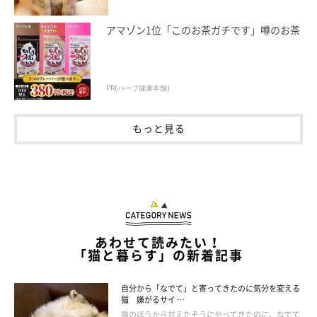
妹猫を迎えて、テオくんはさらに甘えん坊
アマゾン1位「このお茶ガチです」噂のお茶
に！
PR(ハーブ健康本舗)
もっと見る
あわせて読みたい！
「猫と暮らす」の新着記事
自分から「なでて」と寄ってきたのに気分を変える
猫 嫌がるサイ …
仲良く外を見る、2年前のテオくんとご主人。飼い主さんはこの写真がお気
猫のほうから甘えたそうにやってきたのに、なでて
に入りなのだとか♪