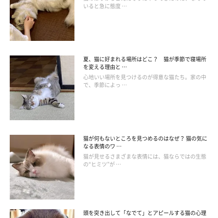
いると急に態度 …
@Theodor0623
飼い主さんによれば、もともとテオくんは飼い主さんのほうに甘
えてくることが多かったのだそう。それが、1才半頃に妹猫・リ
夏、猫に好まれる場所はどこ？ 猫が季節で寝場所
タちゃん（取材当時1才）をお迎えしたことで、テオくんに変化
を変える理由と …
が見られたといいます。
心地いい場所を見つけるのが得意な猫たち。家の中
で、季節によっ …
猫が何もないところを見つめるのはなぜ？ 猫の気に
なる表情のワ …
猫が見せるさまざまな表情には、猫ならではの生態
の“ヒミツ”が …
頭を突き出して「なでて」とアピールする猫の心理