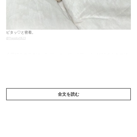
ピタッ♡と密着。
@Theodor0623
今回紹介するのは、Twitterユーザー
@Theodor0623
さんのエピ
ソード。とある日の夜、飼い主さんがやることを終えて寝室に入
ると、
肩を寄せ合って動画を観ているご主人と愛猫・テオくん
（取材当時2才）の姿が目に入った
のだとか。
全文を読む
ピタッと密着するご主人とテオくん。部屋に入った瞬間にこんな
にも微笑ましい光景が広がっていたら、ほっこり癒されそうです
ね！
こちらの投稿には、Twitterユーザーから
「尊い…」「平和って