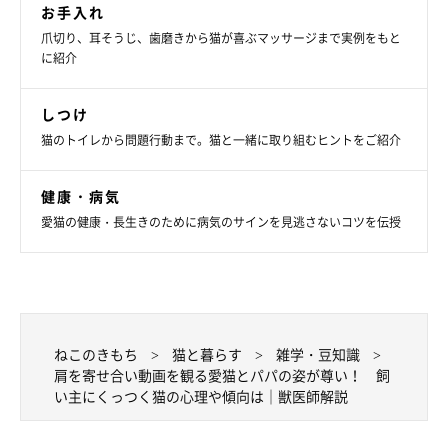
お手入れ
爪切り、耳そうじ、歯磨きから猫が喜ぶマッサージまで実例をもと
に紹介
しつけ
猫のトイレから問題行動まで。猫と一緒に取り組むヒントをご紹介
健康・病気
愛猫の健康・長生きのために病気のサインを見逃さないコツを伝授
ねこのきもち
猫と暮らす
雑学・豆知識
肩を寄せ合い動画を観る愛猫とパパの姿が尊い！ 飼
い主にくっつく猫の心理や傾向は｜獣医師解説
【獣医師解説】飼い主さんにくっつくのが好
きな猫の心理や傾向