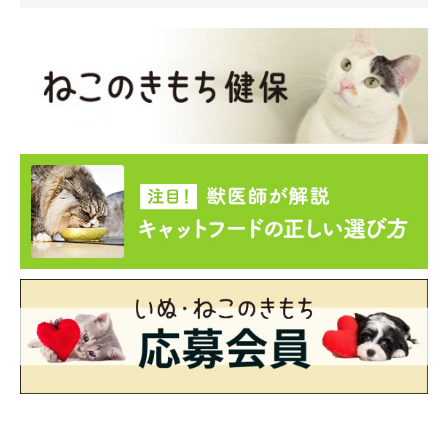
が、この光景からどのようなことが読み取れるのでしょうか。
ね
このきもち獣医師相談室の白山さとこ先生
が解説します。
白山先生：
「猫が飼い主さんに身を寄せ合ったり、くっついてくることがあ
りますよね。このような猫の行動は、
飼い主さんがくつろいでい
るときに猫も一緒にリラックスしていたり、猫が甘えようとした
りするとき
に見られることが多いと思います。このほかにも、
寒
い日や眠たいとき
などにもくっついてくることがあるでしょう。
今回のテオくんは普段からご主人に甘えたがっているということ
なので、あの日は甘えたい気持ちが大きくなったのかもしれませ
ん。また、動画に集中しているご主人に
『ボクもいるよ』『一緒
にいたい』
とアピールの気持ちも少しあったかもしれませんね。