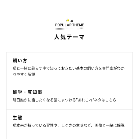
人気テーマ
飼い方
猫と一緒に暮らす中で知っておきたい基本の飼い方を専門家がわか
りやすく解説
ご主人と一緒にお仕事中？
写真提供／@Theodor0623
雑学・豆知識
明日誰かに話したくなる猫にまつわる”あれこれ”ネタはこちら
飼い主さん：
「旦那は在宅ワークが多いのですが、仕事部屋の扉を開けておく
生態
と、テオくんはいつの間にか椅子の横にスタンバイしているよう
猫本来が持っている習性や、しぐさの意味など、画像と一緒に解説
です。そのあとは膝の上にくるようで、旦那はテオくんと一緒に
お仕事をしているようですね」