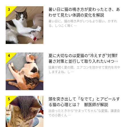
暑い日に猫の鳴き方が変わったとき、あ
貴重な瞬間を写真におさめることができて、飼い主さんは嬉しく
わせて見たい体調の変化を解説
思ったそうです。
暑い日に、猫の鳴き声がいつもより弱い、かすれ
る、しつこく鳴く …
夏に大切なのは愛猫の“冷えすぎ”対策⁉
暑さ対策と並行して取り入れたい4つの
工夫
猛暑が続く夏の間、エアコンを効かせて室内を冷や
しますよね。し …
頭を突き出して「なでて」とアピールす
る猫の心理とは？ 獣医師が解説
出会ったときから“かまってちゃん”な愛猫。譲渡会
での小鉄くん …