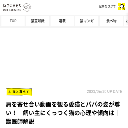
記事をさがす
TOP
猫豆知識
連載
猫マンガ
食べ物
猫と暮らす
2023/06/30
UP DATE
肩を寄せ合い動画を観る愛猫とパパの姿が尊
い！ 飼い主にくっつく猫の心理や傾向は｜
獣医師解説