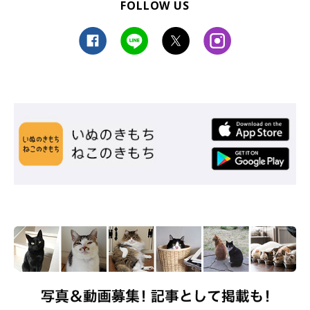
このように、飼い主さんにくっつくのが好きな猫の特徴は…
FOLLOW US
・甘えん坊なコ
・寂しがり屋なコ
・人やほかの猫と一緒にいるのが好きなタイプのコ
などに多いと思われます」
関連記事:
寝室に入ると…なにこの光景！ 肩を寄せ合い
動画を観る愛猫とパパの姿に「尊い」「平和っ
てこういうこと」
今回紹介するのは、Twitterユーザー@Theodor0623さんのエピソー
ド。とある日の夜、飼い主さんがやることを終えて寝室に入ると、
肩を寄せ合って動画を観ているご主人と愛猫・テオくん（取材当時
2才）の姿が目に入ったのだとか。ピタッと密着するご主人とテオ
くん。微笑ましい光景をご覧ください！
写真提供・取材協力／Twitter（
@Theodor0623
さん）
（監修：ねこのきもち獣医師相談室 獣医師・白山さとこ先生）
※この記事は投稿者さまにご了承をいただいたうえで制作してい