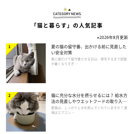
「猫と暮らす」の人気記事
※2026年8月更新
「昨日は寝る前に寝室行ったら、旦那にめちゃめちゃ寄りかかってたテオく
夏の猫の留守番、出かける前に見直した
ん 好きが溢れ出てるんよ…」
い安全対策
@Theodor0623
夏に猫だけで留守番させる日は、帰宅するまで部屋
が暑くなりすぎ …
先程の投稿の状況について、
「旦那が寝る前にベッドで動画を観
ていたところ、テオくんが横に寄り添ってきた」
と話す飼い主さ
ん。ふたりの姿を見て、飼い主さんは
「親子だな」「平和だな」
猫に充分な水分を摂らせるには？ 給水方
ということを思ったといいます。
法の見直しやウエットフードの取り入れ
方を解説
愛猫は、しっかりと水を飲んでくれていますか？ 夏
場はエアコン …
ご主人に甘えたいテオくんは、普段から寝る前にご主人の周りを
ウロウロしていることが多いものの、
あそこまで寄り添っていた
のは、あの日が初めて
だったのだとか。