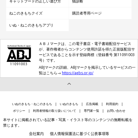
キャットフードの正しい選び方
猫診断
ねこのきもちクイズ
購読者専用ページ
いぬ・ねこのきもちアプリ
ＡＢＪマークは、この電子書店・電子書籍配信サービス
が、著作権者からコンテンツ使用許諾を得た正規版配信サ
ービスであることを示す登録商標（登録番号 第11091003
号）です。
ABJマークの詳細、ABJマークを掲示しているサービスの一
覧はこちら→
https://aebs.or.jp/
いぬのきもち・ねこのきもち
いぬのきもち
広告掲載
利用規約
ポリシー
利用者情報の取り扱いについて
専門家一覧
お問い合わせ
本サイトに掲載されている記事・写真・イラスト等のコンテンツの無断転載を
禁じます。
会社案内
個人情報保護法に基づく公表事項等