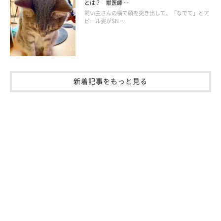
とは？ 獣医師 …
飼い主さんの横で頭を突き出して、「なでて」とア
ピール姿がSN …
新着記事をもっと見る
（写真上から）テオくん、リタちゃん
@Theodor0623
飼い主さん：
「リタちゃんが、基本的に私に甘えてくることが多かったんで
す。そのため、テオくんの甘えん坊が加速し、旦那に甘えること
が増えました」