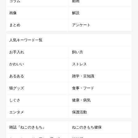
コラム
動画
画像
解説
まとめ
アンケート
人気キーワード一覧
お手入れ
飼い方
かわいい
ストレス
あるある
雑学・豆知識
猫グッズ
食事・フード
しぐさ
健康・病気
エンタメ
保護活動
雑誌『ねこのきもち』
ねこのきもち健保