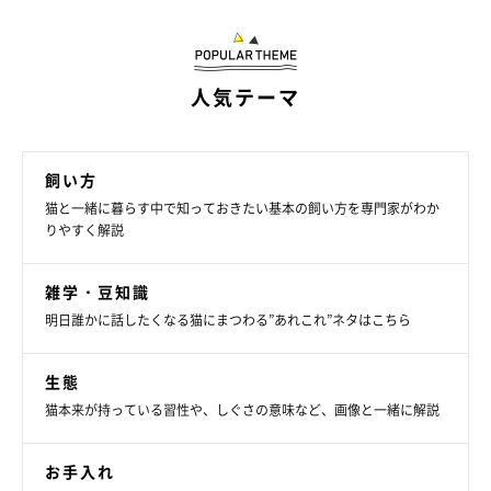
手洗いをするなど、飼い主さんの手や衣服についたウイルスから
感染させないよう、予防に努めましょう。
人気テーマ
飼い方
猫と一緒に暮らす中で知っておきたい基本の飼い方を専門家がわか
りやすく解説
雑学・豆知識
明日誰かに話したくなる猫にまつわる”あれこれ”ネタはこちら
生態
猫本来が持っている習性や、しぐさの意味など、画像と一緒に解説
お手入れ
室温管理を徹底する