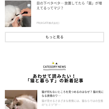
目の下ベタベタ… 放置してたら「菌」が増
えてるってマジ？
PR(AIGATE株式会社)
もっと見る
ねこのきもち投稿写真ギャラリー
猫カゼの感染やほかの病気の併発を防ぐためにも、以下のような
予防対策を行うことが大切です。
あわせて読みたい！
ワクチン接種を受ける
「猫と暮らす」の新着記事
猫が何もないところを見つめるのはなぜ？ 猫の気に
猫カゼの原因ウイルスを体内に入れないためには、感染する前の
なる表情のワ …
ワクチン接種が有効です。すでに「キャリア」となっている猫で
猫が見せるさまざまな表情には、猫ならではの生態
の“ヒミツ”が …
も、ワクチンを接種することで、再発しても症状の軽減に役立ち