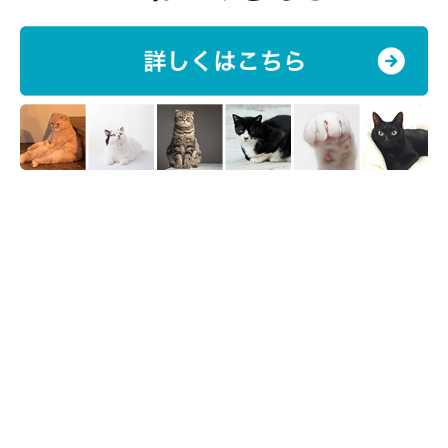
いため、猫カゼを発症した猫は別の部屋で過ごさせるようにして
ください。さらに、発症中の猫に触れたあとは必ず手を洗い、さ
らにフードボウルやおもちゃなどについた鼻水やよだれを洗うな
ど、同居猫への感染を予防しましょう。
早めに対策や予防を行って、愛猫を猫カゼから守ってあげられる
といいですね。
お話を伺った先生：野矢雅彦先生（ノヤ動物病院院長）
参考／「ねこのきもち」2021年10月号『かかりやすくて、万病
のもと。寒い時期から増える猫カゼがきっかけで発症する7つの
病気』
文／宮下早希
※写真はスマホアプリ「いぬ・ねこのきもち」で投稿されたもの
です。
※記事と写真に関連性がない場合もあります。