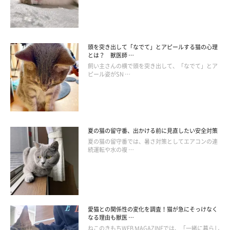
ます。また、体に免疫反応を起こさせて抗体をつくることで、次
に同じウイルスが体に入り込んででも、撃退する力をつけること
ができます。
頭を突き出して「なでて」とアピールする猫の心理
とは？ 獣医師 …
飼い主さんの横で頭を突き出して、「なでて」とア
接種するワクチンの種類や時期は、獣医師と相談して決めましょ
ピール姿がSN …
う。
夏の猫の留守番、出かける前に見直したい安全対策
夏の猫の留守番では、暑さ対策としてエアコンの連
続運転や水の複 …
愛猫との関係性の変化を調査！猫が急にそっけなく
なる理由も獣医 …
ねこのきもちWEB MAGAZINEでは、「一緒に暮らし