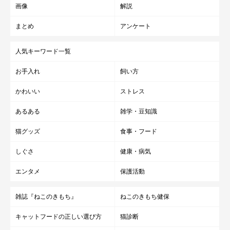
画像
解説
まとめ
アンケート
人気キーワード一覧
お手入れ
飼い方
かわいい
ストレス
あるある
雑学・豆知識
猫グッズ
食事・フード
しぐさ
健康・病気
エンタメ
保護活動
雑誌『ねこのきもち』
ねこのきもち健保
キャットフードの正しい選び方
猫診断