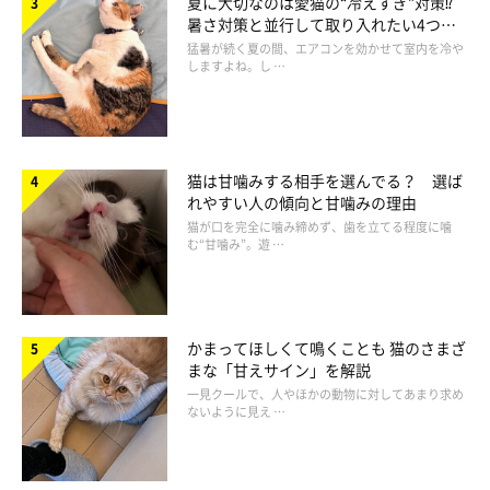
夏に大切なのは愛猫の“冷えすぎ”対策⁉
暑さ対策と並行して取り入れたい4つの
工夫
猛暑が続く夏の間、エアコンを効かせて室内を冷や
しますよね。し …
猫カゼの予防方法とは
猫は甘噛みする相手を選んでる？ 選ば
れやすい人の傾向と甘噛みの理由
猫が口を完全に噛み締めず、歯を立てる程度に噛
む“甘噛み”。遊 …
かまってほしくて鳴くことも 猫のさまざ
まな「甘えサイン」を解説
一見クールで、人やほかの動物に対してあまり求め
ないように見え …