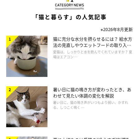
っている可能性が。
「猫と暮らす」の人気記事
これらの「キャリア」と呼ばれる猫が強いストレスを感じたり、
※2026年8月更新
ほかの病気を発症するなどして免疫力が下がったりすると、潜伏
しているウイルスが活発化して再発することがあります。再発に
猫に充分な水分を摂らせるには？ 給水方
法の見直しやウエットフードの取り入れ
よって慢性化し、ほかの病気を引き起こすこともあるため、注意
方を解説
愛猫は、しっかりと水を飲んでくれていますか？ 夏
が必要です。
場はエアコン …
暑い日に猫の鳴き方が変わったとき、あ
わせて見たい体調の変化を解説
暑い日に、猫の鳴き声がいつもより弱い、かすれ
る、しつこく鳴く …