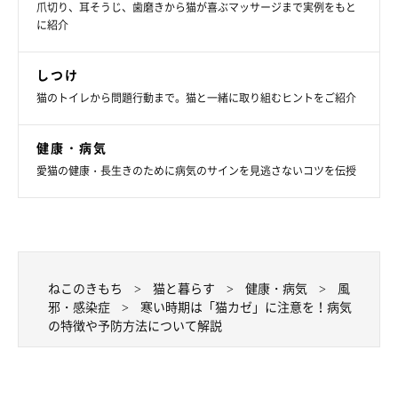
爪切り、耳そうじ、歯磨きから猫が喜ぶマッサージまで実例をもと
に紹介
暑すぎず、寒すぎず、人が適温と思える温度が猫にとっても適温
です。エアコンをつける場合は24～26℃に設定しましょう。ま
しつけ
た、ウイルスは乾燥を好むため、冬は加湿器を置いて湿度を50～
猫のトイレから問題行動まで。猫と一緒に取り組むヒントをご紹介
60％に保つと効果的です。
健康・病気
愛猫の健康・長生きのために病気のサインを見逃さないコツを伝授
ねこのきもち
猫と暮らす
健康・病気
風
邪・感染症
寒い時期は「猫カゼ」に注意を！病気
の特徴や予防方法について解説