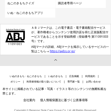
ねこのきもちクイズ
購読者専用ページ
いぬ・ねこのきもちアプリ
ＡＢＪマークは、この電子書店・電子書籍配信サービス
が、著作権者からコンテンツ使用許諾を得た正規版配信サ
ービスであることを示す登録商標（登録番号 第11091003
号）です。
ABJマークの詳細、ABJマークを掲示しているサービスの一
覧はこちら→
https://aebs.or.jp/
いぬのきもち・ねこのきもち
いぬのきもち
広告掲載
利用規約
ポリシー
利用者情報の取り扱いについて
専門家一覧
お問い合わせ
本サイトに掲載されている記事・写真・イラスト等のコンテンツの無断転載を
禁じます。
会社案内
個人情報保護法に基づく公表事項等
Copyright © Benesse Style Care Group Co.,Ltd. All Rights Reserved.