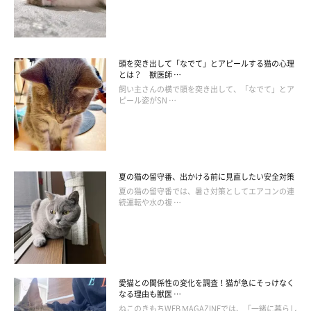
頭を突き出して「なでて」とアピールする猫の心理
とは？ 獣医師 …
飼い主さんの横で頭を突き出して、「なでて」とア
ピール姿がSN …
夏の猫の留守番、出かける前に見直したい安全対策
夏の猫の留守番では、暑さ対策としてエアコンの連
続運転や水の複 …
マッサージ(3) 消化機能改善・疲労回復
愛猫との関係性の変化を調査！猫が急にそっけなく
なる理由も獣医 …
ねこのきもちWEB MAGAZINEでは、「一緒に暮らし