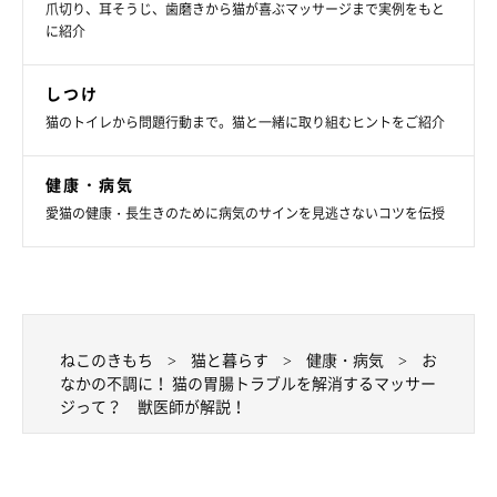
爪切り、耳そうじ、歯磨きから猫が喜ぶマッサージまで実例をもと
に紹介
しつけ
猫のトイレから問題行動まで。猫と一緒に取り組むヒントをご紹介
健康・病気
愛猫の健康・長生きのために病気のサインを見逃さないコツを伝授
参考・写真／「ねこのきもち」2026年5月号『排泄トラブルの予防＆緩和に
アプローチ いいオシッコ・ウンチのためのハンドマッサージ』
① 後ろ足の外側、ひざ下のあたりを親指とほかの指先でつまみ
ねこのきもち
猫と暮らす
健康・病気
お
ます。
なかの不調に！ 猫の胃腸トラブルを解消するマッサー
② つまんで軽く圧をかけたまま、くるくるまわしながら、かか
ジって？ 獣医師が解説！
とのほうに向かってなでます。7秒が目安です。
なお、マッサージは飼い主さんに余裕があるタイミングで、静か