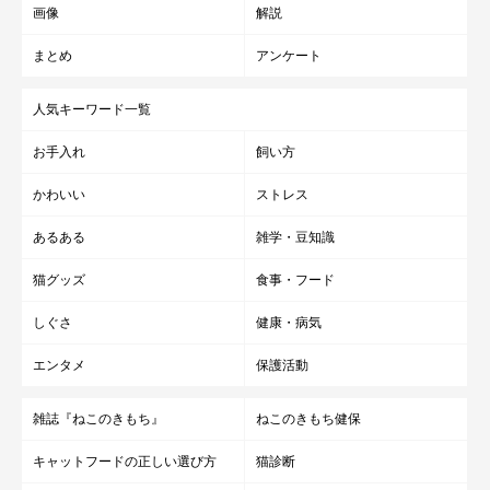
画像
解説
まとめ
アンケート
人気キーワード一覧
お手入れ
飼い方
かわいい
ストレス
あるある
雑学・豆知識
猫グッズ
食事・フード
しぐさ
健康・病気
エンタメ
保護活動
雑誌『ねこのきもち』
ねこのきもち健保
キャットフードの正しい選び方
猫診断