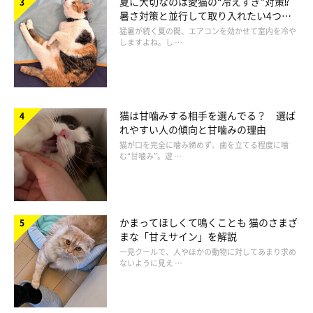
夏に大切なのは愛猫の“冷えすぎ”対策⁉
暑さ対策と並行して取り入れたい4つの
工夫
猛暑が続く夏の間、エアコンを効かせて室内を冷や
しますよね。し …
参考・写真／「ねこのきもち」2026年5月号『排泄トラブルの予防＆緩和に
アプローチ いいオシッコ・ウンチのためのハンドマッサージ』
猫は甘噛みする相手を選んでる？ 選ば
「天突（てんとつ）」は、のどの少し下の中心線上にあるツボ。
れやすい人の傾向と甘噛みの理由
消化器の不調やストレスによる食欲不振のケアのためにマッサー
猫が口を完全に噛み締めず、歯を立てる程度に噛
む“甘噛み”。遊 …
ジすることが多いです。
マッサージ方法
かまってほしくて鳴くことも 猫のさまざ
まな「甘えサイン」を解説
一見クールで、人やほかの動物に対してあまり求め
ないように見え …