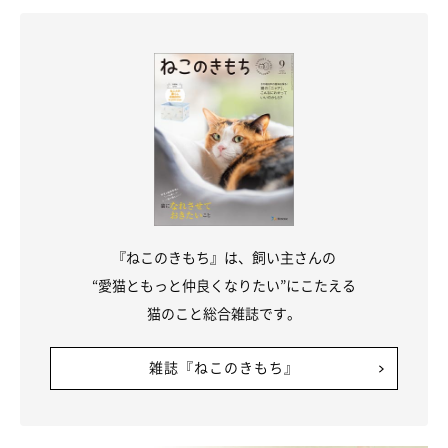
な環境と快適な室温のもと、猫がリラックスしている状態で行う
ようにしてください。猫のほうから飼い主さんに近づいてきたと
きがいいでしょう。嫌がる猫に、無理なスキンシップをとるのは
禁物です。
また、愛猫のうんちに異変が見られるときは病気が原因の可能性
もあるため、いつもと色や形状が違う、血がついているなどの場
合は、必ず受診するようにしてください。
『ねこのきもち』は、飼い主さんの
お話を伺った先生／中桐由貴先生（アニマルケアサロンFLORA院
“愛猫ともっと仲良くなりたい”にこたえる
長 獣医師）
猫のこと総合雑誌です。
参考・写真／「ねこのきもち」2026年5月号『排泄トラブルの予
防＆緩和にアプローチ いいオシッコ・ウンチのためのハンドマ
雑誌『ねこのきもち』
ッサージ』
文／柏田ゆき