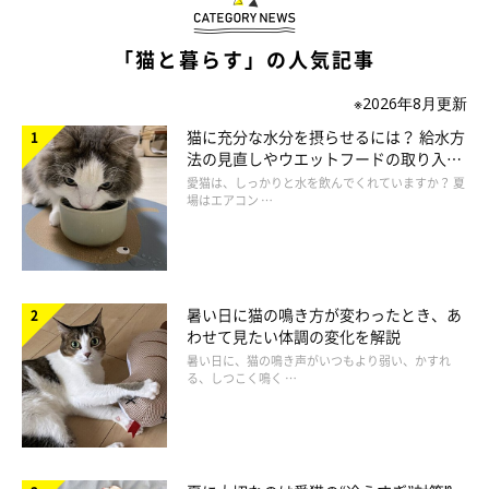
マッサージ(2) リラックス効果、胃腸の働き
「猫と暮らす」の人気記事
を助ける
※2026年8月更新
猫に充分な水分を摂らせるには？ 給水方
法の見直しやウエットフードの取り入れ
方を解説
愛猫は、しっかりと水を飲んでくれていますか？ 夏
場はエアコン …
暑い日に猫の鳴き方が変わったとき、あ
わせて見たい体調の変化を解説
暑い日に、猫の鳴き声がいつもより弱い、かすれ
る、しつこく鳴く …