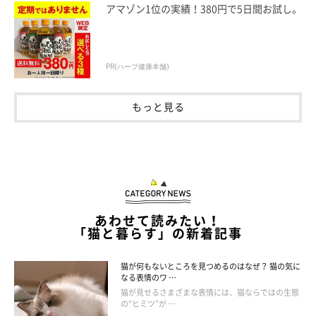
アマゾン1位の実績！380円で5日間お試し。
PR(ハーブ健康本舗)
もっと見る
参考・写真／「ねこのきもち」2026年5月号『排泄トラブルの予防＆緩和に
アプローチ いいオシッコ・ウンチのためのハンドマッサージ』
① のどから胸にかけて、ツボを通過するようになでます。指の
先全体で軽く圧をかけながら、くるくるまわしてなでます。7秒
あわせて読みたい！
が目安です。
「猫と暮らす」の新着記事
② 胸の中心だけでなく、左右の斜め方向にも同様になでるとよ
猫が何もないところを見つめるのはなぜ？ 猫の気に
り効果的です。
なる表情のワ …
猫が見せるさまざまな表情には、猫ならではの生態
の“ヒミツ”が …