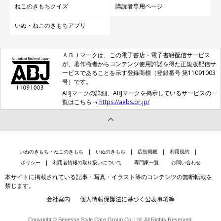
ねこのきもちクイズ
購読者専用ページ
いぬ・ねこのきもちアプリ
ＡＢＪマークは、この電子書店・電子書籍配信サービス
が、著作権者からコンテンツ使用許諾を得た正規版配信サ
ービスであることを示す登録商標（登録番号 第11091003
号）です。
ABJマークの詳細、ABJマークを掲示しているサービスの一
覧はこちら→
https://aebs.or.jp/
いぬのきもち・ねこのきもち
いぬのきもち
広告掲載
利用規約
ポリシー
利用者情報の取り扱いについて
専門家一覧
お問い合わせ
本サイトに掲載されている記事・写真・イラスト等のコンテンツの無断転載を
禁じます。
会社案内
個人情報保護法に基づく公表事項等
Copyright © Benesse Style Care Group Co.,Ltd. All Rights Reserved.