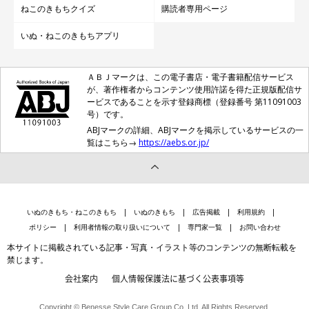
ねこのきもちクイズ
購読者専用ページ
いぬ・ねこのきもちアプリ
ＡＢＪマークは、この電子書店・電子書籍配信サービス
が、著作権者からコンテンツ使用許諾を得た正規版配信サ
ービスであることを示す登録商標（登録番号 第11091003
号）です。
ABJマークの詳細、ABJマークを掲示しているサービスの一
覧はこちら→
https://aebs.or.jp/
いぬのきもち・ねこのきもち
いぬのきもち
広告掲載
利用規約
ポリシー
利用者情報の取り扱いについて
専門家一覧
お問い合わせ
本サイトに掲載されている記事・写真・イラスト等のコンテンツの無断転載を
禁じます。
会社案内
個人情報保護法に基づく公表事項等
Copyright © Benesse Style Care Group Co.,Ltd. All Rights Reserved.