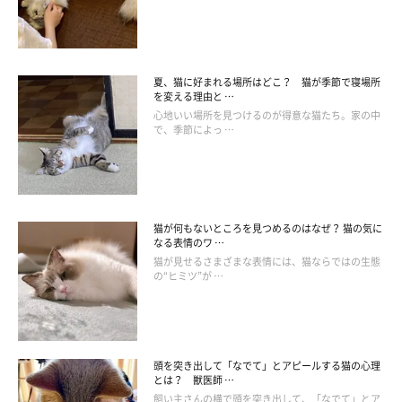
夏、猫に好まれる場所はどこ？ 猫が季節で寝場所
を変える理由と …
心地いい場所を見つけるのが得意な猫たち。家の中
で、季節によっ …
猫が何もないところを見つめるのはなぜ？ 猫の気に
なる表情のワ …
猫が見せるさまざまな表情には、猫ならではの生態
Photo by Getty Images
の“ヒミツ”が …
大腿骨頭（だいたいこっとう）すべり症は、大腿骨頭の成長板の
形成不全により、大腿骨が前後にずれて（すべり）折れてしまう
頭を突き出して「なでて」とアピールする猫の心理
病気のことです。成長期の若い猫や肥満の猫、メインクーンなど
とは？ 獣医師 …
の大型種の猫に多く見られます。
飼い主さんの横で頭を突き出して、「なでて」とア