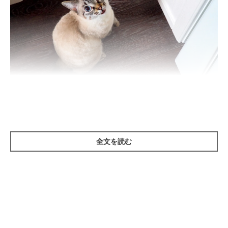
Photo by Getty Images
骨肉腫（こつにくしゅ）は、骨に発生する悪性腫瘍のこと。猫の
場合は、前足・後ろ足の骨に発生することが多く、腫れや痛みが
生じて、足を引くようにして歩くようになります。
全文を読む
犬の骨肉腫に比べて転移は少ないものの、進行は早く、命にかか
わります。治療は外科切除が中心で、部位や進行度によって放射
線治療や化学療法が検討されます。