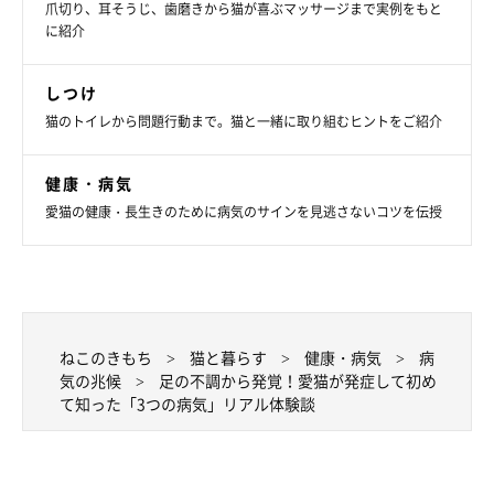
爪切り、耳そうじ、歯磨きから猫が喜ぶマッサージまで実例をもと
に紹介
猫にはあまり多く見られない病気のなかには、健康診断だけでは
見つけにくいものもあります。日ごろから愛猫の健康状態を把握
しつけ
し、ふだんと違う様子や異変が見られたら、すぐに動物病院を受
猫のトイレから問題行動まで。猫と一緒に取り組むヒントをご紹介
診しましょう。
健康・病気
お話を伺った先生／山本宗伸先生（獣医師 猫専門病院 Tokyo Cat
愛猫の健康・長生きのために病気のサインを見逃さないコツを伝授
Specialists院長 国際猫医学会ISFM所属）
参考／「ねこのきもち」2026年5月号『「よく聞く病」じゃない
からこそ聞きたい、体験者の話。 愛猫が発症して初めて知った
病気』
文／宮下早希
ねこのきもち
猫と暮らす
健康・病気
病
気の兆候
足の不調から発覚！愛猫が発症して初め
※記事と写真に関連性がない場合もあります。
て知った「3つの病気」リアル体験談