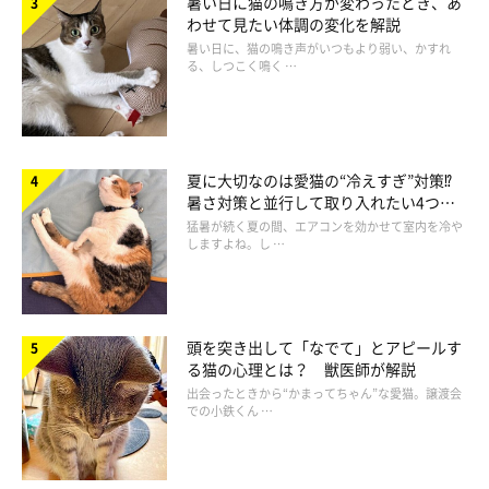
暑い日に猫の鳴き方が変わったとき、あ
軽度の場合はステロイド剤などで痛みを緩和し、重度の場合は外
わせて見たい体調の変化を解説
暑い日に、猫の鳴き声がいつもより弱い、かすれ
科手術で神経の圧迫を取り除きます。
る、しつこく鳴く …
飼い主さんの体験談「聞いたこともない病名を告げられ
心配でした」
夏に大切なのは愛猫の“冷えすぎ”対策⁉
暑さ対策と並行して取り入れたい4つの
「5年前、愛猫の動きがおかしいことに気づきました。注視する
工夫
猛暑が続く夏の間、エアコンを効かせて室内を冷や
しますよね。し …
と腰にまったく力が入らず、後ろ足が動いていない様子。かかり
つけ医から高度医療の動物病院を紹介され、血液・レントゲン・
CT検査などの結果、『馬尾症候群』という病名を告げられまし
た。今まで通りに歩けるようになるか、とても不安でした。
頭を突き出して「なでて」とアピールす
る猫の心理とは？ 獣医師が解説
出会ったときから“かまってちゃん”な愛猫。譲渡会
幸い、ステロイド剤などの薬が効き、3週間かけて徐々に回復。
での小鉄くん …
その後も症状が出るたびに投薬をして、症状は安定。今はこれま
で通りに歩くことができます」（神奈川県 K.Aさん）