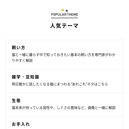
飼い主さんの体験談「捻挫かと思いきや知らない病名で
した……」
人気テーマ
「遊んでいたときに階段の手すりから落下、そのときは平気そう
飼い方
でしたが、翌日に右後ろ足を引きずっていたので受診。捻挫を疑
猫と一緒に暮らす中で知っておきたい基本の飼い方を専門家がわか
いましたが、診断名は『大腿骨頭すべり症』という思いがけない
りやすく解説
もの。獣医さんからは「先天性か落下が原因か断定はできない」
といわれました。
雑学・豆知識
明日誰かに話したくなる猫にまつわる”あれこれ”ネタはこちら
手術で大腿骨を切除し、3日間入院しました。退院後は少し右後
ろ足をかばうような様子が見られましたが、現在は妹猫と元気に
生態
走り回っている愛猫。今後は左後ろ足にも症状が出る可能性があ
猫本来が持っている習性や、しぐさの意味など、画像と一緒に解説
るといわれて、日々の生活を注意深く見ています」（新潟県 S.M
さん）
お手入れ