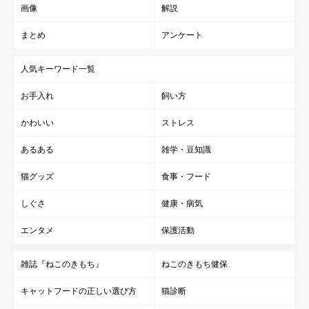
画像
解説
まとめ
アンケート
人気キーワード一覧
お手入れ
飼い方
かわいい
ストレス
あるある
雑学・豆知識
猫グッズ
食事・フード
しぐさ
健康・病気
エンタメ
保護活動
雑誌『ねこのきもち』
ねこのきもち健保
キャットフードの正しい選び方
猫診断