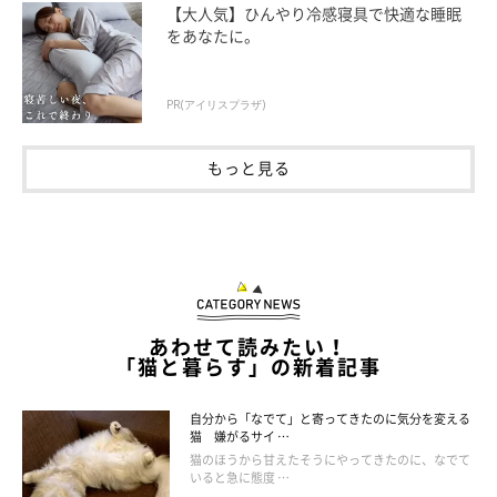
【大人気】ひんやり冷感寝具で快適な睡眠
をあなたに。
PR(アイリスプラザ)
もっと見る
あわせて読みたい！
「猫と暮らす」の新着記事
自分から「なでて」と寄ってきたのに気分を変える
愛猫が発症して初めて知った病気3.大腿骨頭
猫 嫌がるサイ …
すべり症
猫のほうから甘えたそうにやってきたのに、なでて
いると急に態度 …