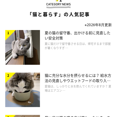
「猫と暮らす」の人気記事
※2026年8月更新
夏の猫の留守番、出かける前に見直した
い安全対策
夏に猫だけで留守番させる日は、帰宅するまで部屋
が暑くなりすぎ …
Photo by Getty Images
猫に充分な水分を摂らせるには？ 給水方
法の見直しやウエットフードの取り入れ
方を解説
馬尾症候群（ばびしょうこうぐん）は、腰としっぽの間にある神
愛猫は、しっかりと水を飲んでくれていますか？ 夏
場はエアコン …
経（馬尾神経）が圧迫・損傷することで起こる病気です。原因は
変形性関節症や外傷などで、麻痺や痛みで後ろ足がふらつくな
ど、歩行困難になります。