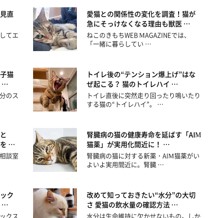
見直
愛猫との関係性の変化を調査！猫が
急にそっけなくなる理由も獣医 …
してエ
ねこのきもちWEB MAGAZINEでは、
「一緒に暮らしてい …
子猫
トイレ後の“テンション爆上げ”はな
 …
ぜ起こる？ 猫のトイレハイ …
分のス
トイレ直後に突然走り回ったり鳴いたり
する猫の“トイレハイ”。 …
と
腎臓病の猫の健康寿命を延ばす「AIM
を …
猫薬」が実用化間近に！ …
相談室
腎臓病の猫に対する新薬・AIM猫薬がい
よいよ実用間近に。腎臓 …
ック
改めて知っておきたい“水分”の大切
 …
さ 愛猫の飲水量の確認方法 …
ックス
水分は生命維持に欠かせないもの。しか