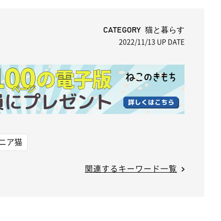
M
u
t
CATEGORY 猫と暮らす
2022/11/13
UP DATE
e
ニア猫
関連するキーワード一覧