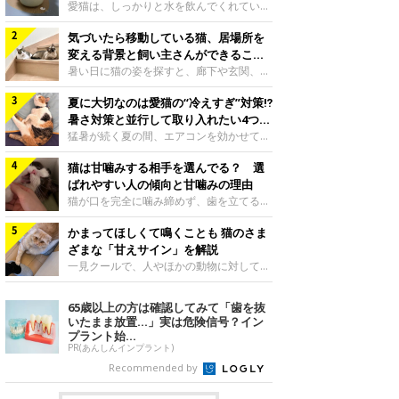
入れ方を解説
愛猫は、しっかりと水を飲んでくれていま
すか？ 夏場はエアコンで室内が涼しいこ
気づいたら移動している猫、居場所を
ともあり、猫があまり水を飲まないこと
も。積極的に水分を摂らせるためには、給
変える背景と飼い主さんができること
水方法を見直したり、フードから水分を摂
を獣医師が解説
暑い日に猫の姿を探すと、廊下や玄関、床
らせたりする方法があります。今回は獣医
の上など、さっきまでとは違う場所にいる
師の重本仁先生に、猫に水分を摂らせるた
夏に大切なのは愛猫の“冷えすぎ”対策⁉
ことがあります。何度も移動しているよう
めにできるためできる工夫を教えていただ
に見えると、落ち着かないのかな、暑さで
暑さ対策と並行して取り入れたい4つの
きました。ボウルの高さを愛猫の好みにね
つらいのかなと気になる場面もあるでしょ
工夫
猛暑が続く夏の間、エアコンを効かせて室
このきもち投稿写真ギャラリー水飲みボウ
う。猫が居場所を変える理由や、飼い主さ
内を冷やしますよね。しかし、人にとって
ルの高さは、猫が飲むときに頭が胃より下
んが整えたい環境などについて、ねこのき
猫は甘噛みする相手を選んでる？ 選
は快適な温度でも、猫にとっては温度が低
にならないように設定すると飲みやすいで
もち獣医師相談室の山口みき先生に伺いま
すぎることも。暑さ対策と並行して、冷え
ばれやすい人の傾向と甘噛みの理由
しょう。首を深く折り曲げずに済むため、
した。 移動は、猫なりの快適さ選びねこ
すぎ対策もしっかりと行うことが大切で
猫が口を完全に噛み締めず、歯を立てる程
関節や食道への負
のきもち投稿写真ギャラリー猫は家の中
す。今回は獣医師の重本仁先生に、猫の冷
度に噛む“甘噛み”。遊びやスキンシップの
で、自分にとって過ごしやすい場所を見つ
えすぎを防ぐ4つの対策を教えていただき
かまってほしくて鳴くことも 猫のさま
ときに繰り出すことがありますが、同じ家
けるのが得意な動物です。 暑い季節に
ました。（1） 冷房の効いていない部屋に
族でも噛まれる頻度に違いがあると感じる
ざまな「甘えサイン」を解説
は、風通しのよい場所やひんやりした床、
行き来できるようにするねこのきもち投稿
ことも。ねこのきもちWEB MAGAZINEで
一見クールで、人やほかの動物に対してあ
熱がこもりにくい場
写真ギャラリー猫が寒いと感じたときに、
は、飼い主さんたちにアンケートを実施
まり求めないように見える猫。しかし、実
冷気から逃れる「逃げ場」を用意しておき
し、愛猫が甘噛みする相手を選んでいると
は甘えん坊な性格の猫も少なくありませ
65歳以上の方は確認してみて「歯を抜
ましょう。冷房の効いていない部屋や廊下
感じる状況を教えてもらいました。また、
ん。今回は猫たちが出している“甘えサイ
いたまま放置…」実は危険信号？イン
へも自由に行き来できるように、ドアは猫
ねこのきもち獣医師相談室の原駿太朗先生
ン”について、帝京科学大学生命環境学部
プラント始...
が通れる程度に
には、実際に猫は甘噛みする相手を選んで
アニマルサイエンス学科准教授の加隈良枝
PR(あんしんインプラント)
いるのか、その真相をお聞きします。約6
先生に教えていただきました。鳴くのは、
Recommended by
割の飼い主さんが「甘噛みする相手を選ん
かまってほしいサインねこのきもち投稿写
でいる」と感じていた※2026年5月実施
真ギャラリーもともと、子猫が親猫に対し