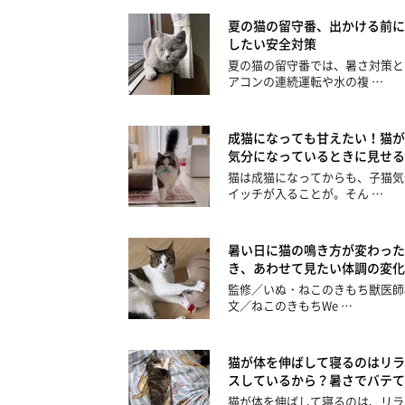
夏の猫の留守番、出かける前に
したい安全対策
夏の猫の留守番では、暑さ対策と
アコンの連続運転や水の複 …
成猫になっても甘えたい！猫が
気分になっているときに見せる
猫は成猫になってからも、子猫気
イッチが入ることが。そん …
暑い日に猫の鳴き方が変わった
き、あわせて見たい体調の変化
監修／いぬ・ねこのきもち獣医師
文／ねこのきもちWe …
猫が体を伸ばして寝るのはリラ
スしているから？暑さでバテて
猫が体を伸ばして寝るのは、リラ