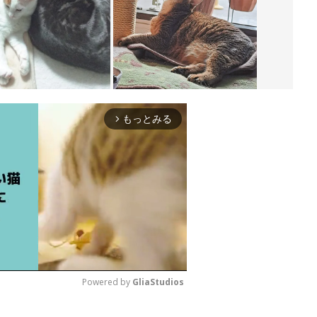
もっとみる
arrow_forward_ios
Powered by 
GliaStudios