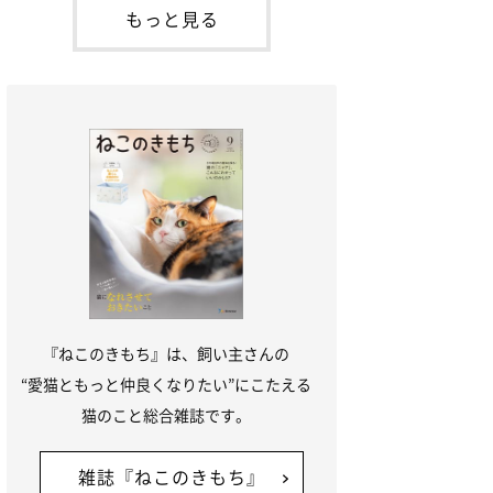
「ね
てお世話を求めるときに鳴き声を使いま
もっと見る
す。子猫なので「ニャー」よりもややか細
い「ミャア」といった鳴き声になります
が、この鳴き声を聞くと成猫が反応すると
いう習性があるようで
『ねこのきもち』は、飼い主さんの
“愛猫ともっと仲良くなりたい”にこたえる
猫のこと総合雑誌です。
雑誌『ねこのきもち』