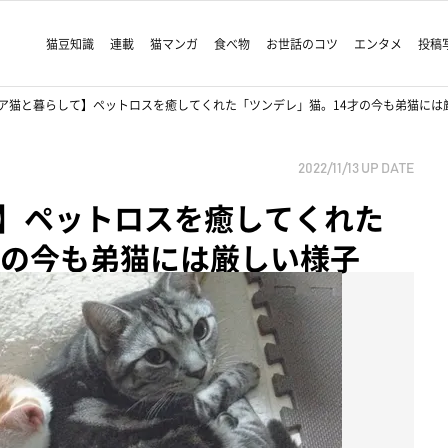
猫豆知識
連載
猫マンガ
食べ物
お世話のコツ
エンタメ
投稿
ア猫と暮らして】ペットロスを癒してくれた「ツンデレ」猫。14才の今も弟猫には
2022/11/13
UP DATE
】ペットロスを癒してくれた
才の今も弟猫には厳しい様子