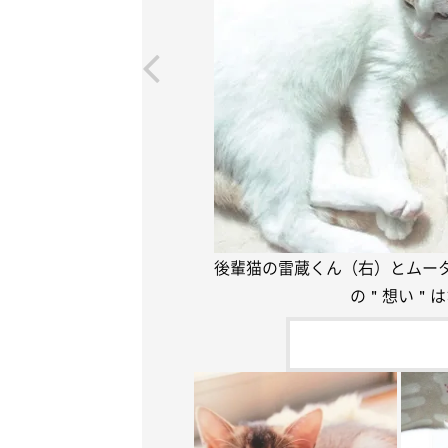
後輩猫の雷蔵くん（右）とムー
の＂想い＂は