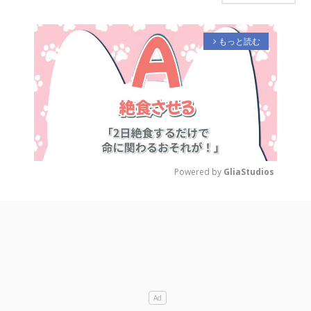
もっと読む
arrow_forward_ios
Powered by 
GliaStudios
M
u
t
e