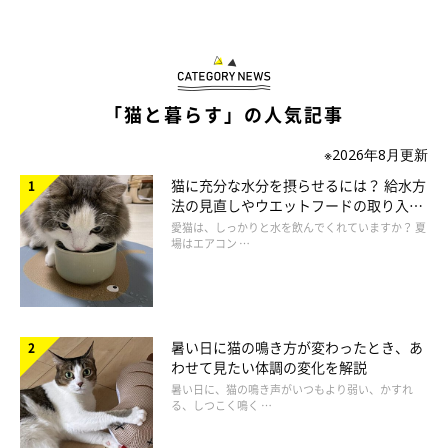
「猫と暮らす」の人気記事
※2026年8月更新
猫に充分な水分を摂らせるには？ 給水方
法の見直しやウエットフードの取り入れ
方を解説
愛猫は、しっかりと水を飲んでくれていますか？ 夏
場はエアコン …
暑い日に猫の鳴き方が変わったとき、あ
わせて見たい体調の変化を解説
暑い日に、猫の鳴き声がいつもより弱い、かすれ
る、しつこく鳴く …