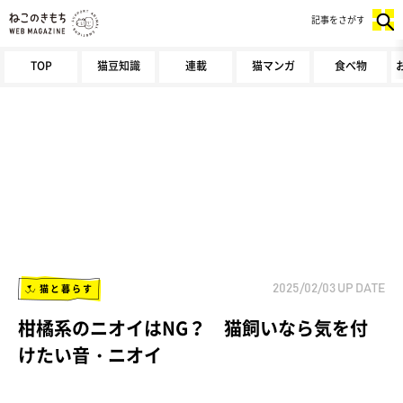
記事をさがす
TOP
猫豆知識
連載
猫マンガ
食べ物
猫と暮らす
2025/02/03
UP DATE
柑橘系のニオイはNG？ 猫飼いなら気を付
けたい音・ニオイ