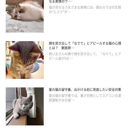
なる表情のワ …
猫が見せるさまざまな表情には、猫ならではの生態
の“ヒミツ”が …
頭を突き出して「なでて」とアピールする猫の心理
とは？ 獣医師 …
飼い主さんの横で頭を突き出して、「なでて」とア
ピール姿がSN …
夏の猫の留守番、出かける前に見直したい安全対策
夏の猫の留守番では、暑さ対策としてエアコンの連
続運転や水の複 …