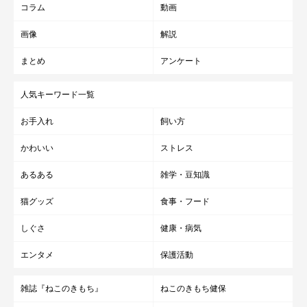
コラム
動画
画像
解説
まとめ
アンケート
人気キーワード一覧
お手入れ
飼い方
かわいい
ストレス
あるある
雑学・豆知識
猫グッズ
食事・フード
しぐさ
健康・病気
エンタメ
保護活動
雑誌『ねこのきもち』
ねこのきもち健保