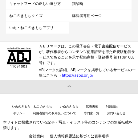
キャットフードの正しい選び方
猫診断
ねこのきもちクイズ
購読者専用ページ
いぬ・ねこのきもちアプリ
ＡＢＪマークは、この電子書店・電子書籍配信サービス
が、著作権者からコンテンツ使用許諾を得た正規版配信サ
ービスであることを示す登録商標（登録番号 第11091003
号）です。
ABJマークの詳細、ABJマークを掲示しているサービスの一
覧はこちら→
https://aebs.or.jp/
いぬのきもち・ねこのきもち
いぬのきもち
広告掲載
利用規約
ポリシー
利用者情報の取り扱いについて
専門家一覧
お問い合わせ
本サイトに掲載されている記事・写真・イラスト等のコンテンツの無断転載を
禁じます。
会社案内
個人情報保護法に基づく公表事項等