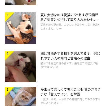
夏に大切なのは愛猫の“冷えすぎ”対策⁉
暑さ対策と並行して取り入れたい4つの
工夫
猛暑が続く夏の間、エアコンを効かせて室内を冷や
しますよね。し …
猫は甘噛みする相手を選んでる？ 選ば
れやすい人の傾向と甘噛みの理由
猫が口を完全に噛み締めず、歯を立てる程度に噛
む“甘噛み”。遊 …
かまってほしくて鳴くことも 猫のさまざ
まな「甘えサイン」を解説
一見クールで、人やほかの動物に対してあまり求め
ないように見え …