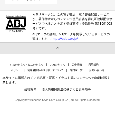
ＡＢＪマークは、この電子書店・電子書籍配信サービス
が、著作権者からコンテンツ使用許諾を得た正規版配信サ
ービスであることを示す登録商標（登録番号 第11091003
号）です。
ABJマークの詳細、ABJマークを掲示しているサービスの一
覧はこちら→
https://aebs.or.jp/
いぬのきもち・ねこのきもち
いぬのきもち
広告掲載
利用規約
ポリシー
利用者情報の取り扱いについて
専門家一覧
お問い合わせ
本サイトに掲載されている記事・写真・イラスト等のコンテンツの無断転載を
禁じます。
会社案内
個人情報保護法に基づく公表事項等
Copyright © Benesse Style Care Group Co.,Ltd. All Rights Reserved.