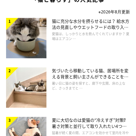
※2026年8月更新
猫に充分な水分を摂らせるには？ 給水方
法の見直しやウエットフードの取り入れ
方を解説
愛猫は、しっかりと水を飲んでくれていますか？ 夏
場はエアコン …
気づいたら移動している猫、居場所を変
える背景と飼い主さんができることを獣
医師が解説
暑い日に猫の姿を探すと、廊下や玄関、床の上な
ど、さっきまでと …
夏に大切なのは愛猫の“冷えすぎ”対策⁉
暑さ対策と並行して取り入れたい4つの
工夫
猛暑が続く夏の間、エアコンを効かせて室内を冷や