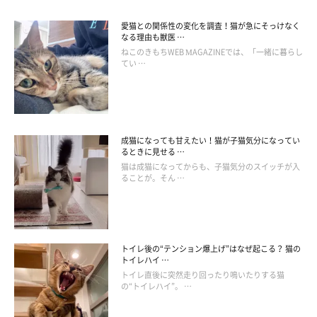
愛猫との関係性の変化を調査！猫が急にそっけなく
なる理由も獣医 …
ねこのきもちWEB MAGAZINEでは、「一緒に暮らし
てい …
成猫になっても甘えたい！猫が子猫気分になってい
るときに見せる …
猫は成猫になってからも、子猫気分のスイッチが入
ることが。そん …
トイレ後の“テンション爆上げ”はなぜ起こる？ 猫の
トイレハイ …
トイレ直後に突然走り回ったり鳴いたりする猫
の“トイレハイ”。 …