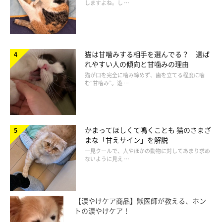
しますよね。し …
猫は甘噛みする相手を選んでる？ 選ば
れやすい人の傾向と甘噛みの理由
猫が口を完全に噛み締めず、歯を立てる程度に噛
む“甘噛み”。遊 …
かまってほしくて鳴くことも 猫のさまざ
まな「甘えサイン」を解説
一見クールで、人やほかの動物に対してあまり求め
ないように見え …
【涙やけケア商品】獣医師が教える、ホン
トの涙やけケア！