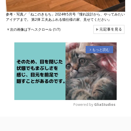
参考・写真／「ねこのきもち」2024年5月号『憧れ設計から、やってみたい
アイデアまで。 第2弾 工夫あふれる猫仕様の家、見せてください』
元記事を見る
▼
次の画像は下へスクロール (1/7)
▶
もっと読む
arrow_forward_ios
Powered by 
GliaStudios
M
u
t