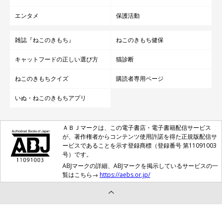
エンタメ
保護活動
雑誌『ねこのきもち』
ねこのきもち健保
キャットフードの正しい選び方
猫診断
ねこのきもちクイズ
購読者専用ページ
いぬ・ねこのきもちアプリ
ＡＢＪマークは、この電子書店・電子書籍配信サービス
が、著作権者からコンテンツ使用許諾を得た正規版配信サ
ービスであることを示す登録商標（登録番号 第11091003
号）です。
ABJマークの詳細、ABJマークを掲示しているサービスの一
覧はこちら→
https://aebs.or.jp/