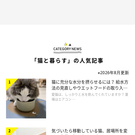
「猫と暮らす」の人気記事
※2026年8月更新
猫に充分な水分を摂らせるには？ 給水方
法の見直しやウエットフードの取り入れ
方を解説
愛猫は、しっかりと水を飲んでくれていますか？ 夏
場はエアコン …
気づいたら移動している猫、居場所を変