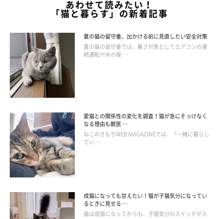
あわせて読みたい！
「猫と暮らす」の新着記事
夏の猫の留守番、出かける前に見直したい安全対策
夏の猫の留守番では、暑さ対策としてエアコンの連
続運転や水の複 …
愛猫との関係性の変化を調査！猫が急にそっけなく
なる理由も獣医 …
ねこのきもちWEB MAGAZINEでは、「一緒に暮らし
てい …
成猫になっても甘えたい！猫が子猫気分になってい
るときに見せる …
猫は成猫になってからも、子猫気分のスイッチが入