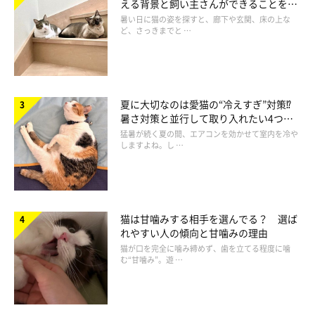
える背景と飼い主さんができることを獣
医師が解説
暑い日に猫の姿を探すと、廊下や玄関、床の上な
ど、さっきまでと …
夏に大切なのは愛猫の“冷えすぎ”対策⁉
暑さ対策と並行して取り入れたい4つの
工夫
猛暑が続く夏の間、エアコンを効かせて室内を冷や
しますよね。し …
猫は甘噛みする相手を選んでる？ 選ば
れやすい人の傾向と甘噛みの理由
猫が口を完全に噛み締めず、歯を立てる程度に噛
む“甘噛み”。遊 …