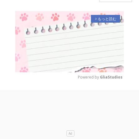
もっと読む
arrow_forward_ios
Powered by 
GliaStudios
M
u
t
e