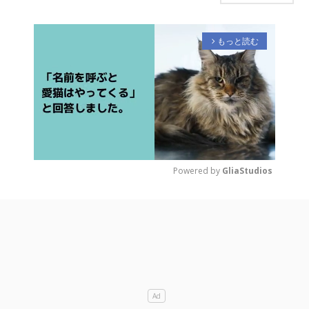
もっと読む
arrow_forward_ios
Powered by 
GliaStudios
M
u
t
e