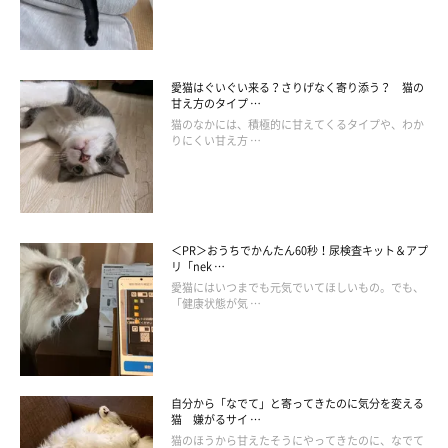
愛猫はぐいぐい来る？さりげなく寄り添う？ 猫の
甘え方のタイプ …
猫のなかには、積極的に甘えてくるタイプや、わか
りにくい甘え方 …
＜PR＞おうちでかんたん60秒！尿検査キット＆アプ
リ「nek …
愛猫にはいつまでも元気でいてほしいもの。でも、
「健康状態が気 …
自分から「なでて」と寄ってきたのに気分を変える
猫 嫌がるサイ …
猫のほうから甘えたそうにやってきたのに、なでて