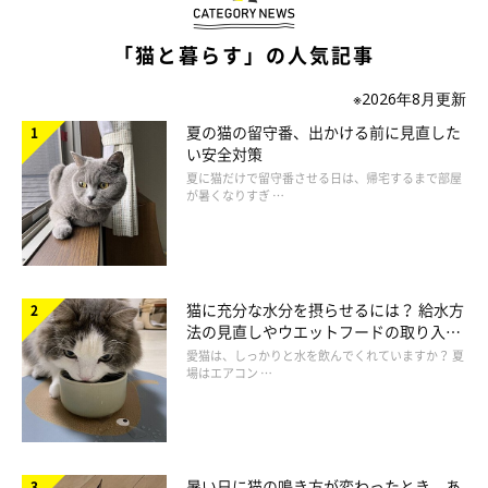
「猫と暮らす」の人気記事
※2026年8月更新
夏の猫の留守番、出かける前に見直した
い安全対策
夏に猫だけで留守番させる日は、帰宅するまで部屋
が暑くなりすぎ …
猫に充分な水分を摂らせるには？ 給水方
法の見直しやウエットフードの取り入れ
方を解説
愛猫は、しっかりと水を飲んでくれていますか？ 夏
場はエアコン …
暑い日に猫の鳴き方が変わったとき、あ