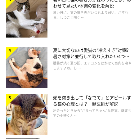
わせて見たい体調の変化を解説
暑い日に、猫の鳴き声がいつもより弱い、かすれ
る、しつこく鳴く …
夏に大切なのは愛猫の“冷えすぎ”対策⁉
暑さ対策と並行して取り入れたい4つの
工夫
猛暑が続く夏の間、エアコンを効かせて室内を冷や
しますよね。し …
頭を突き出して「なでて」とアピールす
る猫の心理とは？ 獣医師が解説
出会ったときから“かまってちゃん”な愛猫。譲渡会
での小鉄くん …