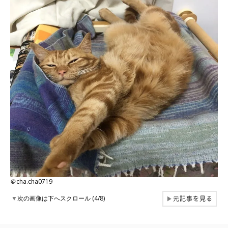
＠cha.cha0719
元記事を見る
▼
次の画像は下へスクロール (4/8)
▶