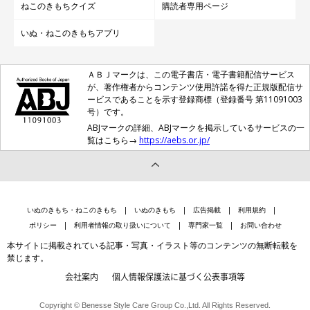
ねこのきもちクイズ
購読者専用ページ
いぬ・ねこのきもちアプリ
ＡＢＪマークは、この電子書店・電子書籍配信サービス
が、著作権者からコンテンツ使用許諾を得た正規版配信サ
ービスであることを示す登録商標（登録番号 第11091003
号）です。
ABJマークの詳細、ABJマークを掲示しているサービスの一
覧はこちら→
https://aebs.or.jp/
いぬのきもち・ねこのきもち
いぬのきもち
広告掲載
利用規約
ポリシー
利用者情報の取り扱いについて
専門家一覧
お問い合わせ
本サイトに掲載されている記事・写真・イラスト等のコンテンツの無断転載を
禁じます。
会社案内
個人情報保護法に基づく公表事項等
Copyright © Benesse Style Care Group Co.,Ltd. All Rights Reserved.