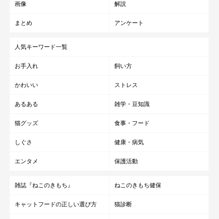
画像
解説
まとめ
アンケート
人気キーワード一覧
お手入れ
飼い方
かわいい
ストレス
あるある
雑学・豆知識
猫グッズ
食事・フード
しぐさ
健康・病気
エンタメ
保護活動
雑誌『ねこのきもち』
ねこのきもち健保
キャットフードの正しい選び方
猫診断