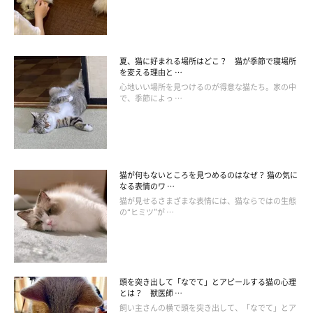
夏、猫に好まれる場所はどこ？ 猫が季節で寝場所
を変える理由と …
心地いい場所を見つけるのが得意な猫たち。家の中
で、季節によっ …
猫が何もないところを見つめるのはなぜ？ 猫の気に
なる表情のワ …
猫が見せるさまざまな表情には、猫ならではの生態
の“ヒミツ”が …
頭を突き出して「なでて」とアピールする猫の心理
とは？ 獣医師 …
飼い主さんの横で頭を突き出して、「なでて」とア