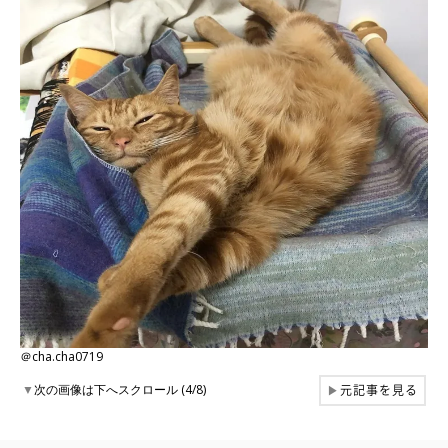
＠cha.cha0719
元記事を見る
▼
次の画像は下へスクロール (4/8)
▶