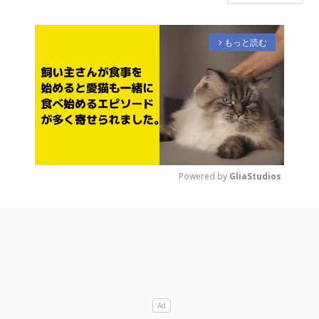
もっと読む
arrow_forward_ios
Powered by 
GliaStudios
M
u
t
e