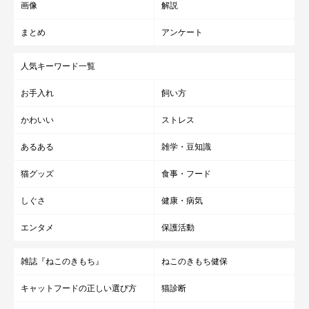
画像
解説
まとめ
アンケート
人気キーワード一覧
お手入れ
飼い方
かわいい
ストレス
あるある
雑学・豆知識
猫グッズ
食事・フード
しぐさ
健康・病気
エンタメ
保護活動
雑誌『ねこのきもち』
ねこのきもち健保
キャットフードの正しい選び方
猫診断