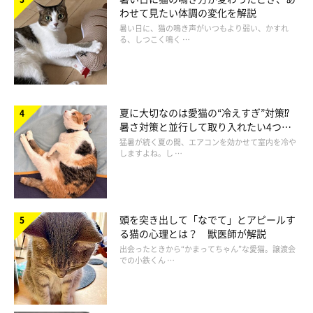
わせて見たい体調の変化を解説
暑い日に、猫の鳴き声がいつもより弱い、かすれ
る、しつこく鳴く …
夏に大切なのは愛猫の“冷えすぎ”対策⁉
暑さ対策と並行して取り入れたい4つの
工夫
猛暑が続く夏の間、エアコンを効かせて室内を冷や
しますよね。し …
頭を突き出して「なでて」とアピールす
る猫の心理とは？ 獣医師が解説
出会ったときから“かまってちゃん”な愛猫。譲渡会
での小鉄くん …