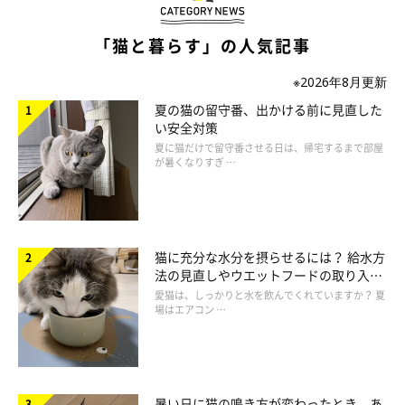
「猫と暮らす」の人気記事
※2026年8月更新
夏の猫の留守番、出かける前に見直した
い安全対策
夏に猫だけで留守番させる日は、帰宅するまで部屋
が暑くなりすぎ …
猫に充分な水分を摂らせるには？ 給水方
法の見直しやウエットフードの取り入れ
方を解説
愛猫は、しっかりと水を飲んでくれていますか？ 夏
場はエアコン …
暑い日に猫の鳴き方が変わったとき、あ