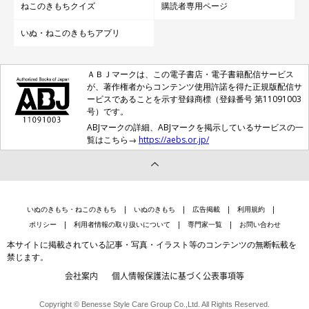
ねこのきもちクイズ
購読者専用ページ
いぬ・ねこのきもちアプリ
ＡＢＪマークは、この電子書店・電子書籍配信サービス
が、著作権者からコンテンツ使用許諾を得た正規版配信サ
ービスであることを示す登録商標（登録番号 第11091003
号）です。
ABJマークの詳細、ABJマークを掲示しているサービスの一
覧はこちら→
https://aebs.or.jp/
いぬのきもち・ねこのきもち
いぬのきもち
広告掲載
利用規約
ポリシー
利用者情報の取り扱いについて
専門家一覧
お問い合わせ
本サイトに掲載されている記事・写真・イラスト等のコンテンツの無断転載を
禁じます。
会社案内
個人情報保護法に基づく公表事項等
Copyright © Benesse Style Care Group Co.,Ltd. All Rights Reserved.