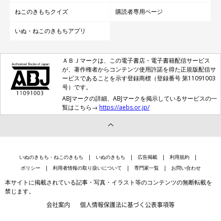
ねこのきもちクイズ
購読者専用ページ
いぬ・ねこのきもちアプリ
ＡＢＪマークは、この電子書店・電子書籍配信サービス
が、著作権者からコンテンツ使用許諾を得た正規版配信サ
ービスであることを示す登録商標（登録番号 第11091003
号）です。
ABJマークの詳細、ABJマークを掲示しているサービスの一
覧はこちら→
https://aebs.or.jp/
いぬのきもち・ねこのきもち
いぬのきもち
広告掲載
利用規約
ポリシー
利用者情報の取り扱いについて
専門家一覧
お問い合わせ
本サイトに掲載されている記事・写真・イラスト等のコンテンツの無断転載を
禁じます。
会社案内
個人情報保護法に基づく公表事項等