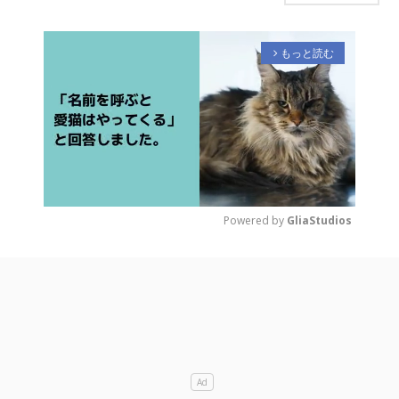
もっと読む
arrow_forward_ios
Powered by 
GliaStudios
M
u
t
e