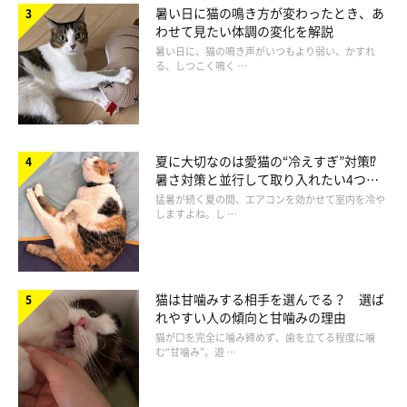
暑い日に猫の鳴き方が変わったとき、あ
わせて見たい体調の変化を解説
暑い日に、猫の鳴き声がいつもより弱い、かすれ
る、しつこく鳴く …
夏に大切なのは愛猫の“冷えすぎ”対策⁉
暑さ対策と並行して取り入れたい4つの
工夫
猛暑が続く夏の間、エアコンを効かせて室内を冷や
しますよね。し …
猫は甘噛みする相手を選んでる？ 選ば
れやすい人の傾向と甘噛みの理由
猫が口を完全に噛み締めず、歯を立てる程度に噛
む“甘噛み”。遊 …