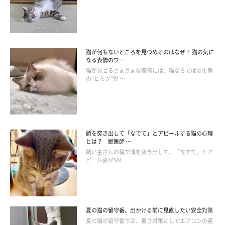
猫が何もないところを見つめるのはなぜ？ 猫の気に
なる表情のワ …
猫が見せるさまざまな表情には、猫ならではの生態
の“ヒミツ”が …
頭を突き出して「なでて」とアピールする猫の心理
とは？ 獣医師 …
飼い主さんの横で頭を突き出して、「なでて」とア
ピール姿がSN …
夏の猫の留守番、出かける前に見直したい安全対策
夏の猫の留守番では、暑さ対策としてエアコンの連