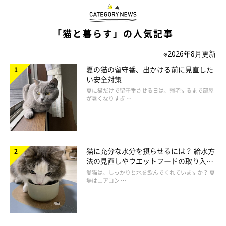
「猫と暮らす」の人気記事
※2026年8月更新
夏の猫の留守番、出かける前に見直した
い安全対策
夏に猫だけで留守番させる日は、帰宅するまで部屋
が暑くなりすぎ …
猫に充分な水分を摂らせるには？ 給水方
法の見直しやウエットフードの取り入れ
方を解説
愛猫は、しっかりと水を飲んでくれていますか？ 夏
場はエアコン …