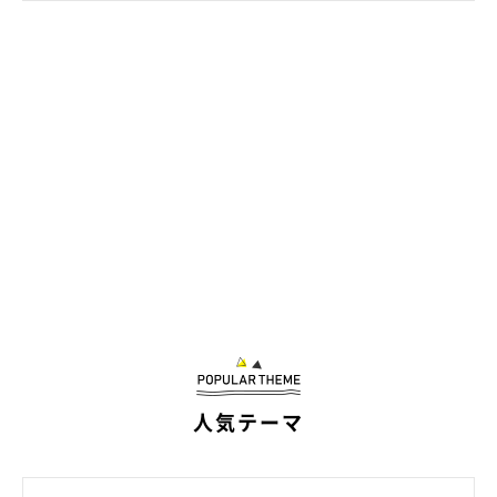
さんがごはんを入れたところ、まさかのこのポーズ。「この味じ
ゃないんだよな〜」と思っているのでしょうか（笑）
なんだかふてぶてしさも感じられる、おちゃめなsunちゃんなの
でした！
★Instagram、Twitterで「#ねこのきもち」「#ねこのきもち部」
でご投稿いただいた素敵な写真・動画を紹介しています。
参照／Instagram（
@sun_cat0709
）
文／二宮ねこむ
人気テーマ