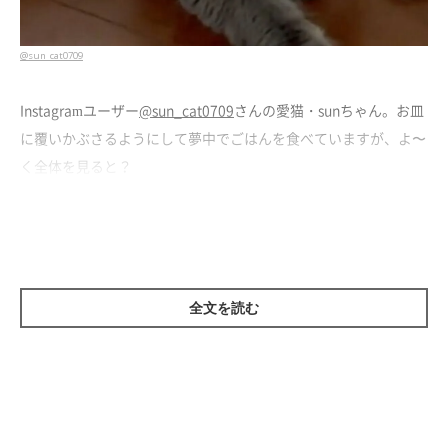
@sun_cat0709
Instagramユーザー
@sun_cat0709
さんの愛猫・sunちゃん。お皿
に覆いかぶさるようにして夢中でごはんを食べていますが、よ〜
く全体を見ると？
後ろ足に違和感？
全文を読む