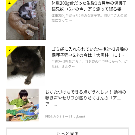
体重200g台だった生後1カ月半の保護子
猫兄妹→6才の今、寄り添って眠る姿に
ほっこり！
体重200g台だった2匹の保護子猫。飼い主さんの家
この投稿をInstagramで見る
族になって …
ゴミ袋に入れられていた生後2〜3週齢の
保護子猫→6才の今は「大黒柱」に！
美しい黒猫に成長した姿にグッとくる
生後2〜3週齢ごろに、ゴミ袋の中で見つかった小さ
な命。ミルク …
ねこのsun(@sun_cat0709)がシェアした投稿
おかたづけもできる点がうれしい！ 動物の
鳴き声やセリフが盛りだくさんの「アニ
ア ...
PR(タカラトミー｜Hugkum)
もっと見る