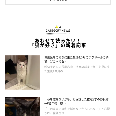
あわせて読みたい！
「猫が好き」の新着記事
お風呂をのぞきに来た生後4カ月のラグドールの子
猫 どこへでも …
飼い主さんの長風呂中、浴室の前まで様子を見に来
た生後4カ月の …
ごはんを用意してもらったのに…
「冬を越せないかも」と保護した推定8才の野良猫
→約5年後、腕 …
「このままでは冬を越せないかもしれない」と心配
され、保護され …