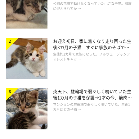
と“姉妹”のような関係に
公園の花壇で動けなくなっていた小さな子猫。家族
に迎えられてか …
「あ〜おいしいニャ」
@sun_cat0709
そしてこの満足そうな顔である。
お迎え初日、家に着くなり走り回った生
後3カ月の子猫 すぐに家族のそばで落
sunちゃんの大満足な様子に、見ているこちらも思わずほっこり
ち着く姿に「迎えてよかった」
生後約3カ月で家族になった、ノルウェージャンフ
しちゃいますね（笑）
ォレストキャッ …
炎天下、駐輪場で弱々しく鳴いていた生
後1カ月の子猫を保護→1才の今、筋肉質
でツンデレなコに成長
マンションの駐輪場で弱々しく鳴いていた、生後1
カ月ほどの子猫 …