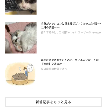
全身がクッションに収まるほど小さかった生後3～4
カ月の子猫→ …
紹介するのは、X（旧Twitter） ユーザー@nekowo
…
寝顔に癒やされていたのに、急に不安になった話
【連載】交通事故 …
猫の寝顔は世界を救う
ごはんの前でだら〜ん♪
@sun_cat0709
また、別の投稿でもsunちゃんの驚きの姿が！
新着記事をもっと見る
sunちゃんが「ごはんを食べたい」と要求してきたため、飼い主