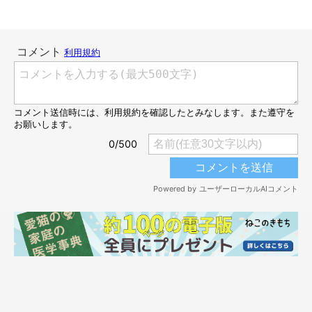
ど〜〜〜ん！！
@sun_cat0709
まさかの後ろ足は投げっぱなし！？