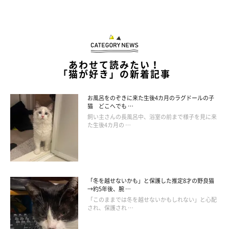
あわせて読みたい！
「猫が好き」の新着記事
お風呂をのぞきに来た生後4カ月のラグドールの子
猫 どこへでも …
飼い主さんの長風呂中、浴室の前まで様子を見に来
た生後4カ月の …
「冬を越せないかも」と保護した推定8才の野良猫
→約5年後、腕 …
「このままでは冬を越せないかもしれない」と心配
され、保護され …