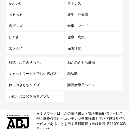
かわいい
ストレス
あるある
雑学・豆知識
猫グッズ
食事・フード
しぐさ
健康・病気
エンタメ
保護活動
雑誌『ねこのきもち』
ねこのきもち健保
キャットフードの正しい選び方
猫診断
ねこのきもちクイズ
購読者専用ページ
いぬ・ねこのきもちアプリ
ＡＢＪマークは、この電子書店・電子書籍配信サービス
が、著作権者からコンテンツ使用許諾を得た正規版配信サ
ービスであることを示す登録商標（登録番号 第11091003
号）です。