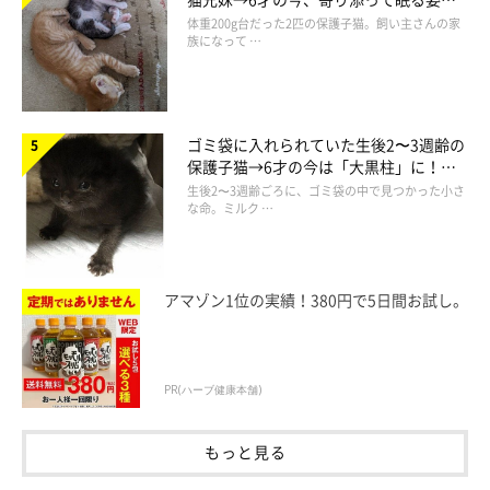
ほっこり！
体重200g台だった2匹の保護子猫。飼い主さんの家
族になって …
ゴミ袋に入れられていた生後2〜3週齢の
保護子猫→6才の今は「大黒柱」に！
美しい黒猫に成長した姿にグッとくる
生後2〜3週齢ごろに、ゴミ袋の中で見つかった小さ
な命。ミルク …
アマゾン1位の実績！380円で5日間お試し。
PR(ハーブ健康本舗)
もっと見る