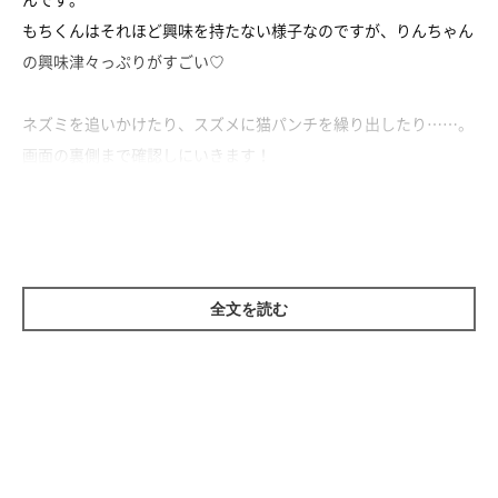
もちくんはそれほど興味を持たない様子なのですが、りんちゃん
の興味津々っぷりがすごい♡
ネズミを追いかけたり、スズメに猫パンチを繰り出したり……。
画面の裏側まで確認しにいきます！
とっても楽しそうに遊んでいて、見ているこちらも思わず笑顔に
なります♪
全文を読む