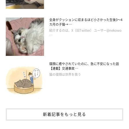
全身がクッションに収まるほど小さかった生後3～4
カ月の子猫→ …
紹介するのは、X（旧Twitter） ユーザー@nekowo
…
寝顔に癒やされていたのに、急に不安になった話
【連載】交通事故 …
猫の寝顔は世界を救う
新着記事をもっと見る