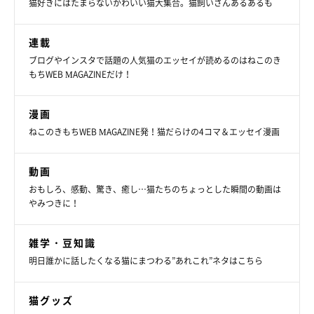
猫好きにはたまらないかわいい猫大集合。猫飼いさんあるあるも
連載
ブログやインスタで話題の人気猫のエッセイが読めるのはねこのき
もちWEB MAGAZINEだけ！
漫画
ねこのきもちWEB MAGAZINE発！猫だらけの4コマ＆エッセイ漫画
動画
おもしろ、感動、驚き、癒し…猫たちのちょっとした瞬間の動画は
やみつきに！
雑学・豆知識
明日誰かに話したくなる猫にまつわる”あれこれ”ネタはこちら
猫グッズ