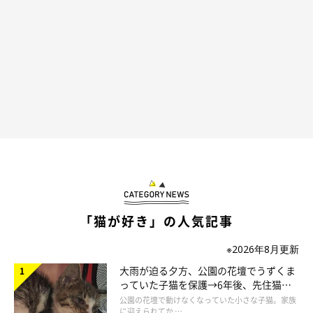
「猫が好き」の人気記事
※2026年8月更新
大雨が迫る夕方、公園の花壇でうずくま
っていた子猫を保護→6年後、先住猫
と“姉妹”のような関係に
公園の花壇で動けなくなっていた小さな子猫。家族
に迎えられてか …