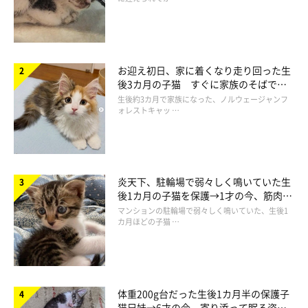
お迎え初日、家に着くなり走り回った生
後3カ月の子猫 すぐに家族のそばで落
ち着く姿に「迎えてよかった」
生後約3カ月で家族になった、ノルウェージャンフ
ォレストキャッ …
炎天下、駐輪場で弱々しく鳴いていた生
後1カ月の子猫を保護→1才の今、筋肉質
でツンデレなコに成長
マンションの駐輪場で弱々しく鳴いていた、生後1
カ月ほどの子猫 …
体重200g台だった生後1カ月半の保護子
猫兄妹→6才の今、寄り添って眠る姿に