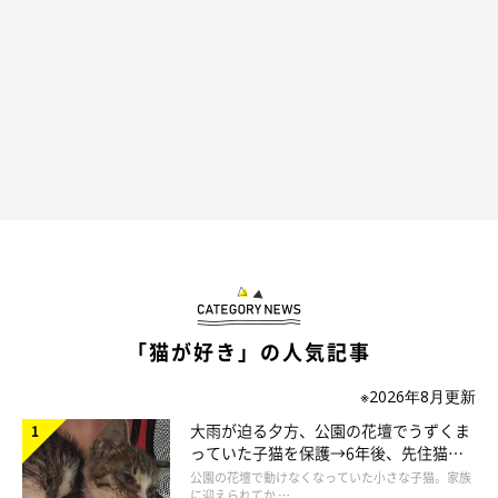
ねこのきもち投稿写真ギャラリー
――このしぐさは、猫の生態や身体的な特徴と関係があるのでし
ょうか？
獣医師
：
「猫はそれほど視力はよくないですが、薄暗い場所や動くもの見
るのは得意です。また、耳は人よりもいいので、とても小さな音
「猫が好き」の人気記事
でもキャッチすることができます。
※2026年8月更新
なお、猫には五感以外にも感覚があるので、それらを使って“人
大雨が迫る夕方、公園の花壇でうずくま
っていた子猫を保護→6年後、先住猫
には見えないもの”を感じ取っているのでしょう」
と“姉妹”のような関係に
公園の花壇で動けなくなっていた小さな子猫。家族
に迎えられてか …