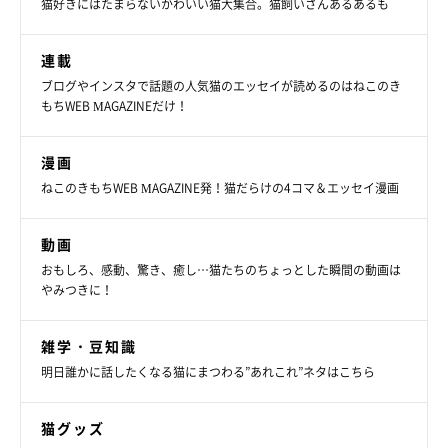
猫好きにはたまらないかわいい猫大集合。猫飼いさんあるあるも
連載
ブログやインスタで話題の人気猫のエッセイが読めるのはねこのき
もちWEB MAGAZINEだけ！
漫画
ねこのきもちWEB MAGAZINE発！猫だらけの4コマ＆エッセイ漫画
動画
おもしろ、感動、驚き、癒し…猫たちのちょっとした瞬間の動画は
やみつきに！
ねこのきもち投稿写真ギャラリー
雑学・豆知識
明日誰かに話したくなる猫にまつわる”あれこれ”ネタはこちら
続いては、真剣なまん丸おめめがなんともキュートな茶白猫のニ
コルちゃん。天井をじっと凝視していますが、やはり視線の先に
猫グッズ
何があるかは、投稿主さんには確認できないようです。