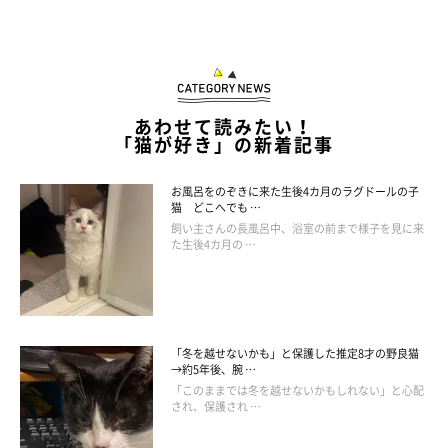
あわせて読みたい！
「猫が好き」の新着記事
お風呂をのぞきに来た生後4カ月のラグドールの子
猫 どこへでも …
真剣に見上げる口元がかわいい♡
飼い主さんの長風呂中、浴室の前まで様子を見に来
た生後4カ月の …
「冬を越せないかも」と保護した推定8才の野良猫
→約5年後、腕 …
「このままでは冬を越せないかもしれない」と心配
され、保護され …