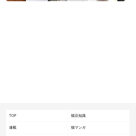
ねこのきもち投稿写真ギャラリー
最後にご紹介するのは、キジトラ猫のこなつちゃん。このくもっ
た視界越しに、一体何が見えているのでしょうか？ それにして
も、真剣な横顔とふわふわのおなかのギャップがかわいすぎます
♪
飼い主さんからすると、何もない場所を見つめているように思え
ますが、猫にとっては気になるものがあるようですね。猫の不思
議なしぐさに一瞬ドキッとさせられるのも、猫飼いさんの醍醐味
のひとつなのかもしれません。
TOP
猫豆知識
（監修：いぬのきもち・ねこのきもち獣医師相談室 担当獣医
連載
猫マンガ
師）