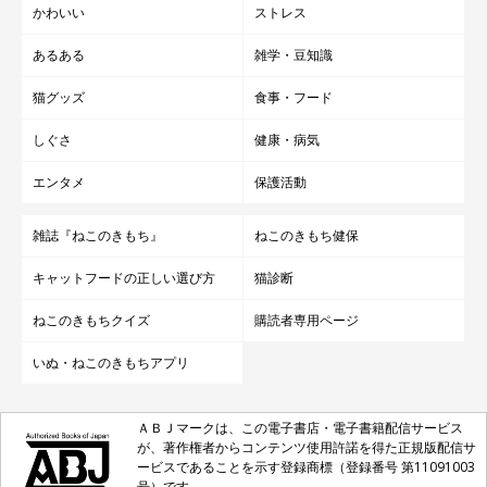
かわいい
ストレス
あるある
雑学・豆知識
猫グッズ
食事・フード
しぐさ
健康・病気
エンタメ
保護活動
雑誌『ねこのきもち』
ねこのきもち健保
キャットフードの正しい選び方
猫診断
ねこのきもちクイズ
購読者専用ページ
いぬ・ねこのきもちアプリ
ＡＢＪマークは、この電子書店・電子書籍配信サービス
が、著作権者からコンテンツ使用許諾を得た正規版配信サ
ービスであることを示す登録商標（登録番号 第11091003
号）です。