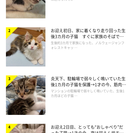
――猫がこのしぐさをしているときに、注意したほうがいいこと
はありますか？
お迎え初日、家に着くなり走り回った生
獣医師
：
後3カ月の子猫 すぐに家族のそばで落
「普通の行動ですので、特に気にする必要はないでしょう」
ち着く姿に「迎えてよかった」
生後約3カ月で家族になった、ノルウェージャンフ
ォレストキャッ …
――ありがとうございました。
炎天下、駐輪場で弱々しく鳴いていた生
後1カ月の子猫を保護→1才の今、筋肉質
でツンデレなコに成長
マンションの駐輪場で弱々しく鳴いていた、生後1
カ月ほどの子猫 …
お迎え2日目、とっても“おしゃべり”だ
った子猫→1才の今、夜は甘えん坊モー