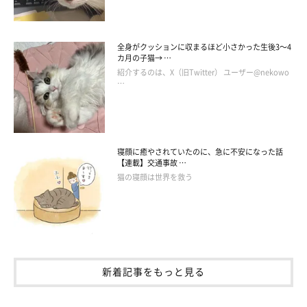
全身がクッションに収まるほど小さかった生後3～4
カ月の子猫→ …
紹介するのは、X（旧Twitter） ユーザー@nekowo
…
寝顔に癒やされていたのに、急に不安になった話
【連載】交通事故 …
ねこのきもち投稿写真ギャラリー
猫の寝顔は世界を救う
まずご紹介するのは、白猫のいとちゃん。何かを真剣に見上げて
いますが、その先には何もないようです。ピンクの口元がかわい
いですね♪
新着記事をもっと見る