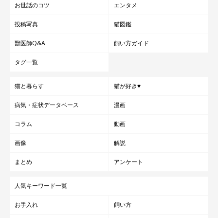
お世話のコツ
エンタメ
取材・文／kagio
※写真はスマホアプリ「いぬ・ねこのきもち」で投稿されたもの
投稿写真
猫図鑑
です。
獣医師Q&A
飼い方ガイド
※記事と一部写真に関連性はありませんので予めご了承ください
タグ一覧
猫と暮らす
猫が好き♥
病気・症状データベース
漫画
コラム
動画
画像
解説
まとめ
アンケート
人気キーワード一覧
お手入れ
飼い方