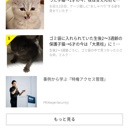
ドになるコに成長！
お迎え2日目、ケージ越しに“おしゃべり”する姿を
見せていた子 …
ゴミ袋に入れられていた生後2〜3週齢の
保護子猫→6才の今は「大黒柱」に！
そのまなざしにキュン♡ 何かを見つめるか
美しい黒猫に成長した姿にグッとくる
生後2〜3週齢ごろに、ゴミ袋の中で見つかった小さ
わいい猫たち
な命。ミルク …
ここからは、いぬ・ねこのきもち公式アプリに投稿された、何か
を見つめるかわいい猫の画像をご紹介します。
事例から学ぶ『特権アクセス管理』
PR(KeeperSecurity)
もっと見る