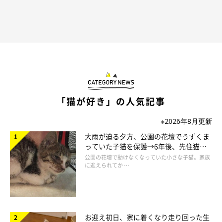
反響を呼んだヤマネコくんの行動について飼い主さんにお話を伺
うと、当時のことをこのように話します。
飼い主さん：
「私が寝すぎている日に、ベッドの下にイヌくんを転がしにくる
ことはたまにありますが、今回のように私の体にそうようにイヌ
「猫が好き」の人気記事
くんを置いてくれたり、寝返りを打ったときにもイヌくんを置き
直してくれたことは初めてで…。
※2026年8月更新
大雨が迫る夕方、公園の花壇でうずくま
っていた子猫を保護→6年後、先住猫
ヤマネコに手厚く看病されているようで、とても嬉しかった
で
と“姉妹”のような関係に
公園の花壇で動けなくなっていた小さな子猫。家族
す」
に迎えられてか …
お迎え初日、家に着くなり走り回った生