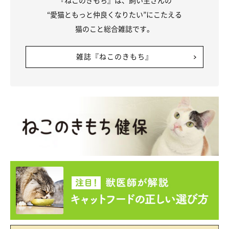
『ねこのきもち』は、飼い主さんの
ヤマネコくんと毎日楽しく暮らすなかで、「猫と暮らす魅力」を
“愛猫ともっと仲良くなりたい”にこたえる
たくさん感じていると話す飼い主さん。
猫のこと総合雑誌です。
ごはん、遊び、トイレ、寝る…など、どこをとっても毎回違い、
雑誌『ねこのきもち』
ごくふつうの日でもおもしろいことをたくさん見つけられるの
で、毎日が新鮮で楽しいといいます。