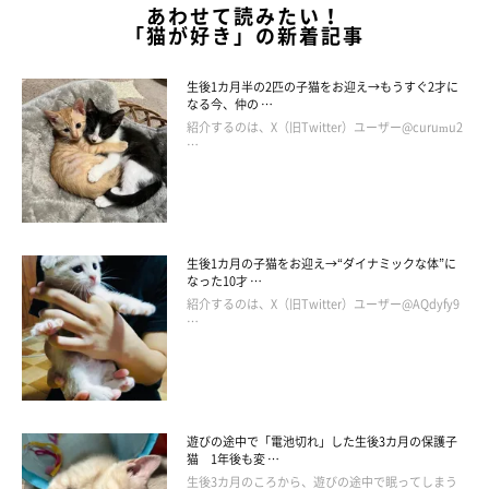
あわせて読みたい！
「イヌくん」はヤマネコくんの一番のお気に入りのおも
「猫が好き」の新着記事
ちゃ♪
生後1カ月半の2匹の子猫をお迎え→もうすぐ2才に
なる今、仲の …
紹介するのは、X（旧Twitter）ユーザー@curumu2
…
生後1カ月の子猫をお迎え→“ダイナミックな体”に
なった10才 …
紹介するのは、X（旧Twitter）ユーザー@AQdyfy9
…
遊びの途中で「電池切れ」した生後3カ月の保護子
猫 1年後も変 …
生後3カ月のころから、遊びの途中で眠ってしまう