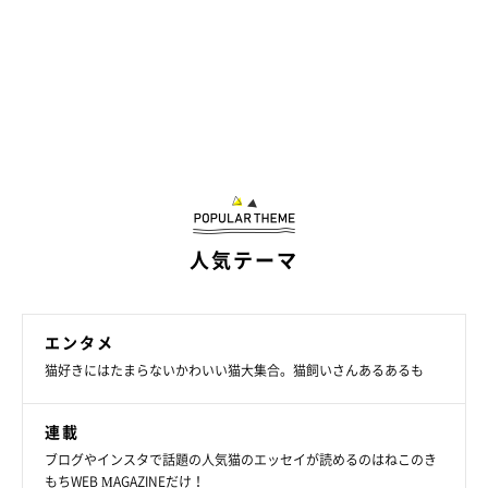
「イヌゥ〜〜〜」
人気テーマ
@ymnc_rf
飼い主さん：
エンタメ
「昨年末にイヌくんをプレゼントしたときから、
イヌくんはヤマ
猫好きにはたまらないかわいい猫大集合。猫飼いさんあるあるも
ネコの一番のお気に入りのおもちゃ
になりました。
連載
ヤマネコはイヌくんを手に取ったときに、ほかのおもちゃと明ら
ブログやインスタで話題の人気猫のエッセイが読めるのはねこのき
かに違う反応を見せてくれて。おもちゃ箱にほかのおもちゃが入
もちWEB MAGAZINEだけ！