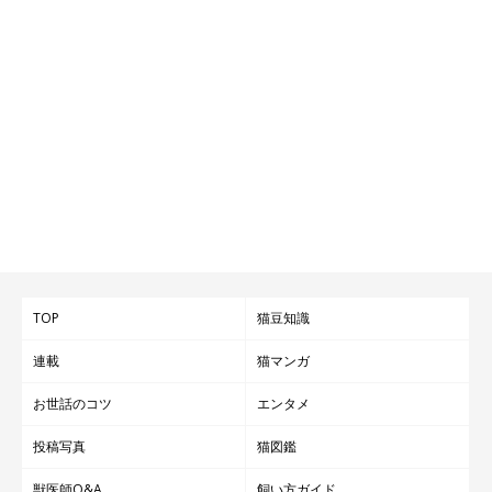
TOP
猫豆知識
連載
猫マンガ
お世話のコツ
エンタメ
投稿写真
猫図鑑
@ymnc_rf
獣医師Q&A
飼い方ガイド