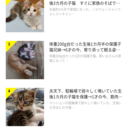
後3カ月の子猫 すぐに家族のそばで落
ち着く姿に「迎えてよかった」
生後約3カ月で家族になった、ノルウェージャンフ
ォレストキャッ …
体重200g台だった生後1カ月半の保護子
「ソファに座ってたら顔うずめてきた」
猫兄妹→6才の今、寄り添って眠る姿に
@ymnc_rf
ほっこり！
体重200g台だった2匹の保護子猫。飼い主さんの家
族になって …
ほかにも、飼い主さんはヤマネコくんの優しさを感じた出来事が
あると話します。
炎天下、駐輪場で弱々しく鳴いていた生
後1カ月の子猫を保護→1才の今、筋肉質
飼い主さん：
でツンデレなコに成長
マンションの駐輪場で弱々しく鳴いていた、生後1
カ月ほどの子猫 …
「ヤマネコはふだんは滅多に鳴いたり人に乗ったりしないコです
が、
私が机やソファの上で寝落ちしていると、ヤマネコは結構な
確率で鳴いたり体に乗ったりして起こして
くれます。