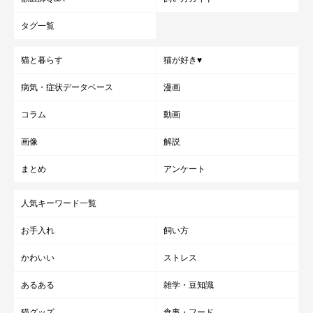
表情が豊かなヤマネコくんは、飼い主さんの
Twitter
や
YouTube
タグ一覧
でいろんな姿を見せてくれています。ぜひのぞいてみてください
ね！
猫と暮らす
猫が好き♥
病気・症状データベース
漫画
写真提供・取材協力／
@ymnc_rf
さん
取材・文／雨宮カイ
コラム
動画
画像
解説
まとめ
アンケート
人気キーワード一覧
お手入れ
飼い方
かわいい
ストレス
あるある
雑学・豆知識
猫グッズ
食事・フード