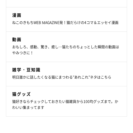
っていても、必ずイヌくんを一番に取り出します。こちらが動か
さなくても、毎日何度も喉元を狙って噛み付いたりして楽しく遊
漫画
んでいます（笑）
ねこのきもちWEB MAGAZINE発！猫だらけの4コマ＆エッセイ漫画
イヌくんはヤマネコの親友のような存在
ですね」
動画
おもしろ、感動、驚き、癒し…猫たちのちょっとした瞬間の動画は
やみつきに！
雑学・豆知識
明日誰かに話したくなる猫にまつわる”あれこれ”ネタはこちら
猫グッズ
猫好きならチェックしておきたい猫雑貨から100均グッズまで。か
わいい集まってます