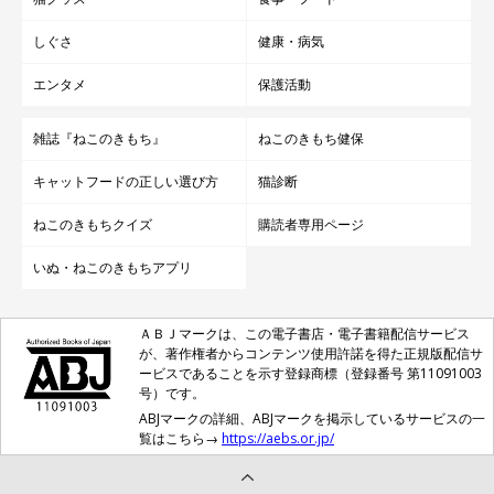
しぐさ
健康・病気
エンタメ
保護活動
雑誌『ねこのきもち』
ねこのきもち健保
キャットフードの正しい選び方
猫診断
ねこのきもちクイズ
購読者専用ページ
いぬ・ねこのきもちアプリ
ＡＢＪマークは、この電子書店・電子書籍配信サービス
が、著作権者からコンテンツ使用許諾を得た正規版配信サ
ービスであることを示す登録商標（登録番号 第11091003
号）です。
ABJマークの詳細、ABJマークを掲示しているサービスの一
覧はこちら→
https://aebs.or.jp/