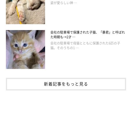
姿が愛らしい神 …
「ぬいぐるみを貰ってテンションぶち上げのネコ」
@ymnc_rf
会社の駐車場で保護された子猫、「暴君」と呼ばれ
た時期も→2才 …
飼い主さんに何度もイヌくんを貸すような行動を見せていたヤマ
会社の駐車場で母猫とともに保護された6匹の子
猫。そのうちの1 …
ネコくん。飼い主さんによると、
イヌくんはヤマネコくんにとっ
てとても大事なもの
なのだといいます。
新着記事をもっと見る