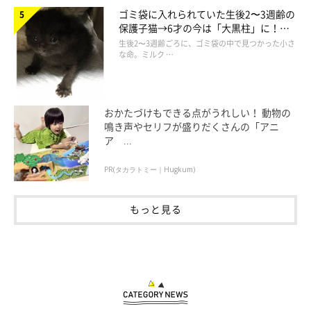
ゴミ袋に入れられていた生後2〜3週齢の
保護子猫→6才の今は「大黒柱」に！
心配しているのか、単に遊んでほしくてなのか…どちらかはわか
美しい黒猫に成長した姿にグッとくる
生後2〜3週齢ごろに、ゴミ袋の中で見つかった小さ
りませんが、今まで何度かそれで助かった場面がありますね」
な命。ミルク …
おかたづけもできる点がうれしい！ 動物の
鳴き声やセリフが盛りだくさんの「アニ
ア ...
PR(タカラトミー｜Hugkum)
もっと見る