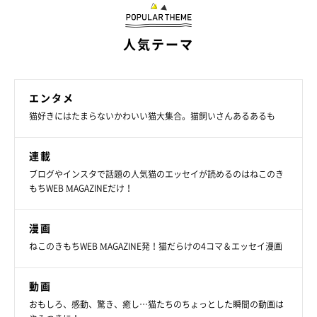
人気テーマ
エンタメ
猫好きにはたまらないかわいい猫大集合。猫飼いさんあるあるも
連載
ねこのきもち投稿写真ギャラリー
ブログやインスタで話題の人気猫のエッセイが読めるのはねこのき
もちWEB MAGAZINEだけ！
「捕獲した昆虫類を目の前に置く」
漫画
「蛾。かなりびっくりしたし若干ひいた…」
ねこのきもちWEB MAGAZINE発！猫だらけの4コマ＆エッセイ漫画
「うちの中で捕まえた虫。『褒めて〜』って感じで…」
動画
おもしろ、感動、驚き、癒し…猫たちのちょっとした瞬間の動画は
「昔、実家で飼っていた猫が、私のベッドにコオロギを置