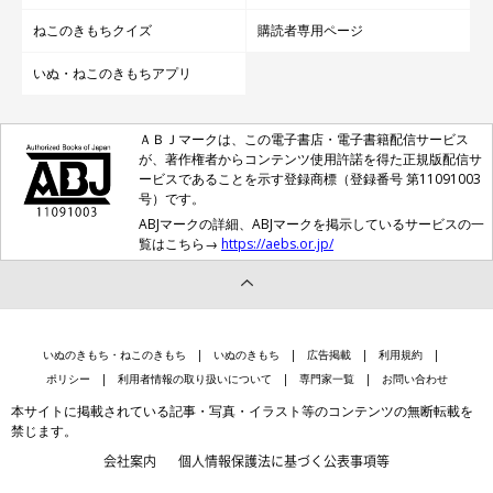
ねこのきもちクイズ
購読者専用ページ
いぬ・ねこのきもちアプリ
ＡＢＪマークは、この電子書店・電子書籍配信サービス
が、著作権者からコンテンツ使用許諾を得た正規版配信サ
ービスであることを示す登録商標（登録番号 第11091003
号）です。
ABJマークの詳細、ABJマークを掲示しているサービスの一
覧はこちら→
https://aebs.or.jp/
いぬのきもち・ねこのきもち
いぬのきもち
広告掲載
利用規約
ポリシー
利用者情報の取り扱いについて
専門家一覧
お問い合わせ
本サイトに掲載されている記事・写真・イラスト等のコンテンツの無断転載を
禁じます。
会社案内
個人情報保護法に基づく公表事項等