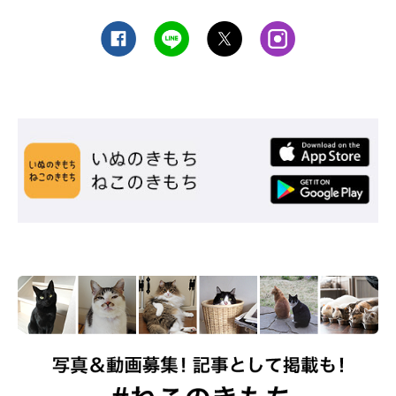
のおもちゃになりました。ある晩、1階の寝室で寝ていた
ところ、階段のほうから『ゴン、ゴン、ゴン、ガッ！』と
いう物音がして不審に思って目を覚ますと、2階のリビン
グにある足枕がベッドサイドに置いてあり、ドヤ顔の猫
が…！！」