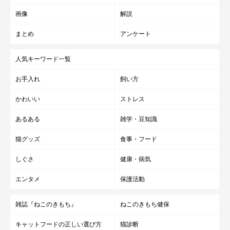
画像
解説
まとめ
アンケート
人気キーワード一覧
お手入れ
飼い方
かわいい
ストレス
あるある
雑学・豆知識
猫グッズ
食事・フード
しぐさ
健康・病気
エンタメ
保護活動
雑誌『ねこのきもち』
ねこのきもち健保
キャットフードの正しい選び方
猫診断