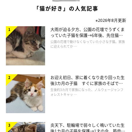
「猫が好き」の人気記事
※2026年8月更新
大雨が迫る夕方、公園の花壇でうずくま
っていた子猫を保護→6年後、先住猫
と“姉妹”のような関係に
公園の花壇で動けなくなっていた小さな子猫。家族
に迎えられてか …
ねこのきもち投稿写真ギャラリー
お迎え初日、家に着くなり走り回った生
後3カ月の子猫 すぐに家族のそばで落
ち着く姿に「迎えてよかった」
生後約3カ月で家族になった、ノルウェージャンフ
「まだ子猫の時に、自分と同じくらいのパンダのぬいぐる
ォレストキャッ …
みをくわえて持って来てくれてました」
「玩具の小さなエビを、何度も私のところに持ってきてく
れます。私が『ありがとう～』と言って受け取ると、満足
炎天下、駐輪場で弱々しく鳴いていた生
してまた遊び出すので『プレゼントかな？』と良い解釈を
後1カ月の子猫を保護→1才の今、筋肉質