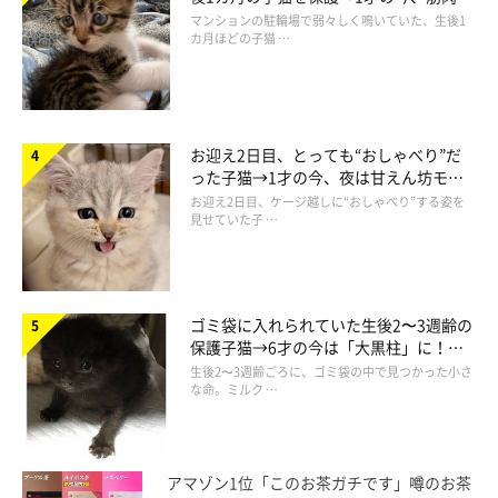
してます（笑）」
でツンデレなコに成長
マンションの駐輪場で弱々しく鳴いていた、生後1
カ月ほどの子猫 …
「トイレに長く座っていると、ネコのおもちゃを運んで持
ってきてくれる。遊びたいのかと思いきや、私が退屈だろ
うと思うのか、足元に置くと出て行く」
お迎え2日目、とっても“おしゃべり”だ
「猫が好きでいつも遊んでいるネズミのぬいぐるみ。疲れ
った子猫→1才の今、夜は甘えん坊モー
て座っていたら、くわえて持って来て私の目の前に置き私
ドになるコに成長！
お迎え2日目、ケージ越しに“おしゃべり”する姿を
を見つめていた。私はプレゼントだと思ったが、ただ単に
見せていた子 …
遊んでほしかっただけなんだろうなぁ」
ゴミ袋に入れられていた生後2〜3週齢の
保護子猫→6才の今は「大黒柱」に！
美しい黒猫に成長した姿にグッとくる
生後2〜3週齢ごろに、ゴミ袋の中で見つかった小さ
な命。ミルク …
アマゾン1位「このお茶ガチです」噂のお茶