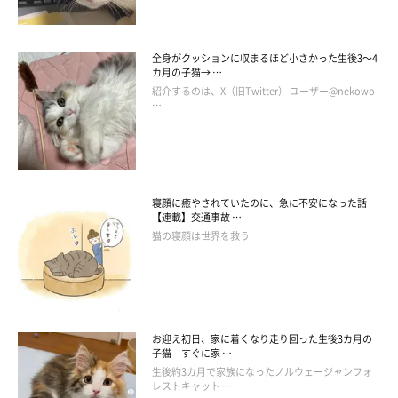
んでいる姿を想像すると、本当に可愛いです」
「体調が悪く寝ている時に、ネズミのぬいぐるみを何度も
全身がクッションに収まるほど小さかった生後3～4
追いかけては持ってきてくれました。早く元気になるよう
カ月の子猫→ …
に餌を持ってきてくれたのかなと嬉しくなりました」
紹介するのは、X（旧Twitter） ユーザー@nekowo
…
「毎晩私がベッドに入ると、手の平サイズのトラとプルー
トのぬいぐるみをリビングから持ってきてくれます。一匹
しかくわえられないので、2回行きます（笑） 夕方、台
所にいると今度はベッドからまた2匹のぬいぐるみを運ん
寝顔に癒やされていたのに、急に不安になった話
で来てくれます。くわえながら鳴いて私の前で落として、
【連載】交通事故 …
撫でたり褒めてあげると満足してどこかへ行きます」
猫の寝顔は世界を救う
お迎え初日、家に着くなり走り回った生後3カ月の
子猫 すぐに家 …
生後約3カ月で家族になったノルウェージャンフォ
レストキャット …