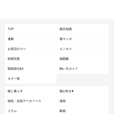
トvol.11』
※写真はスマホアプリ「いぬ・ねこのきもち」で投稿されたもの
です。
※記事と写真に関連性はありませんので予めご了承ください
TOP
猫豆知識
文／柴田おまめ
連載
猫マンガ
お世話のコツ
エンタメ
投稿写真
猫図鑑
獣医師Q&A
飼い方ガイド
タグ一覧
猫と暮らす
猫が好き♥
病気・症状データベース
漫画
コラム
動画