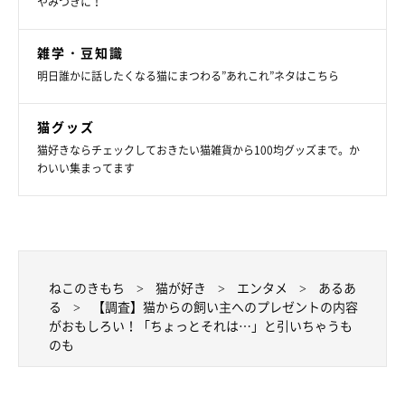
やみつきに！
いていった」
「実家で代々猫を飼っていますが、それぞれ得意？な獲物
雑学・豆知識
があるらしく、虫が好きなコ、鳥を捕まえるコ、ヘビやト
明日誰かに話したくなる猫にまつわる”あれこれ”ネタはこちら
カゲばかり持って来るコなどいろいろでした」
猫グッズ
猫好きならチェックしておきたい猫雑貨から100均グッズまで。か
わいい集まってます
ねこのきもち
猫が好き
エンタメ
あるあ
る
【調査】猫からの飼い主へのプレゼントの内容
がおもしろい！「ちょっとそれは…」と引いちゃうも
のも