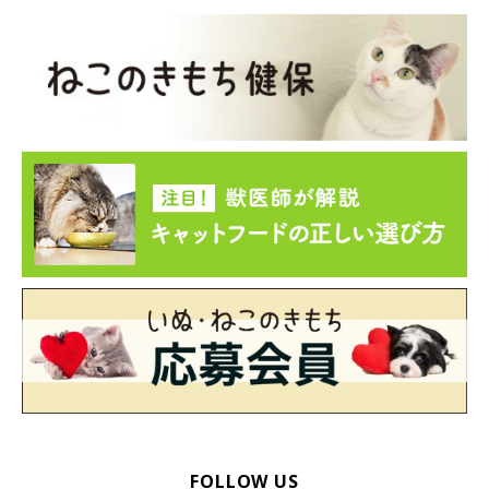
ねこのきもち投稿写真ギャラリー
「キッチンのゴム手袋やスポンジ。朝起きたら枕元に置い
てあった」
「朝起きると、ベッドの隣に私のスエードのショートブー
ツが置いてありました。よっぽどの大物と思ったのでしょ
うか、、、1階の玄関から、ゴトンゴトンと階段をのぼ
り、わざわざ運んでくれたみたいです。一週間ほど毎日運
ばれ、新品のブーツはヨダレと歯型でボロボロになってま
した」
「寝ている旦那の手元に、旦那が好きで食べている柿の種
の袋を置いてくれました」
FOLLOW US
「リビングのソファに置いてある足枕が、猫のお気に入り