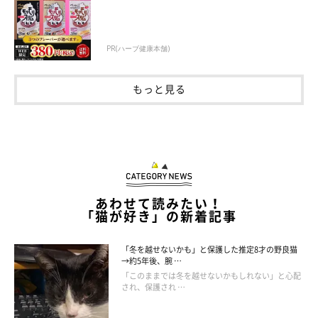
PR(ハーブ健康本舗)
もっと見る
ねこのきもち投稿写真ギャラリー
あわせて読みたい！
「猫が好き」の新着記事
「お気に入りのおもちゃ。ぼーっと横になってテレビを見
ていたら、目の前にポトっとお気に入りのおもちゃを置い
「冬を越せないかも」と保護した推定8才の野良猫
ていきました」
→約5年後、腕 …
「このままでは冬を越せないかもしれない」と心配
「朝起きると、枕元にたくさんおもちゃが置いてありま
され、保護され …
す。寝てる間に寝室とリビングを何往復もして頑張って運