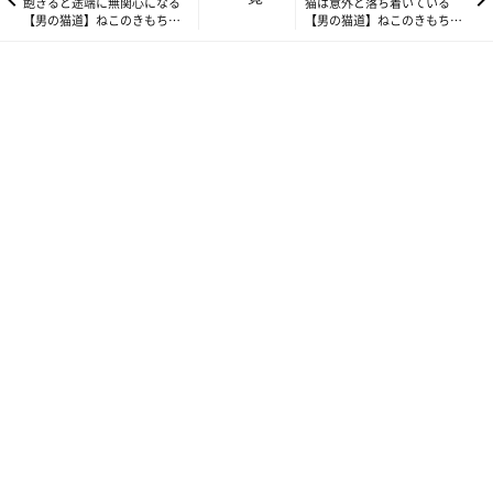
飽きると途端に無関心になる
猫は意外と落ち着いている
【男の猫道】ねこのきもち
【男の猫道】ねこのきもち
WEB MAGAZINE限定話
WEB MAGAZINE限定話
vol.120
vol.122