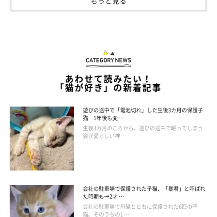
もっと見る
あわせて読みたい！
「猫が好き」の新着記事
遊びの途中で「電池切れ」した生後3カ月の保護子
猫 1年後も変 …
生後3カ月のころから、遊びの途中で眠ってしまう
姿が愛らしい神 …
会社の駐車場で保護された子猫、「暴君」と呼ばれ
た時期も→2才 …
会社の駐車場で母猫とともに保護された6匹の子
猫。そのうちの1 …