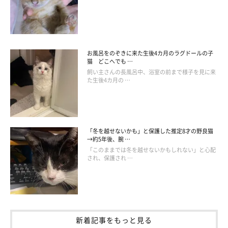
お風呂をのぞきに来た生後4カ月のラグドールの子
猫 どこへでも …
飼い主さんの長風呂中、浴室の前まで様子を見に来
た生後4カ月の …
「冬を越せないかも」と保護した推定8才の野良猫
→約5年後、腕 …
「このままでは冬を越せないかもしれない」と心配
され、保護され …
新着記事をもっと見る