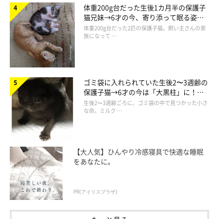
体重200g台だった生後1カ月半の保護子
猫兄妹→6才の今、寄り添って眠る姿に
ほっこり！
体重200g台だった2匹の保護子猫。飼い主さんの家
族になって …
ゴミ袋に入れられていた生後2〜3週齢の
保護子猫→6才の今は「大黒柱」に！
美しい黒猫に成長した姿にグッとくる
生後2〜3週齢ごろに、ゴミ袋の中で見つかった小さ
な命。ミルク …
【大人気】ひんやり冷感寝具で快適な睡眠
をあなたに。
PR(アイリスプラザ)