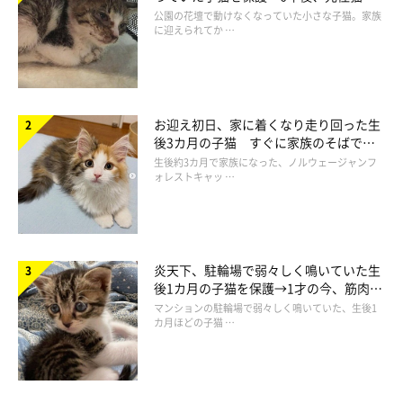
と“姉妹”のような関係に
公園の花壇で動けなくなっていた小さな子猫。家族
に迎えられてか …
お迎え初日、家に着くなり走り回った生
後3カ月の子猫 すぐに家族のそばで落
ち着く姿に「迎えてよかった」
生後約3カ月で家族になった、ノルウェージャンフ
ォレストキャッ …
炎天下、駐輪場で弱々しく鳴いていた生
後1カ月の子猫を保護→1才の今、筋肉質
でツンデレなコに成長
マンションの駐輪場で弱々しく鳴いていた、生後1
カ月ほどの子猫 …