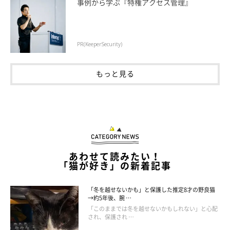
事例から学ぶ『特権アクセス管理』
PR(KeeperSecurity)
もっと見る
あわせて読みたい！
「猫が好き」の新着記事
「冬を越せないかも」と保護した推定8才の野良猫
→約5年後、腕 …
「このままでは冬を越せないかもしれない」と心配
され、保護され …