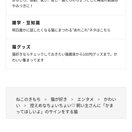
おもしろ、感動、驚き、癒し…猫たちのちょっとした瞬間の動画は
やみつきに！
雑学・豆知識
明日誰かに話したくなる猫にまつわる”あれこれ”ネタはこちら
猫グッズ
猫好きならチェックしておきたい猫雑貨から100均グッズまで。か
わいい集まってます
ねこのきもち
猫が好き
エンタメ
かわい
い
控えめなちょいちょい♡ 飼い主さんに「かま
ってほしいよ」のサインをする猫