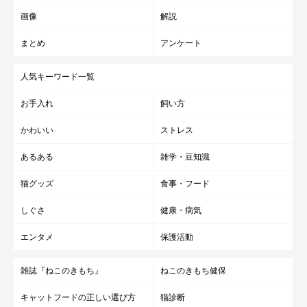
画像
解説
まとめ
アンケート
人気キーワード一覧
お手入れ
飼い方
かわいい
ストレス
あるある
雑学・豆知識
猫グッズ
食事・フード
しぐさ
健康・病気
エンタメ
保護活動
雑誌『ねこのきもち』
ねこのきもち健保
キャットフードの正しい選び方
猫診断