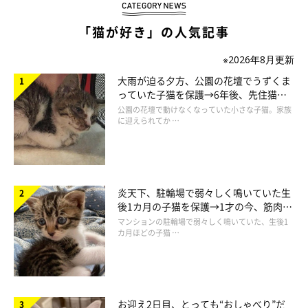
「猫が好き」の人気記事
※2026年8月更新
大雨が迫る夕方、公園の花壇でうずくま
っていた子猫を保護→6年後、先住猫
と“姉妹”のような関係に
公園の花壇で動けなくなっていた小さな子猫。家族
に迎えられてか …
炎天下、駐輪場で弱々しく鳴いていた生
後1カ月の子猫を保護→1才の今、筋肉質
でツンデレなコに成長
マンションの駐輪場で弱々しく鳴いていた、生後1
カ月ほどの子猫 …
お迎え2日目、とっても“おしゃべり”だ