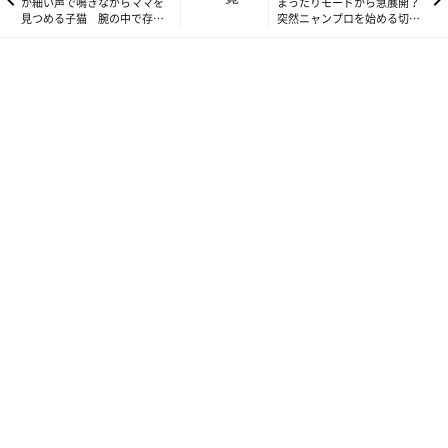
か細い声で鳴きながらママを
まったりモードから急展開？
見つめる子猫 腕の中で存分
突然ニャンプロを始める切り
に甘える姿が悶絶級の癒し！
替えが早い猫たち
＃いぬ・ねこのきもちライター発！
飼い主さんと愛犬・愛猫のほっこり楽しい日常動画をお届けしま
す♪
参照／YouTube（控えめなちょいちょい♡ 飼い主さんに「かま
ってほしいよ」のサインをする猫【いぬねこライター動画部】）
撮影協力／ちのくんの飼い主さん
(@toramoachino0628)
https://youtu.be/5aa4fuRWY3Q
文／ねこのきもちweb編集室