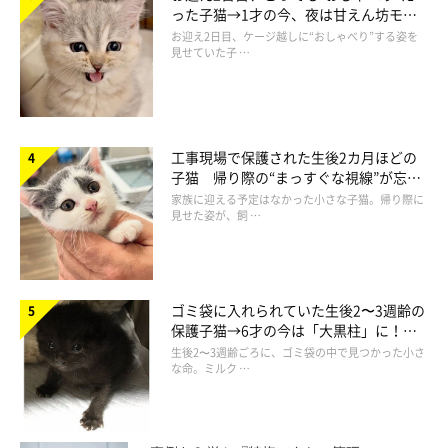
った子猫→1才の今、夜は甘えん坊モー
ドになるコに成長！
お迎え2日目、ケージ越しに“おしゃべり”する姿を
見せていた子 …
工事現場で保護された生後2カ月ほどの
子猫 帰り際の“まっすぐな視線”が忘れ
られず、家族の一員に
家族に迎える予定はなかった小さな子猫。帰り際に
見せた姿が、飼 …
ゴミ袋に入れられていた生後2〜3週齢の
保護子猫→6才の今は「大黒柱」に！
美しい黒猫に成長した姿にグッとくる
生後2〜3週齢ごろに、ゴミ袋の中で見つかった小さ
な命。ミルク …