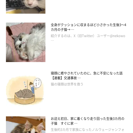
全身がクッションに収まるほど小さかった生後3～4
カ月の子猫→ …
紹介するのは、X（旧Twitter） ユーザー@nekowo
…
寝顔に癒やされていたのに、急に不安になった話
【連載】交通事故 …
猫の寝顔は世界を救う
お迎え初日、家に着くなり走り回った生後3カ月の
子猫 すぐに家 …
生後約3カ月で家族になったノルウェージャンフォ