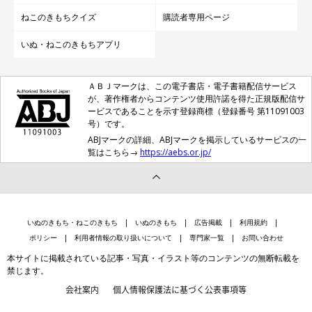
ねこのきもちクイズ
購読者専用ページ
いぬ・ねこのきもちアプリ
ＡＢＪマークは、この電子書店・電子書籍配信サービス
が、著作権者からコンテンツ使用許諾を得た正規版配信サ
ービスであることを示す登録商標（登録番号 第11091003
号）です。
ABJマークの詳細、ABJマークを掲示しているサービスの一
覧はこちら→
https://aebs.or.jp/
いぬのきもち・ねこのきもち
いぬのきもち
広告掲載
利用規約
ポリシー
利用者情報の取り扱いについて
専門家一覧
お問い合わせ
本サイトに掲載されている記事・写真・イラスト等のコンテンツの無断転載を
禁じます。
会社案内
個人情報保護法に基づく公表事項等