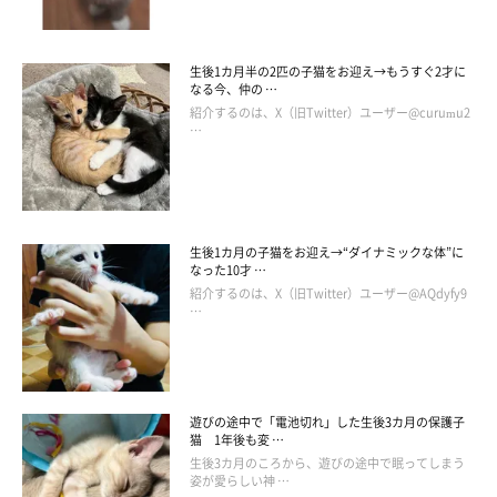
生後1カ月半の2匹の子猫をお迎え→もうすぐ2才に
なる今、仲の …
紹介するのは、X（旧Twitter）ユーザー@curumu2
…
生後1カ月の子猫をお迎え→“ダイナミックな体”に
なった10才 …
紹介するのは、X（旧Twitter）ユーザー@AQdyfy9
…
次回のお話もお楽しみに〜♪
遊びの途中で「電池切れ」した生後3カ月の保護子
猫 1年後も変 …
生後3カ月のころから、遊びの途中で眠ってしまう
姿が愛らしい神 …