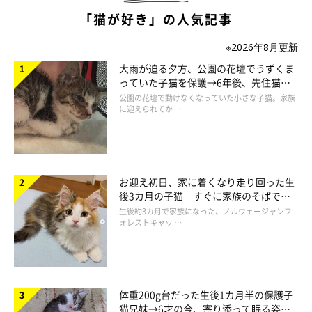
Amazonで見る
「猫が好き」の人気記事
※2026年8月更新
大雨が迫る夕方、公園の花壇でうずくま
っていた子猫を保護→6年後、先住猫
と“姉妹”のような関係に
公園の花壇で動けなくなっていた小さな子猫。家族
に迎えられてか …
お迎え初日、家に着くなり走り回った生
後3カ月の子猫 すぐに家族のそばで落
ち着く姿に「迎えてよかった」
生後約3カ月で家族になった、ノルウェージャンフ
ォレストキャッ …
登場人物
体重200g台だった生後1カ月半の保護子
猫兄妹→6才の今、寄り添って眠る姿に