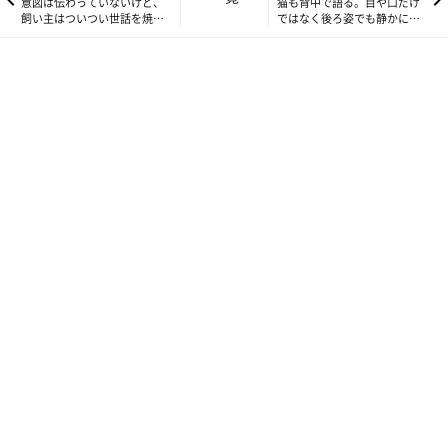
意図は伝わっていないけど、
猫も背中で語る。目や口だけ
飼い主はついつい世話を焼い
ではなく後ろ姿でも静かに訴
てしまう生き物【連載】ねこ
える猫【連載】ねこ連れ草
連れ草 214話め
216話め