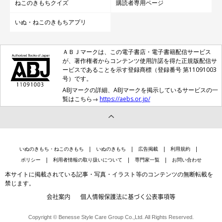
ねこのきもちクイズ
購読者専用ページ
いぬ・ねこのきもちアプリ
ＡＢＪマークは、この電子書店・電子書籍配信サービス
が、著作権者からコンテンツ使用許諾を得た正規版配信サ
ービスであることを示す登録商標（登録番号 第11091003
号）です。
ABJマークの詳細、ABJマークを掲示しているサービスの一
覧はこちら→
https://aebs.or.jp/
いぬのきもち・ねこのきもち
いぬのきもち
広告掲載
利用規約
ポリシー
利用者情報の取り扱いについて
専門家一覧
お問い合わせ
本サイトに掲載されている記事・写真・イラスト等のコンテンツの無断転載を
禁じます。
会社案内
個人情報保護法に基づく公表事項等
Copyright © Benesse Style Care Group Co.,Ltd. All Rights Reserved.