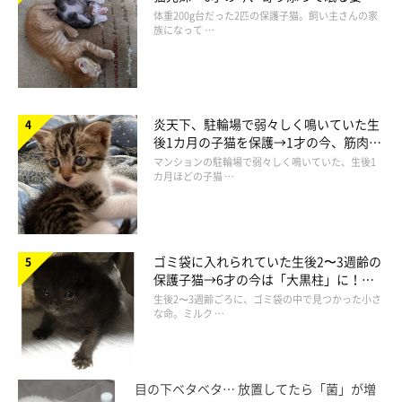
ほっこり！
体重200g台だった2匹の保護子猫。飼い主さんの家
族になって …
炎天下、駐輪場で弱々しく鳴いていた生
後1カ月の子猫を保護→1才の今、筋肉質
でツンデレなコに成長
マンションの駐輪場で弱々しく鳴いていた、生後1
カ月ほどの子猫 …
ゴミ袋に入れられていた生後2〜3週齢の
保護子猫→6才の今は「大黒柱」に！
美しい黒猫に成長した姿にグッとくる
生後2〜3週齢ごろに、ゴミ袋の中で見つかった小さ
な命。ミルク …
目の下ベタベタ… 放置してたら「菌」が増