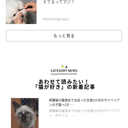
えてるってマジ？
PR(AIGATE株式会社)
もっと見る
作者プロフィール
あわせて読みたい！
「猫が好き」の新着記事
仁子(じんこ)
福井県出身のイラストレーター。
保護猫の譲渡会で出会った生後3カ月のサイベリア
色彩、表情にこだわった物語性のあるイラストを得意とし
ンの子猫→1才 …
保護猫の譲渡会で出会った生後3カ月のサイベリア
雑誌、書籍、雑貨等幅広いジャンルで活動中。
ン・ゆきくん。 …
・ Chromaket（くろまけっと） ：
https://jinko.jimdofree.com/