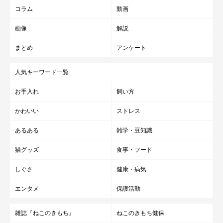
コラム
動画
画像
解説
まとめ
アンケート
人気キーワード一覧
お手入れ
飼い方
かわいい
ストレス
あるある
雑学・豆知識
猫グッズ
食事・フード
しぐさ
健康・病気
エンタメ
保護活動
雑誌『ねこのきもち』
ねこのきもち健保