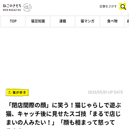
記事をさがす
TOP
猫豆知識
連載
猫マンガ
食べ物
猫が好き
2022/05/01
UP DATE
「閉店間際の顔」に笑う！猫じゃらしで遊ぶ
猫、キャッチ後に見せたスゴ技「まるで店じ
まいの人みたい！」「顔も相まって怒って