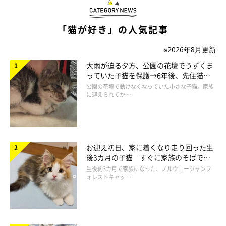
「猫が好き」の人気記事
どらみちゃんは入り口を持って…
※2026年8月更新
@dorami_chikuwa
大雨が迫る夕方、公園の花壇でうずくま
っていた子猫を保護→6年後、先住猫
すると、前足を使って入り口を閉める、どらみちゃん。なんと…
と“姉妹”のような関係に
公園の花壇で動けなくなっていた小さな子猫。家族
器用すぎる。
「か、帰るの！？（笑）」
と思わずツッコミたくな
に迎えられてか …
るようなオチを見せてくれるのでした♪
お迎え初日、家に着くなり走り回った生
後3カ月の子猫 すぐに家族のそばで落
ち着く姿に「迎えてよかった」
生後約3カ月で家族になった、ノルウェージャンフ
ォレストキャッ …