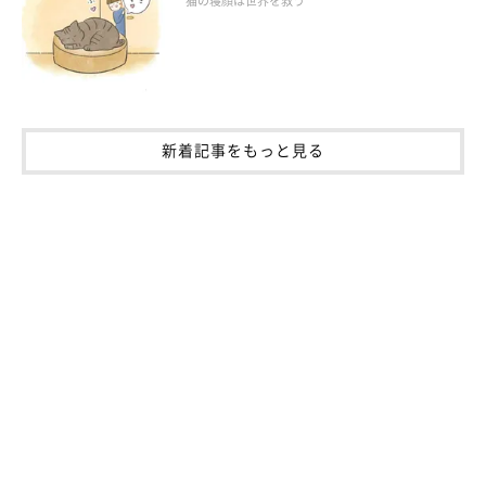
猫の寝顔は世界を救う
飼い主さんにお話を伺うと、当時のどらみちゃんの様子につい
て、このように話していました。
飼い主さん：
「あの日、置きっぱなしにしていた段ボールの中で、どらみはい
新着記事をもっと見る
つものように猫じゃらしで遊んでいました。
大きな箱なので、覗ける小窓だったり、出入りできるような穴を
開けていたのですが、小窓の前で猫じゃらしを振っていたらあの
シーンが撮れたんです。
『まるで店じまいの人みたいだな〜顔も
相まって怒ってる？？』
と思い、ツイートをしました（笑）」
閉店ガラガラ💢
#猫
#マンチカン
#猫好きさんと繋がりたい
#猫
のいる暮らし
#cat
pic.twitter.com/TjkeWLhQa8
— ちくどら🐱 (@dorami_chikuwa)
October 9, 2021