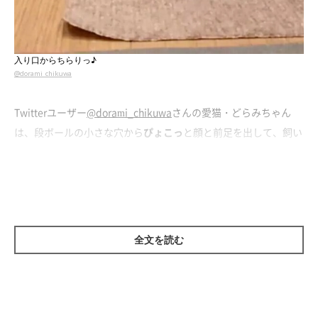
入り口からちらりっ♪
@dorami_chikuwa
Twitterユーザー
@dorami_chikuwa
さんの愛猫・どらみちゃん
は、段ボールの小さな穴から
ぴょこっ
と顔と前足を出して、飼い
主さんと猫じゃらしで遊び中♪
猫じゃらしをキャッチした後の
「可愛すぎる結末」
にご注目くだ
さい！
全文を読む
見事にキャッチ！