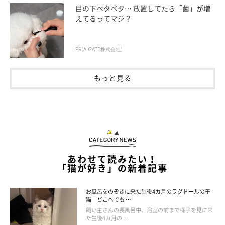
目の下ベタベタ… 放置してたら「菌」が増
えてるってマジ？
PR(AIGATE株式会社)
もっと見る
あわせて読みたい！
当時の様子について、話を聞いた！
「猫が好き」の新着記事
お風呂をのぞきに来た生後4カ月のラグドールの子
猫 どこへでも …
飼い主さんの長風呂中、浴室の前まで様子を見に来
た生後4カ月の …