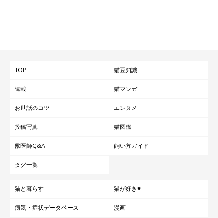
（写真左から）兄・ちくわくん、どらみちゃん
@dorami_chikuwa
TOP
猫豆知識
どらみちゃんは、一緒に暮らしている兄・ちくわくんと仲良しな
連載
猫マンガ
のだそう。2匹のやりとりを見ていると、どらみちゃんの「大人
な一面」が見られるといいます。
お世話のコツ
エンタメ
投稿写真
猫図鑑
飼い主さん：
獣医師Q&A
飼い方ガイド
「どらみは妹ですが、兄のちくわのほうがやんちゃで、どらみに
ちょっかいをかけています。それでもどらみは本気で怒らず、ち
タグ一覧
くわのちょっかいが止まらないときは、自分から距離をとる大人
猫と暮らす
猫が好き♥
な猫ですね」
病気・症状データベース
漫画