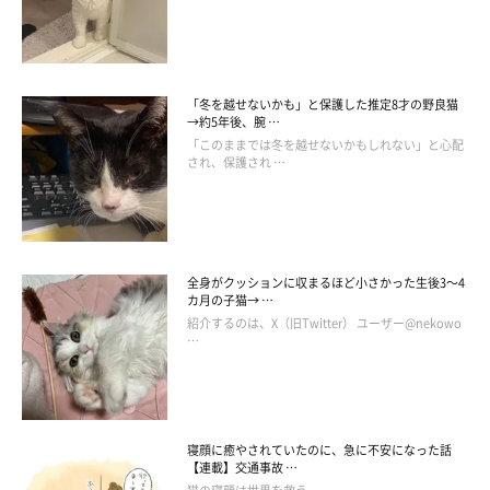
「冬を越せないかも」と保護した推定8才の野良猫
→約5年後、腕 …
「このままでは冬を越せないかもしれない」と心配
され、保護され …
全身がクッションに収まるほど小さかった生後3～4
カ月の子猫→ …
紹介するのは、X（旧Twitter） ユーザー@nekowo
…
@dorami_chikuwa
寝顔に癒やされていたのに、急に不安になった話
【連載】交通事故 …