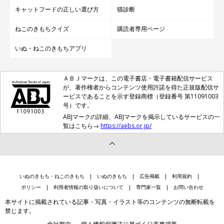
キャットフードの正しい選び方
猫診断
ねこのきもちクイズ
購読者専用ページ
いぬ・ねこのきもちアプリ
@dorami_chikuwa
ＡＢＪマークは、この電子書店・電子書籍配信サービス
日常でおもしろ可愛い姿を見せてくれるどらみちゃんは、中身も
が、著作権者からコンテンツ使用許諾を得た正規版配信サ
とっても魅力的なニャンコでした♪
ービスであることを示す登録商標（登録番号 第11091003
号）です。
ABJマークの詳細、ABJマークを掲示しているサービスの一
覧はこちら→
https://aebs.or.jp/
関連記事:
ハンモックの上で仲良くじゃれ合っていた2匹の
子猫 1年後の写真と比較し「子猫のときはあっ
という間」と実感
紹介するのは、X（旧Twitter）ユーザー@dorami_chikuwaさんが
投稿していた2匹の愛猫・ちくわくん（取材時3才）、どらみちゃん
（取材時3才）の2枚のビフォーアフター写真。「生後3カ月のこ
いぬのきもち・ねこのきもち
いぬのきもち
広告掲載
利用規約
ろ」と「1才のころ」の2匹の写真を比べると、成長ぶりに思わずほ
っこり！
写真提供・取材協力／Twitter（
@dorami_chikuwa
さん）
ポリシー
利用者情報の取り扱いについて
専門家一覧
お問い合わせ
※この記事は投稿者さまにご了承をいただいたうえで制作してい
本サイトに掲載されている記事・写真・イラスト等のコンテンツの無断転載を
禁じます。
ます。