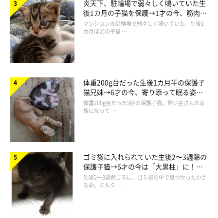
炎天下、駐輪場で弱々しく鳴いていた生
後1カ月の子猫を保護→1才の今、筋肉質
でツンデレなコに成長
マンションの駐輪場で弱々しく鳴いていた、生後1
カ月ほどの子猫 …
体重200g台だった生後1カ月半の保護子
猫兄妹→6才の今、寄り添って眠る姿に
ほっこり！
体重200g台だった2匹の保護子猫。飼い主さんの家
族になって …
パタンッ♪
@dorami_chikuwa
この動画を見たTwitterユーザーからは、
「この遊びは楽しいで
ゴミ袋に入れられていた生後2〜3週齢の
しょうね」「閉店間際の顔がツボ」「閉店した瞬間、爆笑でし
保護子猫→6才の今は「大黒柱」に！
美しい黒猫に成長した姿にグッとくる
生後2〜3週齢ごろに、ゴミ袋の中で見つかった小さ
た」
などと反響の声が寄せられていました。
な命。ミルク …