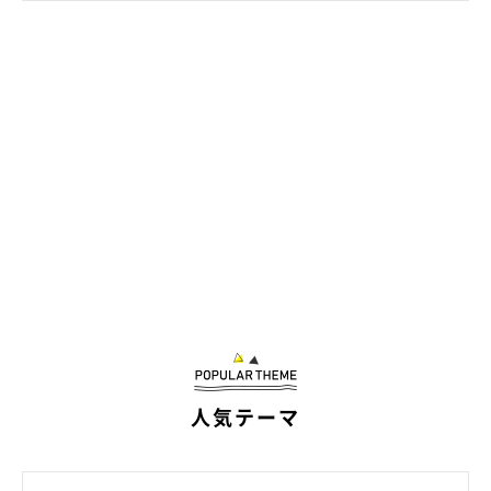
@mame_puku
また別の日も、思わず
「逆だよ〜！」
とツッコミたくなる光景
が！ 2匹は本当に仲が良いようですね♪
掲載協力／Instagram（
@mame_puku
さん）
※この記事は投稿者さまにご了承をいただいたうえで制作してい
人気テーマ
ます。
文／雨宮カイ