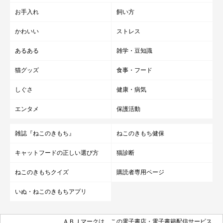
お手入れ
飼い方
かわいい
ストレス
あるある
雑学・豆知識
猫グッズ
食事・フード
しぐさ
健康・病気
エンタメ
保護活動
雑誌『ねこのきもち』
ねこのきもち健保
キャットフードの正しい選び方
猫診断
ねこのきもちクイズ
購読者専用ページ
いぬ・ねこのきもちアプリ
ＡＢＪマークは、この電子書店・電子書籍配信サービス