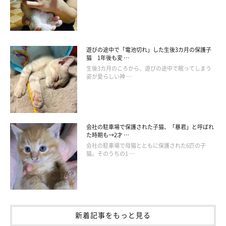
Instagramを見てみると、ベッドをめぐる2匹の可愛いやりとり
は、ほかにもまだありました！
こちらはそのときの様子です。りんくんはぷくちゃんのベッドが
遊びの途中で「電池切れ」した生後3カ月の保護子
大好きなようで、飼い主さんはサイズ違いで、りんくんのベッド
猫 1年後も変 …
生後3カ月のころから、遊びの途中で眠ってしまう
も買ったそう。でも、与えてみると…
なんか違う〜逆だ〜！
姿が愛らしい神 …
（笑）
りんくんはぷくちゃんの大きいベッドを、ぷくちゃんはりんくん
会社の駐車場で保護された子猫、「暴君」と呼ばれ
の小さいベッドを使っているのでした。
た時期も→2才 …
会社の駐車場で母猫とともに保護された6匹の子
猫。そのうちの1 …
新着記事をもっと見る