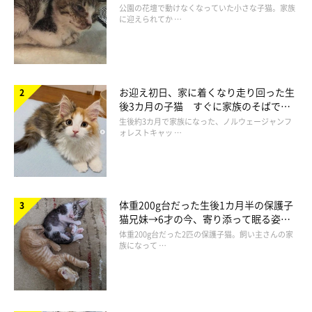
と“姉妹”のような関係に
公園の花壇で動けなくなっていた小さな子猫。家族
に迎えられてか …
この投稿をInstagramで見る
お迎え初日、家に着くなり走り回った生
後3カ月の子猫 すぐに家族のそばで落
ち着く姿に「迎えてよかった」
生後約3カ月で家族になった、ノルウェージャンフ
ォレストキャッ …
体重200g台だった生後1カ月半の保護子
猫兄妹→6才の今、寄り添って眠る姿に
豆柴ぷく&りん🐈(@mame_puku)がシェアした投稿
ほっこり！
体重200g台だった2匹の保護子猫。飼い主さんの家
族になって …