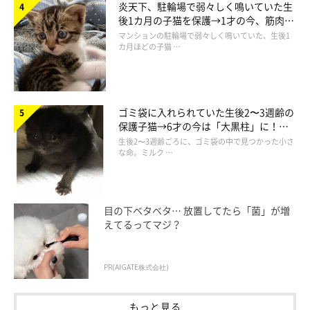
炎天下、駐輪場で弱々しく鳴いていた生
後1カ月の子猫を保護→1才の今、筋肉質
でツンデレなコに成長
マンションの駐輪場で弱々しく鳴いていた、生後1
カ月ほどの子猫 …
ゴミ袋に入れられていた生後2〜3週齢の
保護子猫→6才の今は「大黒柱」に！
美しい黒猫に成長した姿にグッとくる
生後2〜3週齢ごろに、ゴミ袋の中で見つかった小さ
な命。ミルク …
ベッドをめぐる可愛いやりとりは、ほかにも
目の下ベタベタ… 放置してたら「菌」が増
あった！
えてるってマジ？
PR(AIGATE株式会社)
もっと見る