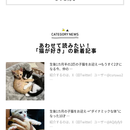
あわせて読みたい！
「猫が好き」の新着記事
生後1カ月半の2匹の子猫をお迎え→もうすぐ2才に
なる今、仲の …
紹介するのは、X（旧Twitter）ユーザー@curumu2
…
ベッドが逆だ…（笑）
@mame_puku
生後1カ月の子猫をお迎え→“ダイナミックな体”に
なった10才 …
とっても仲良しなりんくんとぷくちゃん。飼い主さんの
紹介するのは、X（旧Twitter）ユーザー@AQdyfy9
…