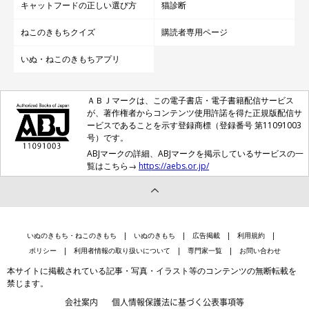
キャットフードの正しい選び方
猫診断
ねこのきもちクイズ
購読者専用ページ
いぬ・ねこのきもちアプリ
ＡＢＪマークは、この電子書店・電子書籍配信サービス
が、著作権者からコンテンツ使用許諾を得た正規版配信サ
ービスであることを示す登録商標（登録番号 第11091003
号）です。
ABJマークの詳細、ABJマークを掲示しているサービスの一
覧はこちら→
https://aebs.or.jp/
@minamoto.26_kappa
日常でおもしろ可愛いやりとりを見せてくれる源次郎くん、さく
らちゃん、だいふくくん。飼い主さんは今日も、3匹の愛猫と素
いぬのきもち・ねこのきもち
いぬのきもち
広告掲載
利用規約
敵な時間を過ごしていることでしょうね。
ポリシー
利用者情報の取り扱いについて
専門家一覧
お問い合わせ
本サイトに掲載されている記事・写真・イラスト等のコンテンツの無断転載を
禁じます。
写真提供・取材協力／Instagram（
@minamoto.26_kappa
さん）
会社案内
個人情報保護法に基づく公表事項等