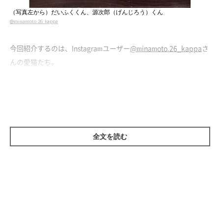
（写真左から）だいふくくん、源次郎（げんじろう）くん
@minamoto.26_kappa
今回紹介するのは、Instagramユーザー
@minamoto.26_kappa
さ
んの愛猫たち。
とある日のこと、先住猫・源次郎くん（取材当時4才）が自分の
ごはん皿の前で
「はやくごはんください」とアピール
していたの
だそう。源次郎くんは、ごはんの時間が待ち遠しいのでしょう
か。ちょっぴり悲しげな雰囲気が出てしまっています。
全文を読む
そんな源次郎くんのもとにやってきた新入り子猫・だいふくくん
（取材当時、生後6カ月）。落ち込んでいる源次郎くんを見ただ
いふくくんは、このあと
なんとも優しい行動に出た
のです。