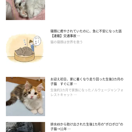
寝顔に癒やされていたのに、急に不安になった話
【連載】交通事故 …
猫の寝顔は世界を救う
落ち込んでいるように見えた源次郎くんですが、じつはおねだりの途中で眠
お迎え初日、家に着くなり走り回った生後3カ月の
くなってしまっていたのだとか（笑）
子猫 すぐに家 …
@minamoto.26_kappa
生後約3カ月で家族になったノルウェージャンフォ
レストキャット …
飼い主さんによれば、子猫のだいふくくんは先住猫の源次郎くん
たちをいつも追い回したり、叩いたりしているとのこと。そのた
め、だいふくくんがなぐさめるかのように源次郎くんの頭を優し
排水枡から助け出された生後1カ月の“ボロボロ”の
くなでていたときは、
とても驚いた
といいます。
子猫→11年 …