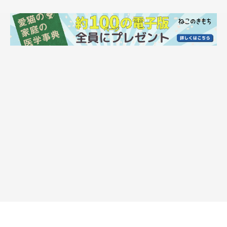
「じゃあな」
@minamoto.26_kappa
優しすぎる行動を見せてくれただいふくくん。なぐさめたあと
は、
「じゃあな」
と言うかのように、カッコよく立ち去るのでし
た。
先住猫と新入り子猫の微笑ましいやりとりは、ほっこり癒されま
すね！