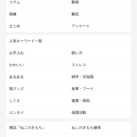
コラム
動画
画像
解説
まとめ
アンケート
（写真左から）だいふくくん、源次郎くん、さくらちゃん
@minamoto.26_kappa
人気キーワード一覧
3匹の愛猫と楽しい毎日を過ごしている飼い主さん。そんな飼い
お手入れ
飼い方
主さんに、「猫と暮らす魅力」を聞きました。
かわいい
ストレス
飼い主さん：
あるある
雑学・豆知識
「底無しの可愛さと尊さに常に触れられること。ペットと主人と
猫グッズ
食事・フード
いう上下関係ではなく、気ままに暮らす『同居人』のような関係
しぐさ
健康・病気
性でいられること——魅力を挙げればきりがないです」
エンタメ
保護活動
雑誌『ねこのきもち』
ねこのきもち健保