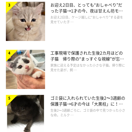
お迎え2日目、とっても“おしゃべり”だ
った子猫→1才の今、夜は甘えん坊モー
ドになるコに成長！
お迎え2日目、ケージ越しに“おしゃべり”する姿を
見せていた子 …
茶トラ源次郎(@minamoto.26_kappa)がシェアした投稿
そんな源次郎くんとだいふくくんについて、飼い主さんにお話を
工事現場で保護された生後2カ月ほどの
子猫 帰り際の“まっすぐな視線”が忘れ
聞きました。
られず、家族の一員に
家族に迎える予定はなかった小さな子猫。帰り際に
見せた姿が、飼 …
ゴミ袋に入れられていた生後2〜3週齢の
保護子猫→6才の今は「大黒柱」に！
美しい黒猫に成長した姿にグッとくる
生後2〜3週齢ごろに、ゴミ袋の中で見つかった小さ
な命。ミルク …