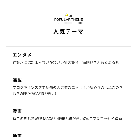
人気テーマ
「おきゃくさん、こってますねぇ～」
@minamoto.26_kappa
エンタメ
また、2匹のやりとりを見守っていて、飼い主さんはこんなこと
猫好きにはたまらないかわいい猫大集合。猫飼いさんあるあるも
を思ったそうです。
連載
飼い主さん：
ブログやインスタで話題の人気猫のエッセイが読めるのはねこのき
「ごはんやおやつをもらいたいけれどもらえない——そんなもど
もちWEB MAGAZINEだけ！
かしい気持ちを猫同士なら共有できるものなのかな、なんて思い
ました。ていうか、あの動画の直前にごはん食べたんですけどね
漫画
（笑）」
ねこのきもちWEB MAGAZINE発！猫だらけの4コマ＆エッセイ漫画
動画