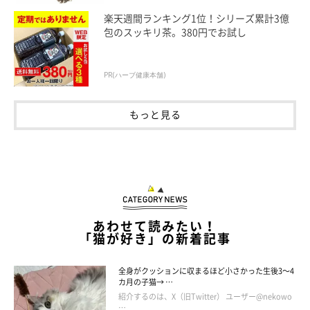
楽天週間ランキング1位！シリーズ累計3億
包のスッキリ茶。380円でお試し
PR(ハーブ健康本舗)
もっと見る
だいふくくんの行動は予想外だった
あわせて読みたい！
「猫が好き」の新着記事
全身がクッションに収まるほど小さかった生後3～4
カ月の子猫→ …
紹介するのは、X（旧Twitter） ユーザー@nekowo
…