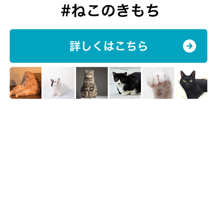
（写真左から）さくらちゃん、源次郎くん （写真奥）だいふくくん
@minamoto.26_kappa