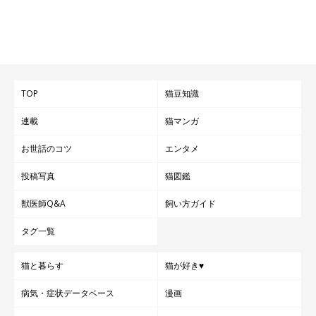
ちなみに、飼い主さんの家にはもう1匹の愛猫・さくらちゃん
（取材当時1才）がいるのですが、さくらちゃんは気が強いらし
く、常にだいふくくんと揉めているのだとか（笑）
そんな3匹について、飼い主さんは
「3匹はケンカしていると思え
TOP
猫豆知識
ば一緒に昼寝をしているような、たとえるなら『トムとジェリ
ー』のような関係性ですね」
と話していました。
連載
猫マンガ
お世話のコツ
エンタメ
投稿写真
猫図鑑
獣医師Q&A
飼い方ガイド
タグ一覧
猫と暮らす
猫が好き♥
病気・症状データベース
漫画