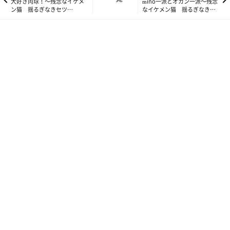
おかしいな。
大好き肉球！～残念なイケメ
mino一派とオカン一派～残念
ン猫 揺るぎなきセツ
なイケメン猫 揺るぎなきセ
猫って、可愛いを知り尽くしたスペシャリスト……のはず。
STYLE Vol.48～
ツSTYLE Vol.50～
ほーらセツ氏！
もう一回だ！
パシャッ☆