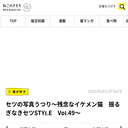
記事をさがす
TOP
猫豆知識
連載
猫マンガ
食べ物
猫が好き
2015/12/03
UP DATE
セツの写真うつり～残念なイケメン猫 揺る
ぎなきセツSTYLE Vol.49～