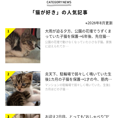
「猫が好き」の人気記事
※2026年8月更新
大雨が迫る夕方、公園の花壇でうずくま
ねこのきもちweb
っていた子猫を保護→6年後、先住猫
と“姉妹”のような関係に
公園の花壇で動けなくなっていた小さな子猫。家族
に迎えられてか …
炎天下、駐輪場で弱々しく鳴いていた生
後1カ月の子猫を保護→1才の今、筋肉質
でツンデレなコに成長
マンションの駐輪場で弱々しく鳴いていた、生後1
カ月ほどの子猫 …
お迎え2日目、とっても“おしゃべり”だ