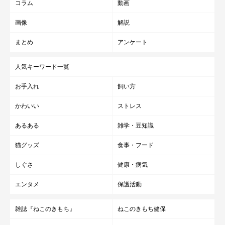
コラム
動画
画像
解説
まとめ
アンケート
人気キーワード一覧
お手入れ
飼い方
かわいい
ストレス
あるある
雑学・豆知識
猫グッズ
食事・フード
しぐさ
健康・病気
エンタメ
保護活動
雑誌『ねこのきもち』
ねこのきもち健保