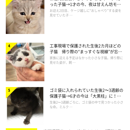
った子猫→1才の今、夜は甘えん坊モー
ドになるコに成長！
お迎え2日目、ケージ越しに“おしゃべり”する姿を
見せていた子 …
工事現場で保護された生後2カ月ほどの
子猫 帰り際の“まっすぐな視線”が忘れ
MinoさんのTwitterはこちら
られず、家族の一員に
家族に迎える予定はなかった小さな子猫。帰り際に
見せた姿が、飼 …
ゴミ袋に入れられていた生後2〜3週齢の
保護子猫→6才の今は「大黒柱」に！
美しい黒猫に成長した姿にグッとくる
生後2〜3週齢ごろに、ゴミ袋の中で見つかった小さ
な命。ミルク …