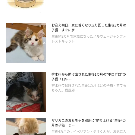
お迎え初日、家に着くなり走り回った生後3カ月の
子猫 すぐに家 …
生後約3カ月で家族になったノルウェージャンフォ
レストキャット …
排水枡から助け出された生後1カ月の“ボロボロ”の
子猫→11年 …
排水枡で保護された生後1カ月ほどの子猫・すてら
ちゃん。猫風邪 …
ザリガニのおもちゃを器用に“釣り上げる”生後4カ
月の子猫 ま …
生後4カ月のサイベリアン・テオくんが、お気に入