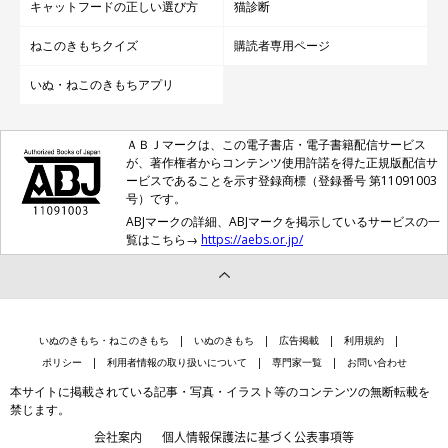
キャットフードの正しい選び方
猫診断
ねこのきもちクイズ
購読者専用ページ
いぬ・ねこのきもちアプリ
ＡＢＪマークは、この電子書店・電子書籍配信サービス
が、著作権者からコンテンツ使用許諾を得た正規版配信サ
ービスであることを示す登録商標（登録番号 第11091003
号）です。
ABJマークの詳細、ABJマークを掲示しているサービスの一
覧はこちら→
https://aebs.or.jp/
いぬのきもち・ねこのきもち
いぬのきもち
広告掲載
利用規約
ポリシー
利用者情報の取り扱いについて
専門家一覧
お問い合わせ
本サイトに掲載されている記事・写真・イラスト等のコンテンツの無断転載を
禁じます。
会社案内
個人情報保護法に基づく公表事項等