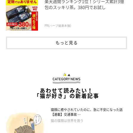
楽天週間ランキング1位！シリーズ累計3億
包のスッキリ茶。380円でお試し
PR(ハーブ健康本舗)
もっと見る
あわせて読みたい！
「猫が好き」の新着記事
寝顔に癒やされていたのに、急に不安になった話
【連載】交通事故 …
猫の寝顔は世界を救う