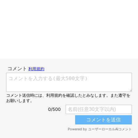
ねこのきもちweb
……酷い顔だな。
あれ、おかしい……。
なんでだろう？
セツ氏をカメラに収めている時だけは、「猫って可愛いを知り尽
くしたスペシャリスト」なんて考えが消え失せます。
「あ、わかるわかる。カメラの前でキメ顏作るのって難しいよ