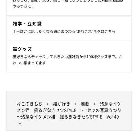
おもしろ、感動、驚き、癒し…猫たちのちょっとした瞬間の動画は
やみつきに！
雑学・豆知識
明日誰かに話したくなる猫にまつわる”あれこれ”ネタはこちら
猫グッズ
猫好きならチェックしておきたい猫雑貨から100均グッズまで。か
わいい集まってます
ねこのきもち
猫が好き
連載
残念なイケ
メン猫 揺るぎなきセツSTYLE
セツの写真うつり
～残念なイケメン猫 揺るぎなきセツSTYLE Vol.49
～