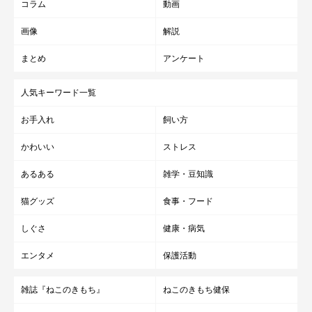
コラム
動画
画像
解説
まとめ
アンケート
人気キーワード一覧
お手入れ
飼い方
かわいい
ストレス
あるある
雑学・豆知識
猫グッズ
食事・フード
しぐさ
健康・病気
エンタメ
保護活動
雑誌『ねこのきもち』
ねこのきもち健保