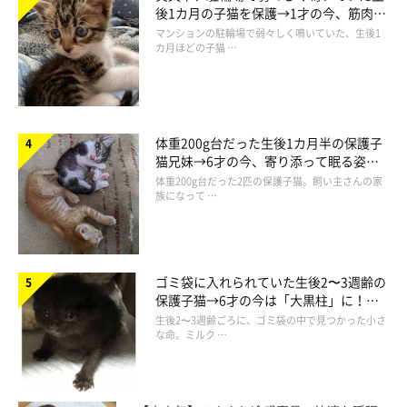
後1カ月の子猫を保護→1才の今、筋肉質
でツンデレなコに成長
マンションの駐輪場で弱々しく鳴いていた、生後1
カ月ほどの子猫 …
体重200g台だった生後1カ月半の保護子
猫兄妹→6才の今、寄り添って眠る姿に
ほっこり！
体重200g台だった2匹の保護子猫。飼い主さんの家
族になって …
MinoさんのTwitterはこちら
ゴミ袋に入れられていた生後2〜3週齢の
保護子猫→6才の今は「大黒柱」に！
美しい黒猫に成長した姿にグッとくる
生後2〜3週齢ごろに、ゴミ袋の中で見つかった小さ
な命。ミルク …