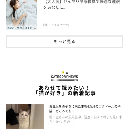
【大人気】ひんやり冷感寝具で快適な睡眠
をあなたに。
PR(アイリスプラザ)
もっと見る
あわせて読みたい！
「猫が好き」の新着記事
お風呂をのぞきに来た生後4カ月のラグドールの子
猫 どこへでも …
飼い主さんの長風呂中、浴室の前まで様子を見に来
た生後4カ月の …