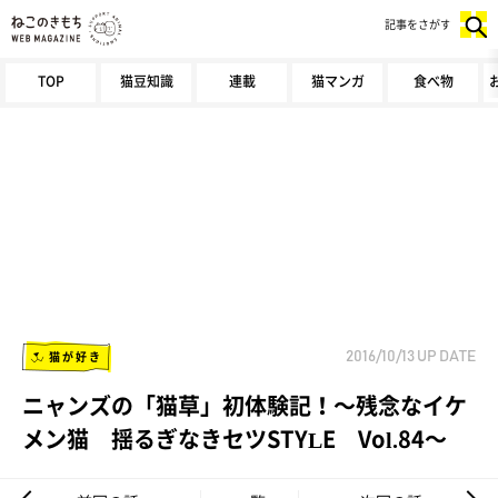
記事をさがす
TOP
猫豆知識
連載
猫マンガ
食べ物
猫が好き
2016/10/13
UP DATE
ニャンズの「猫草」初体験記！～残念なイケ
メン猫 揺るぎなきセツSTYLE Vol.84～