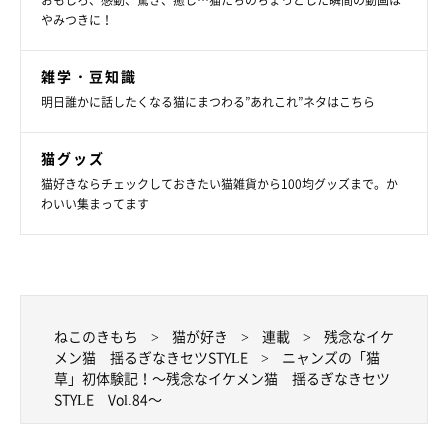
おもしろ、感動、驚き、癒し…猫たちのちょっとした瞬間の動画は
やみつきに！
雑学・豆知識
明日誰かに話したくなる猫にまつわる”あれこれ”ネタはこちら
猫グッズ
猫好きならチェックしておきたい猫雑貨から100均グッズまで。か
わいい集まってます
ねこのきもち
猫が好き
連載
残念なイケ
メン猫 揺るぎなきセツSTYLE
ニャンズの「猫
草」初体験記！～残念なイケメン猫 揺るぎなきセツ
STYLE Vol.84～