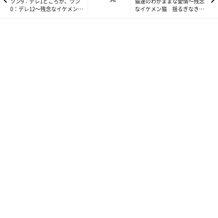
どうせ部屋の隅のオブジェになるに決まっています。
ツン9：デレ1どころか、ツン
猫達のわがままな愛情～残念
0：デレ12～残念なイケメン
なイケメン猫 揺るぎなきセ
猫 揺るぎなきセツSTYLE
ツSTYLE Vol.85～
Vol.83～
鼻で笑いながら差し出すと…
うおおおおおおおおおおおめっちゃ食ってるーーーー！！！？