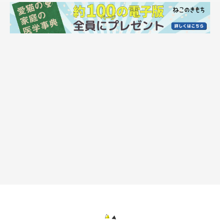
ええええ？？？本当に？なに、どうしちゃったの！？
一心不乱に草をちぎっては、最終的に奪い合いに発展して、猫草
の周囲では戦争が起こるほどに。
なんなん…猫草なんなんほんま…
猫が草を食べる様子を想像できないとおっしゃる貴方。私も先日
までそうでした。
しかし、私がその劇的瞬間を動画に収めましたので是非ご覧くだ
さい。
もう飼い始めて３年。なんでも知ったつもりになってまだまだ
色々わからないことが多いことを知った日でした。
このあと部屋中に猫が吐きまくって私が真っ白になるのはまた別
のお話。