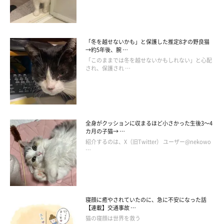
「冬を越せないかも」と保護した推定8才の野良猫
→約5年後、腕 …
「このままでは冬を越せないかもしれない」と心配
され、保護され …
全身がクッションに収まるほど小さかった生後3～4
カ月の子猫→ …
紹介するのは、X（旧Twitter） ユーザー@nekowo
…
寝顔に癒やされていたのに、急に不安になった話
【連載】交通事故 …
猫の寝顔は世界を救う