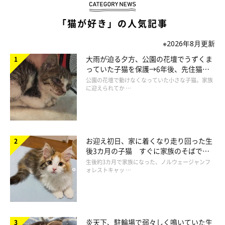
猫草が貪られる様子を捉えた映像がこちら
「猫が好き」の人気記事
pic.twitter.com/tPIKsPdhUZ
— mino (@mino_ris)
2016年10月6日
※2026年8月更新
大雨が迫る夕方、公園の花壇でうずくま
っていた子猫を保護→6年後、先住猫
と“姉妹”のような関係に
公園の花壇で動けなくなっていた小さな子猫。家族
に迎えられてか …
お迎え初日、家に着くなり走り回った生
後3カ月の子猫 すぐに家族のそばで落
ち着く姿に「迎えてよかった」
生後約3カ月で家族になった、ノルウェージャンフ
ォレストキャッ …
炎天下、駐輪場で弱々しく鳴いていた生