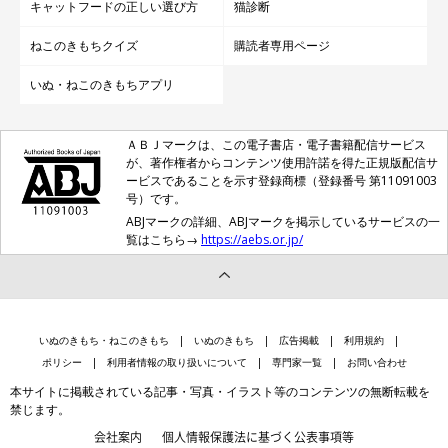
キャットフードの正しい選び方
猫診断
ねこのきもちクイズ
購読者専用ページ
いぬ・ねこのきもちアプリ
ＡＢＪマークは、この電子書店・電子書籍配信サービス
が、著作権者からコンテンツ使用許諾を得た正規版配信サ
ービスであることを示す登録商標（登録番号 第11091003
号）です。
ABJマークの詳細、ABJマークを掲示しているサービスの一
覧はこちら→
https://aebs.or.jp/
いぬのきもち・ねこのきもち
いぬのきもち
広告掲載
利用規約
ポリシー
利用者情報の取り扱いについて
専門家一覧
お問い合わせ
本サイトに掲載されている記事・写真・イラスト等のコンテンツの無断転載を
禁じます。
会社案内
個人情報保護法に基づく公表事項等