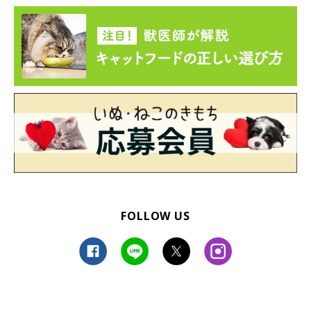
この箱は渡さないわ❗️❗️
#猫好きさんと繋がりたい
#cat
#猫のいる
生活
#猫のいる暮らし
pic.twitter.com/ip5rJTHVBh
— yopich (@yopich_)
June 8, 2023
関連記事:
細くて小さかった生後推定5カ月の保護子猫→家
猫9年目の現在、貫禄たっぷりな姿に成長！
生後推定5カ月で家族になった保護猫のふうたくん。細くて小さか
った子猫は、家猫9年目の現在、貫禄たっぷりな8才の猫に成長しま
した。甘えん坊な性格で、飼い主さんの猫へのイメージも変えたそ
うです。
FOLLOW US
関連記事:
「あとでオヤツはずめよ」絶妙な表情でカメラ
を見つめる猫、その理由にクスッとくる
Twitterユーザー@yopich_さんが、​​「『あとでオヤツはずめよ。』
の視線」との文言を添えて投稿したこちらの写真。愛猫のふうたく
んがカメラを真っ直ぐに見つめながら、何かを訴えているように見
えますが…
写真提供・取材協力／Twitter（
@yopich_
さん）