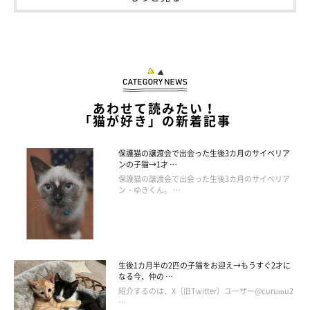
てられますね♡」
などのコメントが寄せられました。
さらには、海外の方からもたくさんのコメントが届いたといい、
飼い主さんは
「言葉が通じなくてもニャンコの行動で繋がれた気
がして嬉しかったですね」
と話しています。
あわせて読みたい！
「猫が好き」の新着記事
保護猫の譲渡会で出会った生後3カ月のサイベリア
ンの子猫→1才 …
保護猫の譲渡会で出会った生後3カ月のサイベリア
ン・ゆきくん。 …
生後1カ月半の2匹の子猫をお迎え→もうすぐ2才に
なる今、仲の …
紹介するのは、X（旧Twitter）ユーザー@curumu2
…