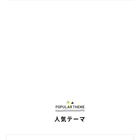
「たまらんっ！」
@yopich_
まめちゃんとふうたくんと暮らすまで、
「猫がこんなにも表情豊
かだとは、飼うまで知りませんでした」
と話す飼い主さん。
「猫＝ツンツンとした性格」をイメージしていたそうですが、ま
めちゃんとふうたくんは飼い主さんが寝転がればお腹に乗ってフ
ミフミしてきたり、なでてほしいときは「ニャーッ」と呼んで催
促したりと甘えん坊で、とても可愛らしいと話します。
人気テーマ