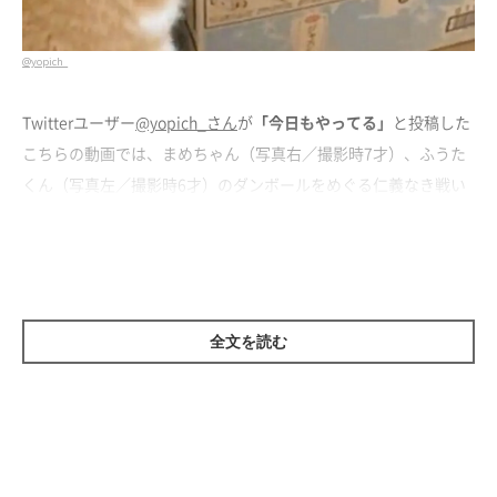
@yopich_
Twitterユーザー
@yopich_さん
が
「今日もやってる」
と投稿した
こちらの動画では、まめちゃん（写真右／撮影時7才）、ふうた
くん（写真左／撮影時6才）のダンボールをめぐる仁義なき戦い
が繰り広げられていました。
まめちゃんはダンボールが好きで、一方のふうたくんはそこまで
ダンボールに興味がないのだそう。ただ、入って遊んでいるまめ
ちゃんを羨ましく思ったのか、
「僕もダンボールに入りたい！」
全文を読む
というかのように戦いを挑みます。