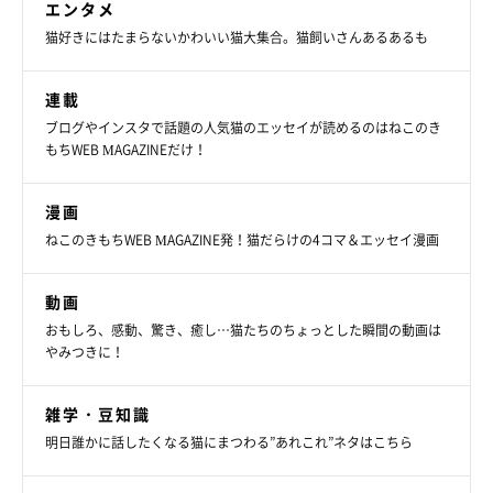
エンタメ
猫好きにはたまらないかわいい猫大集合。猫飼いさんあるあるも
連載
ブログやインスタで話題の人気猫のエッセイが読めるのはねこのき
もちWEB MAGAZINEだけ！
漫画
ねこのきもちWEB MAGAZINE発！猫だらけの4コマ＆エッセイ漫画
動画
@yopich_
おもしろ、感動、驚き、癒し…猫たちのちょっとした瞬間の動画は
やみつきに！
そんなまめちゃんとふうたくんについて、思わず笑ってしまう瞬
間や癒された瞬間があるといいます。
雑学・豆知識
明日誰かに話したくなる猫にまつわる”あれこれ”ネタはこちら
飼い主さん：
「普段は付かず離れずの距離感の2匹ですが、イタズラするとき