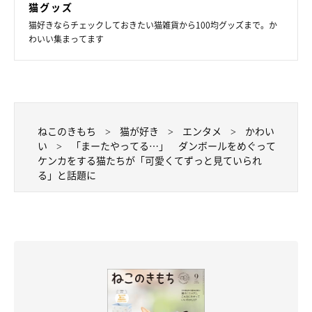
猫グッズ
は示し合わせたかのように一緒です（笑） 2匹が窓辺で揃って
猫好きならチェックしておきたい猫雑貨から100均グッズまで。か
気持ちよさそうに日向ぼっこをしている姿は、何回見ても癒され
わいい集まってます
ますね」
ねこのきもち
猫が好き
エンタメ
かわい
い
「まーたやってる…」 ダンボールをめぐって
ケンカをする猫たちが「可愛くてずっと見ていられ
る」と話題に