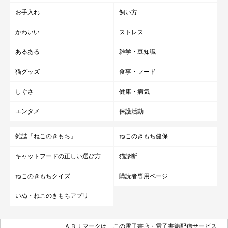
お手入れ
飼い方
かわいい
ストレス
あるある
雑学・豆知識
猫グッズ
食事・フード
しぐさ
健康・病気
エンタメ
保護活動
雑誌『ねこのきもち』
ねこのきもち健保
キャットフードの正しい選び方
猫診断
ねこのきもちクイズ
購読者専用ページ
いぬ・ねこのきもちアプリ
ＡＢＪマークは、この電子書店・電子書籍配信サービス