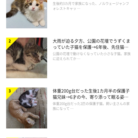
2匹にとっては恒例行事
ち着く姿に「迎えてよかった」
生後約3カ月で家族になった、ノルウェージャンフ
ォレストキャッ …
大雨が迫る夕方、公園の花壇でうずくま
っていた子猫を保護→6年後、先住猫
と“姉妹”のような関係に
公園の花壇で動けなくなっていた小さな子猫。家族
に迎えられてか …
体重200g台だった生後1カ月半の保護子
猫兄妹→6才の今、寄り添って眠る姿に
ほっこり！
体重200g台だった2匹の保護子猫。飼い主さんの家
族になって …