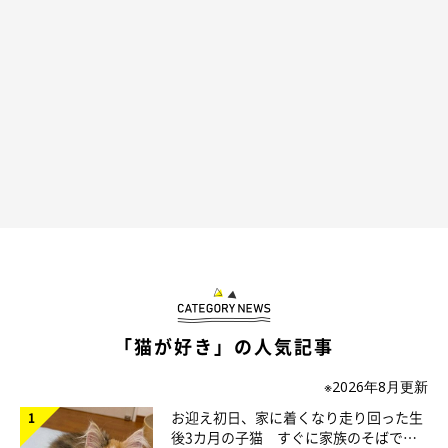
「これは私のだにゃー！」
@yopich_
まめちゃんも見事なクロスカウンターで応戦！ ダンボールをめ
ぐる戦いはまだまだ続きそうです（笑）
今日もやってる。
#猫好きさんと繋がりたい
#cat
#猫の
いる生活
#猫のいる暮らし
pic.twitter.com/MvfG8RwbCQ
— yopich (@yopich_)
June 14, 2023
「猫が好き」の人気記事
※2026年8月更新
お迎え初日、家に着くなり走り回った生
後3カ月の子猫 すぐに家族のそばで落