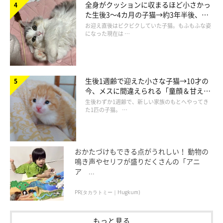
全身がクッションに収まるほど小さかっ
た生後3～4カ月の子猫→約3年半後、毛
並みが立派な「美しいもふもふ姫」に成
お迎え直後はビクビクしていた子猫。もふもふな姿
長！
になった現在は …
生後1週齢で迎えた小さな子猫→10才の
今、メスに間違えられる「童顔＆甘えん
坊ぶり」にほっこり！
生後わずか1週齢で、新しい家族のもとへやってき
た1匹の子猫。 …
@yopich_
飼い主さんに話を聞くと、こういったケンカは恒例行事になって
おかたづけもできる点がうれしい！ 動物の
いるようで
「まーたやってる…。我が家ではあるあるの光景」
だ
鳴き声やセリフが盛りだくさんの「アニ
といいます。
ア ...
PR(タカラトミー｜Hugkum)
そんなふたりの様子に、Twitterユーザーさんからは
「猫ってみ
んなダンボールが好きなんですね」「ふたりとも仲良くしておく
もっと見る
れ（泣）」「本人たちは必死なんでしょうが、可愛くてずっと見