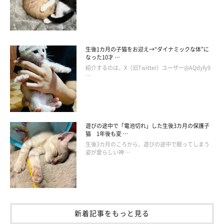
生後1カ月の子猫をお迎え→“ダイナミックな体”に
表情が豊かな2匹
なった10才 …
紹介するのは、X（旧Twitter）ユーザー@AQdyfy9
…
遊びの途中で「電池切れ」した生後3カ月の保護子
猫 1年後も変 …
生後3カ月のころから、遊びの途中で眠ってしまう
姿が愛らしい神 …
新着記事をもっと見る