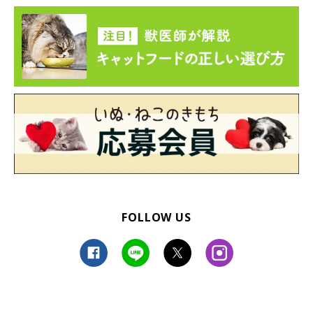
あげていたときの出来事でした。突然、廊下から「ピッピッ」とい
う音が聞こえたので目をやると、先住の愛猫・ろんさん（撮影時9
才）が体重計の上に乗った状態で飼い主さんをじっと見つめていた
関連記事:
のだそうです。撮影当時について、飼い主さんにお話を聞きまし
猫の足をツンツンしたら「賢くて可愛すぎる反
た。
応」に思わずキュン！
Twitterユーザー@bou128さんの愛猫・ろんさん（本名：くろあ
ん）。飼い主さんが、ろんさんの前足をツンツンと触ると…胸キュ
ンな反応を見せてくれたんです。ろんさんの素顔について、飼い主
さんにお話を伺いました。
写真提供・取材協力／
@bou128
さん／X（旧Twitter）
取材・文／雨宮カイ
※この記事は投稿者さまに取材し、了承の上制作したものです。
2026年6月時点の情報であり、現在と異なる場合があります。
FOLLOW US