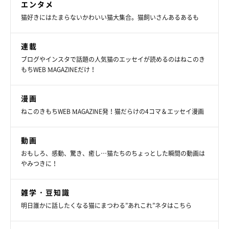
エンタメ
猫好きにはたまらないかわいい猫大集合。猫飼いさんあるあるも
連載
ブログやインスタで話題の人気猫のエッセイが読めるのはねこのき
もちWEB MAGAZINEだけ！
漫画
ねこのきもちWEB MAGAZINE発！猫だらけの4コマ＆エッセイ漫画
飼い主さんの父に甘えるまめさん、みたらしちゃん。
@bou128
動画
おもしろ、感動、驚き、癒し…猫たちのちょっとした瞬間の動画は
また、
「面倒見のいいところ」
も、まめさんならではの魅力。日
やみつきに！
常で見られるまめさんの姿に、飼い主さんは愛おしさを感じてい
るそうです。
雑学・豆知識
明日誰かに話したくなる猫にまつわる”あれこれ”ネタはこちら
飼い主さん：