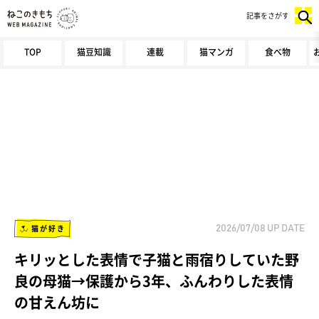
記事をさがす
TOP
猫豆知識
連載
猫マンガ
食べ物
猫が好き
2026/07/08
UP DATE
キリッとした表情で子猫と雨宿りしていた野
良の母猫→保護から3年、ふんわりした表情
の甘えん坊に