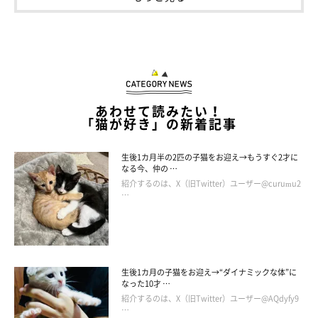
飼い主さん：
「一見、太ったようにも見えますが、意外なことに保護当時から
体重は微増したくらいなんです。
『毛質で見た目がこんなに変わ
るんだなあ』
と驚きました。
また、野良時代は見た目がキリッ！としていましたが、
保護した
あわせて読みたい！
「猫が好き」の新着記事
その日から表情がかなりふんわり
した感じに。行動もちょっとど
んくさくなりました（笑）」
生後1カ月半の2匹の子猫をお迎え→もうすぐ2才に
なる今、仲の …
紹介するのは、X（旧Twitter）ユーザー@curumu2
…
生後1カ月の子猫をお迎え→“ダイナミックな体”に
なった10才 …
紹介するのは、X（旧Twitter）ユーザー@AQdyfy9
…