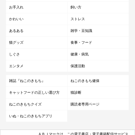
お手入れ
飼い方
かわいい
ストレス
あるある
雑学・豆知識
猫グッズ
食事・フード
しぐさ
健康・病気
エンタメ
保護活動
雑誌『ねこのきもち』
ねこのきもち健保
キャットフードの正しい選び方
猫診断
ねこのきもちクイズ
購読者専用ページ
いぬ・ねこのきもちアプリ
ＡＢＪマークは、この電子書店・電子書籍配信サービス