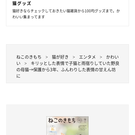
「保護したときは、子猫・みたらしの世話をしっかり焼いている
猫グッズ
うえ、結構自立しているような性格だったので『しっかりした母
猫好きならチェックしておきたい猫雑貨から100均グッズまで。か
わいい集まってます
親っぽいコだな』と思っていたのですが、一緒に暮らすうちにだ
んだん甘えてくれるようになりました。
“かまってほしい”とアピールしたりするようにもなり、
性格が逆
に幼くなったように感じ
ます。今でもみたらしの世話をせっせと
ねこのきもち
猫が好き
エンタメ
かわい
焼いているところも愛しいですが、幼くなった一面もかわいくて
い
キリッとした表情で子猫と雨宿りしていた野良
仕方ありません」
の母猫→保護から3年、ふんわりした表情の甘えん坊
に