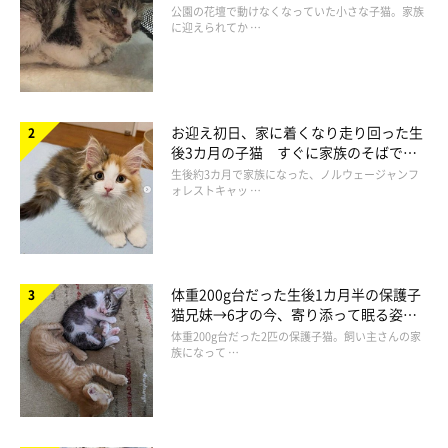
と“姉妹”のような関係に
公園の花壇で動けなくなっていた小さな子猫。家族
に迎えられてか …
お迎え初日、家に着くなり走り回った生
後3カ月の子猫 すぐに家族のそばで落
ち着く姿に「迎えてよかった」
生後約3カ月で家族になった、ノルウェージャンフ
ォレストキャッ …
5才のころに撮影したまめさん。「お腹を毛づくろいしていて、ちょっと休
憩していたところ」を収めた一枚。
@bou128
体重200g台だった生後1カ月半の保護子
猫兄妹→6才の今、寄り添って眠る姿に
保護から3年が経ったまめさん。今ではお腹を触ってもリラック
ほっこり！
体重200g台だった2匹の保護子猫。飼い主さんの家
族になって …
スしたまま受け入れてくれるようになり、“猫パンチ”のときも爪
をまったく出さなくなったそうです。