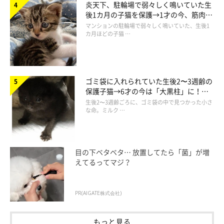
炎天下、駐輪場で弱々しく鳴いていた生
後1カ月の子猫を保護→1才の今、筋肉質
でツンデレなコに成長
マンションの駐輪場で弱々しく鳴いていた、生後1
カ月ほどの子猫 …
ゴミ袋に入れられていた生後2〜3週齢の
保護子猫→6才の今は「大黒柱」に！
美しい黒猫に成長した姿にグッとくる
生後2〜3週齢ごろに、ゴミ袋の中で見つかった小さ
な命。ミルク …
ふわふわなまめさん。
@bou128
目の下ベタベタ… 放置してたら「菌」が増
えてるってマジ？
見た目にも大きな変化がありました。保護当時は体調が悪かった
そうですが、手厚くケアされた結果、体調が回復。
毛並みもかな
PR(AIGATE株式会社)
りふわふわになった
といいます。
もっと見る