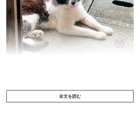
（写真前から）野良猫時代のまめさん、みたらしちゃん。
@bou128
紹介するのは、X（旧Twitter）ユーザー
@bou128
さんの愛猫・
全文を読む
まめさん（撮影時、推定3才／写真前）。まめさんは、飼い主さ
んの実家の周りで暮らしていた野良猫でした。
こちらは野良猫時代、中庭の屋根があるところで、子猫・みたら
しちゃん（撮影時、生後推定1カ月／写真奥）と雨宿りをしてい