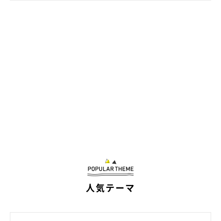
飼い主さんに甘えるまめさん。
@bou128
マイペースでのんびりな雰囲気に、“まめさんらしさ”を感じてい
る飼い主さん。動いているまめさんにオノマトペをつけるな
ら、
“もちもち”や“ポテポテ”
といった感じなのだそう。
人気テーマ