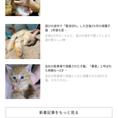
遊びの途中で「電池切れ」した生後3カ月の保護子
猫 1年後も変 …
生後3カ月のころから、遊びの途中で眠ってしまう
姿が愛らしい神 …
マイペースでのんびり、面倒見のいいところ
が“まめさんらしさ”
会社の駐車場で保護された子猫、「暴君」と呼ばれ
た時期も→2才 …
会社の駐車場で母猫とともに保護された6匹の子
猫。そのうちの1 …
新着記事をもっと見る