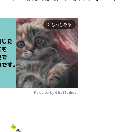
もっとみる
arrow_forward_ios
Powered by 
GliaStudios
M
u
t