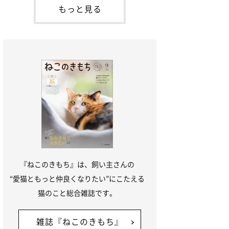
本名：ドミトリー・ドンスコイ）。ドンち
もっと見る
ゃんは、保護猫でした。ドンちゃんが見つ
かったのは、飼い主さんの姉の勤め先の敷
地内でした。ゴミ袋に入れられている
『ねこのきもち』は、飼い主さんの
“愛猫ともっと仲良くなりたい”にこたえる
猫のこと総合雑誌です。
雑誌『ねこのきもち』