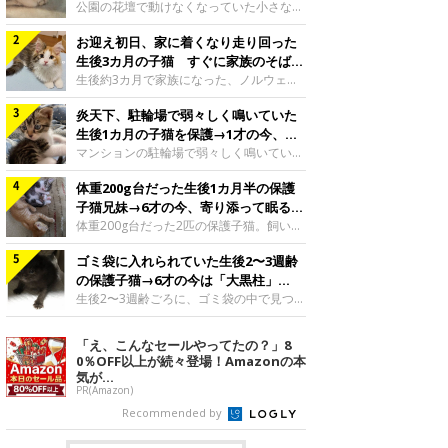
と“姉妹”のような関係に
公園の花壇で動けなくなっていた小さな子
猫。家族に迎えられてから6年、先住猫と
お迎え初日、家に着くなり走り回った
の間には深い絆が育まれていました。保護
当時のティダちゃん。
生後3カ月の子猫 すぐに家族のそばで
@muumuu62197189紹介するのは、
落ち着く姿に「迎えてよかった」
生後約3カ月で家族になった、ノルウェー
X（旧Twitter）ユーザー
ジャンフォレストキャットの子猫。お迎え
@muumuu62197189さんの愛猫・ティダ
炎天下、駐輪場で弱々しく鳴いていた
翌日には、すでに家でくつろぐ様子を見せ
ちゃん（取材時6才）の成長記録です。こ
ていました。お迎え翌日、ベッドでうとう
生後1カ月の子猫を保護→1才の今、筋
ちらは、生後3カ月ごろのティダちゃん。
とするむうちゃんお迎え翌日のむうちゃ
肉質でツンデレなコに成長
マンションの駐輪場で弱々しく鳴いてい
飼い主さんが出会ったのは、夜から大雨に
ん。@umimugi0304紹介するのは、
た、生後1カ月ほどの子猫。家族に迎えら
なると予報されていた日の夕方でした。花
Instagramユーザー@umimugi0304さんの
体重200g台だった生後1カ月半の保護
れてから1年、体も行動も大きく成長しま
壇で動けずにいた子猫保護したばかりのテ
愛猫・むうちゃん（撮影時、生後約3カ月
した。炎天下の駐輪場で鳴いていた小さな
子猫兄妹→6才の今、寄り添って眠る姿
ィダちゃん。@muumuu62197189飼い主
／ノルウェージャンフォレストキャッ
子猫保護当時のモモちゃん。@Kingponzu
にほっこり！
体重200g台だった2匹の保護子猫。飼い主
さんは、公園の
ト）。こちらは、お迎え翌日に撮影された
紹介するのは、X（旧Twitter）ユーザー
さんの家族になってから6年、ともに成長
一枚。ゴハンをお腹いっぱい食べたむうち
@Kingponzuさんの愛猫・モモちゃん（取
ゴミ袋に入れられていた生後2〜3週齢
するなかで、2匹の関係にも少しずつ変化
ゃんは眠くなり、飼い主さん夫婦のベッド
材時1才）の成長記録です。こちらは、モ
が見られました。家族になったばかりの小
の保護子猫→6才の今は「大黒柱」
でうとうとし始めたのだとか。飼い主さ
モちゃんが生後1カ月ごろに撮影された一
さな兄妹猫（写真上から）妹猫・てんちゃ
に！ 美しい黒猫に成長した姿にグッ
生後2〜3週齢ごろに、ゴミ袋の中で見つか
枚。飼い主さんの自宅マンションの駐輪場
ん、兄猫・ラムくん。@ten_ramu紹介す
った小さな命。ミルクから育てられたその
とくる
で鳴いていたところを保護された当時の姿
るのは、X（旧Twitter）ユーザー
子猫は今、家族に欠かせない存在へと成長
「え、こんなセールやってたの？」8
です。子猫時代のモモちゃん。
@ten_ramuさんの愛猫・ラムくんとてん
しました。ゴミ袋の中で見つかった、ミニ
0％OFF以上が続々登場！Amazonの本
@Kingponzuその日は気温が35℃を
ちゃん（ともに取材時6才）の成長記録で
モグラのような子猫よちよち歩きをしてい
気が...
す。この写真は、お迎えして間もない生後
たころの、生後2〜3週齢ごろのドンちゃ
PR(Amazon)
1カ月半ごろの2匹。当時、ラムくんは260
ん。@doddou_1今回紹介するのは、
Recommended by
グラム、てんちゃんは209グラムと、どち
X（旧Twitter）ユーザー@doddou_1さん
らもとても小さな体でした。2匹
の愛猫・ドンちゃん（取材時、推定6才／