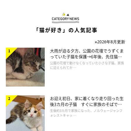
「猫が好き」の人気記事
※2026年8月更新
大雨が迫る夕方、公園の花壇でうずくま
っていた子猫を保護→6年後、先住猫
と“姉妹”のような関係に
公園の花壇で動けなくなっていた小さな子猫。家族
に迎えられてか …
お迎え初日、家に着くなり走り回った生
後3カ月の子猫 すぐに家族のそばで落
ち着く姿に「迎えてよかった」
生後約3カ月で家族になった、ノルウェージャンフ
ォレストキャッ …