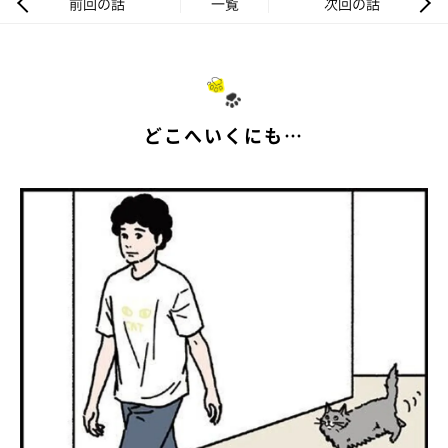
前回の話
一覧
次回の話
どこへいくにも…