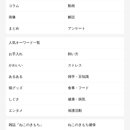
コラム
動画
画像
解説
まとめ
アンケート
人気キーワード一覧
お手入れ
飼い方
かわいい
ストレス
あるある
雑学・豆知識
猫グッズ
食事・フード
しぐさ
健康・病気
エンタメ
保護活動
雑誌『ねこのきもち』
ねこのきもち健保