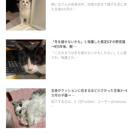
飼い主さんの長風呂中、浴室の前まで様子を見に来
た生後4カ月の …
「冬を越せないかも」と保護した推定8才の野良猫
→約5年後、腕 …
「このままでは冬を越せないかもしれない」と心配
され、保護され …
全身がクッションに収まるほど小さかった生後3～4
カ月の子猫→ …
紹介するのは、X（旧Twitter） ユーザー@nekowo
…