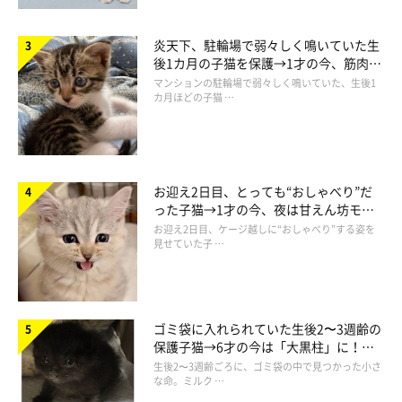
炎天下、駐輪場で弱々しく鳴いていた生
後1カ月の子猫を保護→1才の今、筋肉質
でツンデレなコに成長
マンションの駐輪場で弱々しく鳴いていた、生後1
カ月ほどの子猫 …
お迎え2日目、とっても“おしゃべり”だ
った子猫→1才の今、夜は甘えん坊モー
ドになるコに成長！
お迎え2日目、ケージ越しに“おしゃべり”する姿を
見せていた子 …
ゴミ袋に入れられていた生後2〜3週齢の
保護子猫→6才の今は「大黒柱」に！
美しい黒猫に成長した姿にグッとくる
生後2〜3週齢ごろに、ゴミ袋の中で見つかった小さ
な命。ミルク …