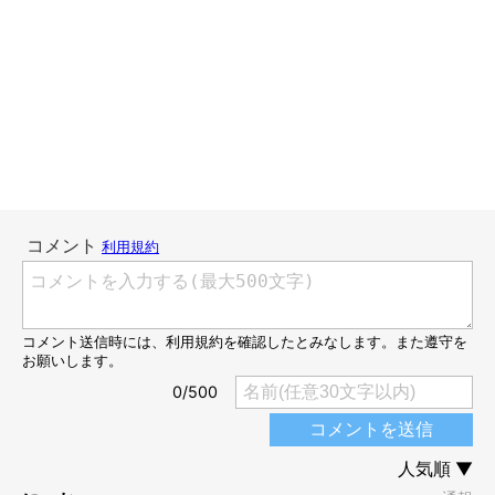
家の中で歩き回っていると、猫について来れらることありますよ
ね。あれってすごい嬉しいじゃないですか。
私のこと好きなんだな〜みたいな。
目をキラキラさせてミャーミャー話しかけてきて。
「こっちだよ〜」なんて小走りしたりなんかして。
でも、ふと振り返るともういないんですよね。
昼間から狭い部屋で笑いながら小走りしている大人が1人。急に
寂しくなります。