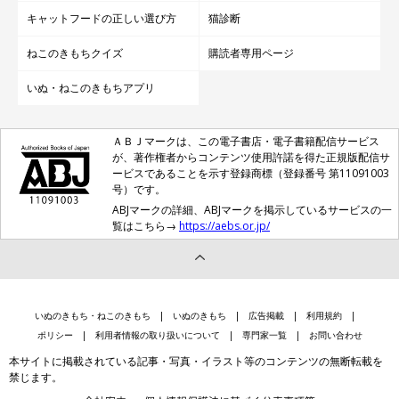
キャットフードの正しい選び方
猫診断
ねこのきもちクイズ
購読者専用ページ
いぬ・ねこのきもちアプリ
ＡＢＪマークは、この電子書店・電子書籍配信サービス
が、著作権者からコンテンツ使用許諾を得た正規版配信サ
ービスであることを示す登録商標（登録番号 第11091003
号）です。
ABJマークの詳細、ABJマークを掲示しているサービスの一
覧はこちら→
https://aebs.or.jp/
いぬのきもち・ねこのきもち
いぬのきもち
広告掲載
利用規約
ポリシー
利用者情報の取り扱いについて
専門家一覧
お問い合わせ
本サイトに掲載されている記事・写真・イラスト等のコンテンツの無断転載を
禁じます。