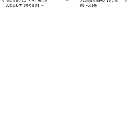
猫の甘え方は、ときに赤ちゃ
人は非障害物扱い【男の猫
んを思わす【男の猫道】
道】vol.146
vol.144