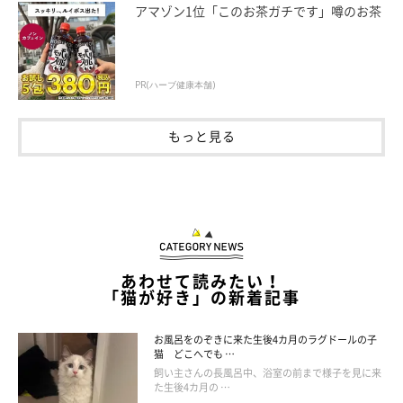
アマゾン1位「このお茶ガチです」噂のお茶
床に寝転ぶルナちゃん
@luv_ririmoon
飼い主さんによると、ルナちゃんは先輩猫に甘えて一緒に寝るそ
PR(ハーブ健康本舗)
うです。子猫の頃は先輩猫を“ふみふみちゅぱちゅぱ”していたと
いいます。
もっと見る
飼い主さん：
「よく遊びよく食べるコで、掃除機や掃除用具によく喧嘩を売り
ます。私が呼んでも来ませんが、パパが呼ぶと来る“パパっ子”で
す」
あわせて読みたい！
「猫が好き」の新着記事
お風呂をのぞきに来た生後4カ月のラグドールの子
猫 どこへでも …
飼い主さんの長風呂中、浴室の前まで様子を見に来
た生後4カ月の …