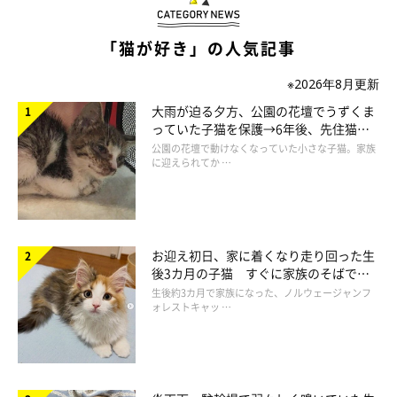
「猫が好き」の人気記事
※2026年8月更新
大雨が迫る夕方、公園の花壇でうずくま
っていた子猫を保護→6年後、先住猫
と“姉妹”のような関係に
公園の花壇で動けなくなっていた小さな子猫。家族
に迎えられてか …
お迎え初日、家に着くなり走り回った生
ルナちゃんとララちゃんってどんなコたち？
後3カ月の子猫 すぐに家族のそばで落
ち着く姿に「迎えてよかった」
生後約3カ月で家族になった、ノルウェージャンフ
ォレストキャッ …