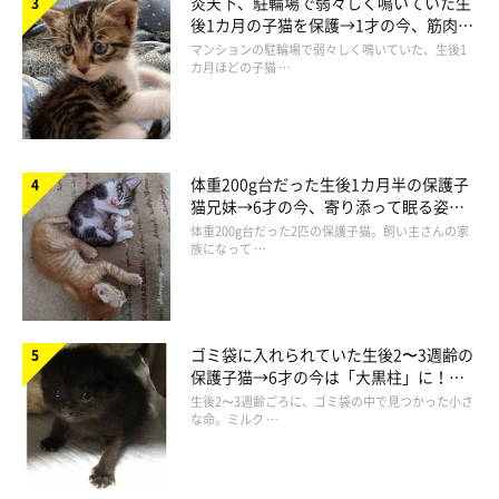
炎天下、駐輪場で弱々しく鳴いていた生
後1カ月の子猫を保護→1才の今、筋肉質
でツンデレなコに成長
マンションの駐輪場で弱々しく鳴いていた、生後1
カ月ほどの子猫 …
体重200g台だった生後1カ月半の保護子
猫兄妹→6才の今、寄り添って眠る姿に
ほっこり！
体重200g台だった2匹の保護子猫。飼い主さんの家
族になって …
ゴミ袋に入れられていた生後2〜3週齢の
保護子猫→6才の今は「大黒柱」に！
美しい黒猫に成長した姿にグッとくる
生後2〜3週齢ごろに、ゴミ袋の中で見つかった小さ
な命。ミルク …