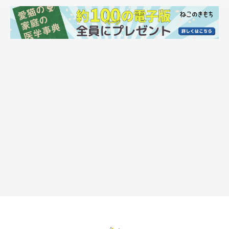
真は「おうち記念日」に撮った一枚とのことですが、1枚目の写
真では弱々しい様子だった2匹が元気に大きく成長しています
ね。
飼い主さん：
「初めての乳飲み子で、初めはうまくミルクを飲ませられず苦労
しました。仕事もある中、数時間おきのミルクと排泄の世話はと
ても大変でした。無事に育ってくれるか心配の毎日。1年経って
大きく成長してくれてとても感慨深いです。
特にルナは顔と体の色がとても変わりました。体は2匹とも大き
くなりましたが、甘えるときは”ゴロゴロふみふみ赤ちゃん”のま
まです」