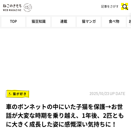
記事をさがす
TOP
猫豆知識
連載
猫マンガ
食べ物
猫が好き
2025/10/23
UP DATE
車のボンネットの中にいた子猫を保護→お世
話が大変な時期を乗り越え、1年後、2匹とも
に大きく成長した姿に感慨深い気持ちに！