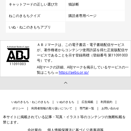
キャットフードの正しい選び方
猫診断
ねこのきもちクイズ
購読者専用ページ
いぬ・ねこのきもちアプリ
ＡＢＪマークは、この電子書店・電子書籍配信サービス
が、著作権者からコンテンツ使用許諾を得た正規版配信サ
ービスであることを示す登録商標（登録番号 第11091003
号）です。
ABJマークの詳細、ABJマークを掲示しているサービスの一
覧はこちら→
https://aebs.or.jp/
いぬのきもち・ねこのきもち
いぬのきもち
広告掲載
利用規約
ポリシー
利用者情報の取り扱いについて
専門家一覧
お問い合わせ
本サイトに掲載されている記事・写真・イラスト等のコンテンツの無断転載を
禁じます。
会社案内
個人情報保護法に基づく公表事項等