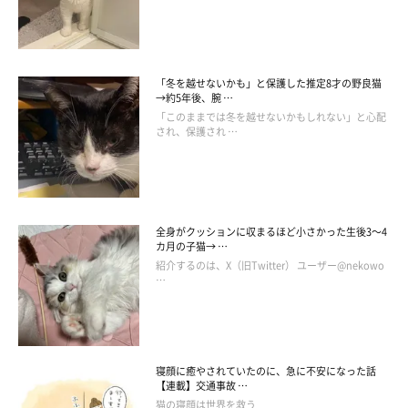
「冬を越せないかも」と保護した推定8才の野良猫
→約5年後、腕 …
「このままでは冬を越せないかもしれない」と心配
され、保護され …
全身がクッションに収まるほど小さかった生後3～4
カ月の子猫→ …
紹介するのは、X（旧Twitter） ユーザー@nekowo
…
飼い主さんを見つめるララちゃん
寝顔に癒やされていたのに、急に不安になった話
@luv_ririmoon
【連載】交通事故 …
猫の寝顔は世界を救う