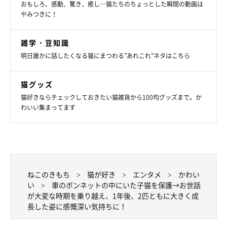
おもしろ、感動、驚き、癒し…猫たちのちょっとした瞬間の動画は
写真提供・取材協力／
@luv_ririmoon
さん／X（旧Twitter）
やみつきに！
取材・文／COCO
※この記事は投稿者さまに取材し、了承の上制作したものです。
雑学・豆知識
2025年10月時点の情報であり、現在と異なる場合があります。
明日誰かに話したくなる猫にまつわる”あれこれ”ネタはこちら
※文中の表現は、飼い主さんご自身の表現に沿っています。
猫グッズ
猫好きならチェックしておきたい猫雑貨から100均グッズまで。か
わいい集まってます
ねこのきもち
猫が好き
エンタメ
かわい
い
車のボンネットの中にいた子猫を保護→お世話
が大変な時期を乗り越え、1年後、2匹ともに大きく成
長した姿に感慨深い気持ちに！