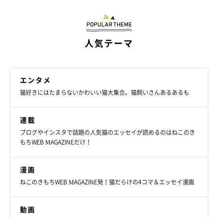
人気テーマ
飼い主さんに抱っこされるルナちゃんとララちゃん
エンタメ
@luv_ririmoon
猫好きにはたまらないかわいい猫大集合。猫飼いさんあるあるも
飼い主さんは、ルナちゃんとララちゃんを
「いつまで経っても可
連載
愛い可愛い子ども」
のような存在だといいます。そんな飼い主さ
ブログやインスタで話題の人気猫のエッセイが読めるのはねこのき
んに、2匹への現在の思いを最後に伺いました。
もちWEB MAGAZINEだけ！
飼い主さん：
漫画
「
健康で楽しく毎日過ごしてもらいたいです。
ときには笑わせて
ねこのきもちWEB MAGAZINE発！猫だらけの4コマ＆エッセイ漫画
もらったり癒されたり幸せをもらっているので、ルナとララにも
幸せを感じてもらえるよう過ごしていきたいです」
動画