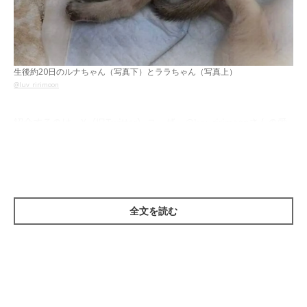
生後約20日のルナちゃん（写真下）とララちゃん（写真上）
@luv_ririmoon
紹介するのは、X（旧Twitter）ユーザー
@luv_ririmoon
さんの愛
猫・ルナちゃんとララちゃん（ともに取材時1才）。
こちらは、飼い主さんに保護された日に“ミルク待ち”をしてい
る、生後約20日のルナちゃんとララちゃんを撮影した一枚。体を
全文を読む
寄せあっている姿が愛らしいですね。
飼い主さんに、2匹をお迎えするまでの経緯を伺いました。
飼い主さん：