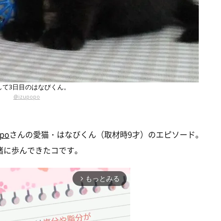
して3日目のはなびくん。
@izupopo
po
さんの愛猫・はなびくん（取材時9才）のエピソード。
緒に歩んできたコです。
もっとみる
arrow_forward_ios