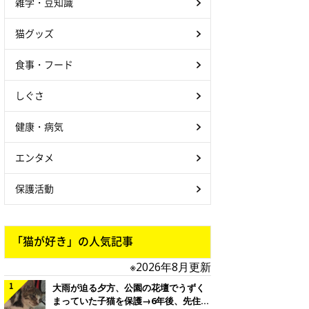
雑学・豆知識
猫グッズ
食事・フード
しぐさ
健康・病気
エンタメ
保護活動
「猫が好き」の人気記事
※2026年8月更新
大雨が迫る夕方、公園の花壇でうずく
まっていた子猫を保護→6年後、先住猫