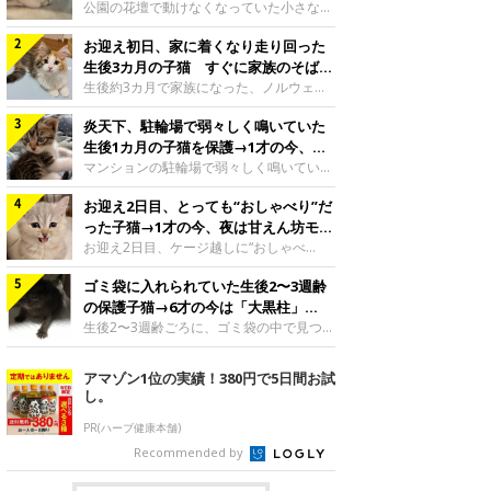
と“姉妹”のような関係に
公園の花壇で動けなくなっていた小さな子
猫。家族に迎えられてから6年、先住猫と
お迎え初日、家に着くなり走り回った
の間には深い絆が育まれていました。保護
当時のティダちゃん。
生後3カ月の子猫 すぐに家族のそばで
@muumuu62197189紹介するのは、
落ち着く姿に「迎えてよかった」
生後約3カ月で家族になった、ノルウェー
X（旧Twitter）ユーザー
ジャンフォレストキャットの子猫。お迎え
@muumuu62197189さんの愛猫・ティダ
炎天下、駐輪場で弱々しく鳴いていた
翌日には、すでに家でくつろぐ様子を見せ
ちゃん（取材時6才）の成長記録です。こ
ていました。お迎え翌日、ベッドでうとう
生後1カ月の子猫を保護→1才の今、筋
ちらは、生後3カ月ごろのティダちゃん。
とするむうちゃんお迎え翌日のむうちゃ
肉質でツンデレなコに成長
マンションの駐輪場で弱々しく鳴いてい
飼い主さんが出会ったのは、夜から大雨に
ん。@umimugi0304紹介するのは、
た、生後1カ月ほどの子猫。家族に迎えら
なると予報されていた日の夕方でした。花
Instagramユーザー@umimugi0304さんの
お迎え2日目、とっても“おしゃべり”だ
れてから1年、体も行動も大きく成長しま
壇で動けずにいた子猫保護したばかりのテ
愛猫・むうちゃん（撮影時、生後約3カ月
した。炎天下の駐輪場で鳴いていた小さな
った子猫→1才の今、夜は甘えん坊モー
ィダちゃん。@muumuu62197189飼い主
／ノルウェージャンフォレストキャッ
子猫保護当時のモモちゃん。@Kingponzu
ドになるコに成長！
お迎え2日目、ケージ越しに“おしゃべ
さんは、公園の
ト）。こちらは、お迎え翌日に撮影された
紹介するのは、X（旧Twitter）ユーザー
り”する姿を見せていた子猫。1才になった
一枚。ゴハンをお腹いっぱい食べたむうち
@Kingponzuさんの愛猫・モモちゃん（取
ゴミ袋に入れられていた生後2〜3週齢
今も見せる愛らしい姿にキュンとします。
ゃんは眠くなり、飼い主さん夫婦のベッド
材時1才）の成長記録です。こちらは、モ
お迎え2日目、ケージ越しに何かを伝える
の保護子猫→6才の今は「大黒柱」
でうとうとし始めたのだとか。飼い主さ
モちゃんが生後1カ月ごろに撮影された一
ももちゃん“おしゃべり”なももちゃん。
に！ 美しい黒猫に成長した姿にグッ
生後2〜3週齢ごろに、ゴミ袋の中で見つか
枚。飼い主さんの自宅マンションの駐輪場
@poocoonyan紹介するのは、Instagram
った小さな命。ミルクから育てられたその
とくる
で鳴いていたところを保護された当時の姿
ユーザー@poocoonyanさんの愛猫・もも
子猫は今、家族に欠かせない存在へと成長
アマゾン1位の実績！380円で5日間お試
です。子猫時代のモモちゃん。
ちゃん（取材時1才／マンチカン）です。
しました。ゴミ袋の中で見つかった、ミニ
し。
@Kingponzuその日は気温が35℃を
こちらの動画は、ももちゃんが生後2カ月
モグラのような子猫よちよち歩きをしてい
を過ぎたころ、お迎え2日目に撮影された
たころの、生後2〜3週齢ごろのドンちゃ
PR(ハーブ健康本舗)
もの。新しい環境にゆっくり慣れてもらう
ん。@doddou_1今回紹介するのは、
Recommended by
ため、当時はケージの中で過ごしていまし
X（旧Twitter）ユーザー@doddou_1さん
た。鳴いてアピールするももち
の愛猫・ドンちゃん（取材時、推定6才／