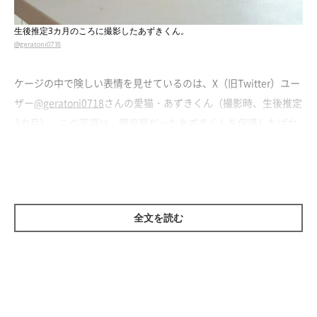
生後推定3カ月のころに撮影したあずきくん。
@geratoni0718
ケージの中で険しい表情を見せているのは、X（旧Twitter）ユー
ザー
@geratoni0718
さんの愛猫・あずきくん（撮影時、生後推定
3カ月）。この写真は、野良猫だったあずきくんを保護したばか
りのころに撮影したものだそう。
慣れるまでケージで過ごしていたあずきくん。外の世界から家の
中へと環境が大きく変わったうえに、先住猫4匹ともまだ打ち解
全文を読む
けていなかったため、周囲を警戒していたといいます。
飼い主さんは当時を振り返り、
「少しでも早く家や先住猫たちに
慣れて、安心して暮らせるようになってほしいと願っていまし
た」
と話します。