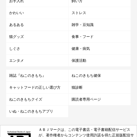
お手入れ
飼い方
かわいい
ストレス
あるある
雑学・豆知識
猫グッズ
食事・フード
しぐさ
健康・病気
エンタメ
保護活動
雑誌『ねこのきもち』
ねこのきもち健保
キャットフードの正しい選び方
猫診断
ねこのきもちクイズ
購読者専用ページ
いぬ・ねこのきもちアプリ
ＡＢＪマークは、この電子書店・電子書籍配信サービス
が、著作権者からコンテンツ使用許諾を得た正規版配信サ