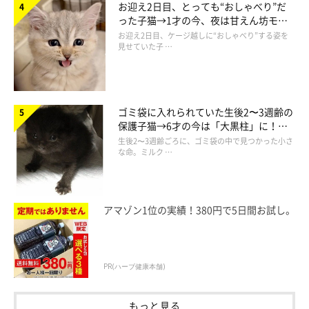
お迎え2日目、とっても“おしゃべり”だ
った子猫→1才の今、夜は甘えん坊モー
ドになるコに成長！
お迎え2日目、ケージ越しに“おしゃべり”する姿を
見せていた子 …
お迎え当時のあずきくん。
ゴミ袋に入れられていた生後2〜3週齢の
@geratoni0718
保護子猫→6才の今は「大黒柱」に！
美しい黒猫に成長した姿にグッとくる
生後2〜3週齢ごろに、ゴミ袋の中で見つかった小さ
あずきくんと出会ったのは、2022年の夏。近所に野良の子猫の
な命。ミルク …
あずきくんと母猫が現れたのだそう。この地域は野良猫が多く、
保護ボランティアによるTNR活動が行われることになったといい
アマゾン1位の実績！380円で5日間お試し。
ます。
母猫は手術対象でしたが、あずきくんはまだ幼く、対象外に。離
PR(ハーブ健康本舗)
乳後に母猫と離れ離れになってしまうことを心配した飼い主さん
でしたが、近隣の住民が里親を申し出てくれたため、ひとまず保
もっと見る
護することにしたそうです。