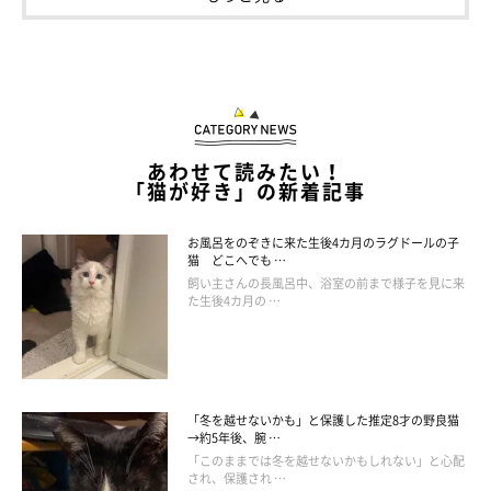
あわせて読みたい！
「猫が好き」の新着記事
お風呂をのぞきに来た生後4カ月のラグドールの子
猫 どこへでも …
飼い主さんの長風呂中、浴室の前まで様子を見に来
た生後4カ月の …
「冬を越せないかも」と保護した推定8才の野良猫
→約5年後、腕 …
「このままでは冬を越せないかもしれない」と心配
され、保護され …