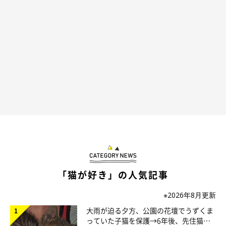
飼い主さんは成長したあずきくんについて、次のように話してい
ます。
飼い主さん：
「あずきはオスの先住猫たちを“兄”のように慕って甘えることが
多いので、おとなになった今も
“我が家の愛すべき末っ子”
という
感じです」
「猫が好き」の人気記事
※2026年8月更新
大雨が迫る夕方、公園の花壇でうずくま
っていた子猫を保護→6年後、先住猫