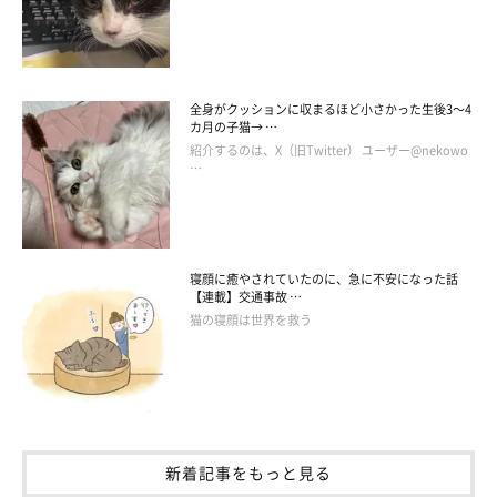
全身がクッションに収まるほど小さかった生後3～4
《写真左から》あずきくん、先住猫・ミィちゃん（オス）。先住猫たちと打
カ月の子猫→ …
ち解けたころの微笑ましい一枚。
紹介するのは、X（旧Twitter） ユーザー@nekowo
@geratoni0718
…
しかし、その後の状況が変わり、その方への譲渡は難しくなって
しまいました。
寝顔に癒やされていたのに、急に不安になった話
【連載】交通事故 …
飼い主さんの家にはすでに4匹の先住猫がいたため迷いもあった
猫の寝顔は世界を救う
ものの、最終的にはあずきくんを「5匹目の家族」として受け入
れる決意をしたといいます。
新着記事をもっと見る