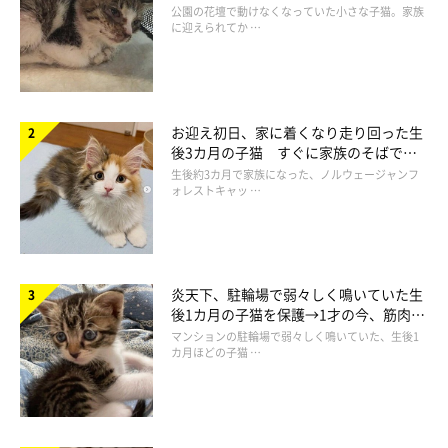
と“姉妹”のような関係に
公園の花壇で動けなくなっていた小さな子猫。家族
に迎えられてか …
お迎え初日、家に着くなり走り回った生
後3カ月の子猫 すぐに家族のそばで落
野良の子猫・あずきくんとの出会い
ち着く姿に「迎えてよかった」
生後約3カ月で家族になった、ノルウェージャンフ
ォレストキャッ …
炎天下、駐輪場で弱々しく鳴いていた生
後1カ月の子猫を保護→1才の今、筋肉質
でツンデレなコに成長
マンションの駐輪場で弱々しく鳴いていた、生後1
カ月ほどの子猫 …