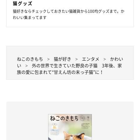
猫グッズ
猫好きならチェックしておきたい猫雑貨から100均グッズまで。か
あずきくんを保護して3年——あずきくんは警戒心が強く、人が
わいい集まってます
なでようとすると逃げてしまうことも多いようですが、気が向く
と自ら頭突きをして甘えてくれるそう。
仰向けになってお腹をなでさせてくれることもあるといい、
「そ
の気まぐれなギャップが猫らしくて魅力です」
と飼い主さんは話
ねこのきもち
猫が好き
エンタメ
かわい
します。
い
外の世界で生きていた野良の子猫 3年後、家
族の愛に包まれて“甘えん坊の末っ子猫”に！