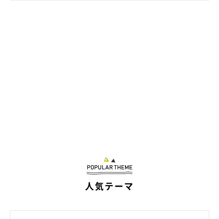
気まぐれで甘えん坊に みんなの弟になった
あずきくん
人気テーマ