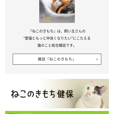
『ねこのきもち』は、飼い主さんの
“愛猫ともっと仲良くなりたい”にこたえる
猫のこと総合雑誌です。
《写真左から》先住猫・きなこくん、あずきくん、先住猫・ミィちゃん。
@geratoni0718
雑誌『ねこのきもち』
そんなあずきくんは、最初はお互いに警戒して威嚇し合っていた
先住猫たちともすっかり慣れ、今では良好な関係を築いていま
す。人よりも先住猫たちのあとをついて歩いたり、甘えてすり寄
ることが多いのだとか。
飼い主さん：
「長男猫のきなこは優しく、よくあずきの毛づくろいをしてくれ