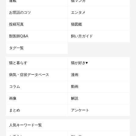
連載
猫マンガ
飼い主さん：
「あずきと母猫が離れることになってしまったことは、今でも胸
お世話のコツ
エンタメ
が痛みます。それでも、実の兄弟姉妹として一緒に育った先住4
投稿写真
猫図鑑
匹が、今ではあずきも最初から本当の弟だったかのように馴染ん
獣医師Q&A
飼い方ガイド
でくれて、とても嬉しいです。
タグ一覧
あずきには安心して眠れる日々を過ごしてほしいし、これからも
猫と暮らす
猫が好き♥
おいしいゴハンを食べて、暑い日も寒い日も快適に暮らしてほし
い。母猫の分まで愛情を注ぎ、安心して暮らせるようにしてあげ
病気・症状データベース
漫画
たい。そんな気持ちで、日々あずきと向き合っています」
コラム
動画
画像
解説
写真提供・取材協力／
@geratoni0718
さん／X（旧Twitter）
取材・文／雨宮カイ
まとめ
アンケート
※文中の表現は、飼い主さんご自身の表現に沿っています。
※この記事は投稿者さまに取材し、了承の上制作したものです。
人気キーワード一覧
2025年10月時点の情報であり、現在と異なる場合があります。