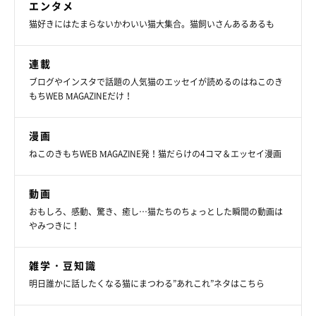
エンタメ
猫好きにはたまらないかわいい猫大集合。猫飼いさんあるあるも
連載
ブログやインスタで話題の人気猫のエッセイが読めるのはねこのき
もちWEB MAGAZINEだけ！
漫画
ねこのきもちWEB MAGAZINE発！猫だらけの4コマ＆エッセイ漫画
動画
おもしろ、感動、驚き、癒し…猫たちのちょっとした瞬間の動画は
やみつきに！
雑学・豆知識
明日誰かに話したくなる猫にまつわる”あれこれ”ネタはこちら
現在のあずきくん。くつろぎっぷりがすごい。
@geratoni0718