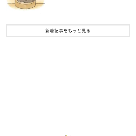
新着記事をもっと見る
@neko_no_negichan
保護猫だったねぎくんを家族に迎え、楽しい日々を過ごしている
飼い主さん。ねぎくんについて、
「出会えたことで、私たちにと
って大きな生きがいになりました。かけがえのない家族で、大切
な存在です」
と話しています。
安心できる家族のもとで、ねぎくんは今日も幸せそうな寝顔を見