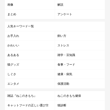
画像
解説
まとめ
アンケート
人気キーワード一覧
お手入れ
飼い方
かわいい
ストレス
あるある
雑学・豆知識
猫グッズ
食事・フード
しぐさ
健康・病気
エンタメ
保護活動
雑誌『ねこのきもち』
ねこのきもち健保
キャットフードの正しい選び方
猫診断