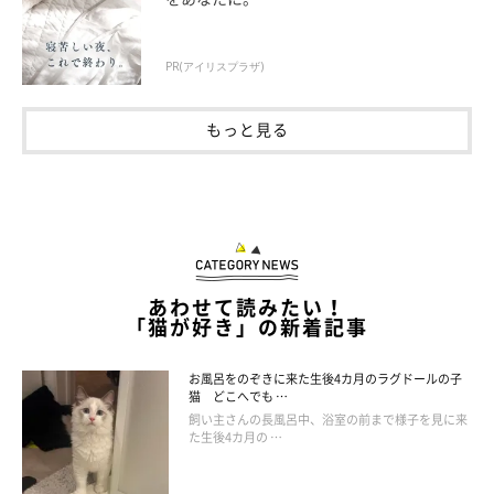
PR(アイリスプラザ)
もっと見る
あわせて読みたい！
「猫が好き」の新着記事
お風呂をのぞきに来た生後4カ月のラグドールの子
猫 どこへでも …
飼い主さんの長風呂中、浴室の前まで様子を見に来
た生後4カ月の …