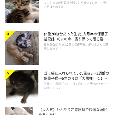
でツンデレなコに成長
マンションの駐輪場で弱々しく鳴いていた、生後1
カ月ほどの子猫 …
体重200g台だった生後1カ月半の保護子
@neko_no_negichan
猫兄妹→6才の今、寄り添って眠る姿に
ほっこり！
体重200g台だった2匹の保護子猫。飼い主さんの家
飼い主さんのもとで、健やかに成長しているねぎくん。飼い主さ
族になって …
んにねぎくんの成長エピソードを尋ねると、パパさんが入院した
ときのことを挙げました。
ゴミ袋に入れられていた生後2〜3週齢の
保護子猫→6才の今は「大黒柱」に！
飼い主さん：
美しい黒猫に成長した姿にグッとくる
生後2〜3週齢ごろに、ゴミ袋の中で見つかった小さ
「パパが急に入院することになってしまったとき、壁のハンガー
な命。ミルク …
ラックにかかっているパパの服に向かって鳴きつくようになり、
とても驚いたことがありました」
【大人気】ひんやり冷感寝具で快適な睡眠
をあなたに。