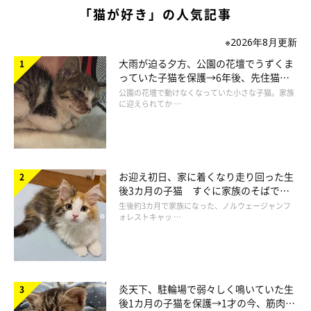
「猫が好き」の人気記事
※2026年8月更新
大雨が迫る夕方、公園の花壇でうずくま
っていた子猫を保護→6年後、先住猫
飼い主さん夫婦のことが大好きで、さみしが
と“姉妹”のような関係に
公園の花壇で動けなくなっていた小さな子猫。家族
りな一面も
に迎えられてか …
お迎え初日、家に着くなり走り回った生
後3カ月の子猫 すぐに家族のそばで落
ち着く姿に「迎えてよかった」
生後約3カ月で家族になった、ノルウェージャンフ
ォレストキャッ …
炎天下、駐輪場で弱々しく鳴いていた生
後1カ月の子猫を保護→1才の今、筋肉質