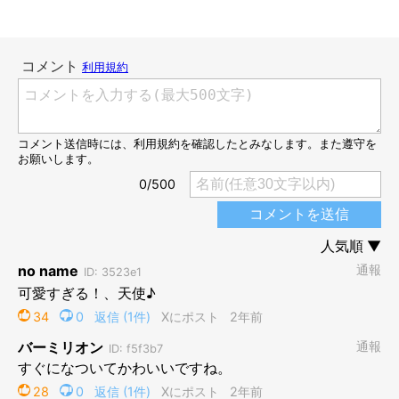
「ねぎのぬいぐるみ」とねぎくん
@neko_no_negichan
それからねぎくんは立派に成長し、現在は2才7カ月（取材当時）
になりました。
やんちゃで活発な性格だというねぎくんですが、少しの物音で警
戒モードになり、“イカ耳”状態で高い所からキョロキョロと「何
事？」とうかがう臆病な一面もあるようです。