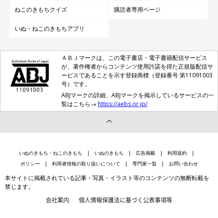
ねこのきもちクイズ
購読者専用ページ
いぬ・ねこのきもちアプリ
ＡＢＪマークは、この電子書店・電子書籍配信サービス
が、著作権者からコンテンツ使用許諾を得た正規版配信サ
ービスであることを示す登録商標（登録番号 第11091003
号）です。
ABJマークの詳細、ABJマークを掲示しているサービスの一
覧はこちら→
https://aebs.or.jp/
いぬのきもち・ねこのきもち
いぬのきもち
広告掲載
利用規約
ポリシー
利用者情報の取り扱いについて
専門家一覧
お問い合わせ
本サイトに掲載されている記事・写真・イラスト等のコンテンツの無断転載を
禁じます。
会社案内
個人情報保護法に基づく公表事項等