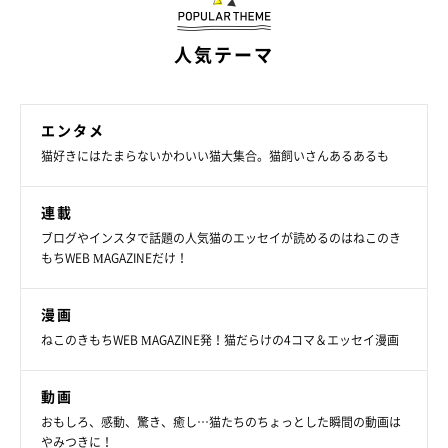
せてくれていることでしょうね。
人気テーマ
写真提供・取材協力／
@neko_no_negichan
さん／Instagram
※この記事は投稿者さまにご了承をいただいたうえで制作してい
ます。
エンタメ
取材・文／二宮ねこむ
猫好きにはたまらないかわいい猫大集合。猫飼いさんあるあるも
連載
ブログやインスタで話題の人気猫のエッセイが読めるのはねこのき
もちWEB MAGAZINEだけ！
漫画
ねこのきもちWEB MAGAZINE発！猫だらけの4コマ＆エッセイ漫画
動画
おもしろ、感動、驚き、癒し…猫たちのちょっとした瞬間の動画は
やみつきに！