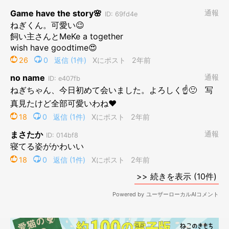
@neko_no_negichan