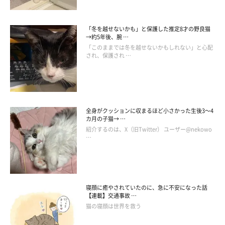
@neko_no_negichan
「冬を越せないかも」と保護した推定8才の野良猫
→約5年後、腕 …
また、最近は飼い主さんがお風呂に入りに行くと、さみしいのか
「このままでは冬を越せないかもしれない」と心配
扉の前に座って鳴くこともたびたびあるのだそう。そんなねぎく
され、保護され …
んの様子に、
「人がとても大好きで、ひとりになるのはイヤな甘
えん坊なコになりました」
と感じているようです。
全身がクッションに収まるほど小さかった生後3～4
カ月の子猫→ …
紹介するのは、X（旧Twitter） ユーザー@nekowo
…
寝顔に癒やされていたのに、急に不安になった話
【連載】交通事故 …
猫の寝顔は世界を救う