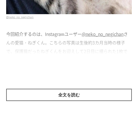
@neko_no_negichan
今回紹介するのは、Instagramユーザー
@neko_no_negichan
さ
んの愛猫・ねぎくん。こちらの写真は生後約3カ月当時の様子
で、保護猫だったねぎくんをお迎えして2日目に撮られた1枚で
す。
飼い主さんに話を聞くと、腕の中でぐっすりと眠るねぎくんの姿
を見てとても安心したそうです。
全文を読む
飼い主さん：
「お迎えしてすぐに馴染んでくれてホッとしたのと、あまりの幸
せそうな寝顔で涙が出そうでした。初めて見せてくれた天使の寝
顔です」