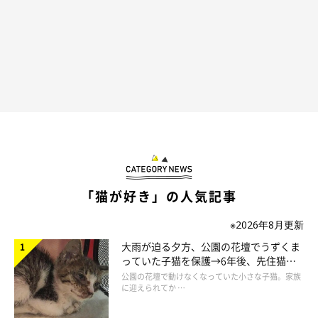
かんたろう(魂ver)イメージ絵日記 #2
登場人物
「猫が好き」の人気記事
※2026年8月更新
大雨が迫る夕方、公園の花壇でうずくま
っていた子猫を保護→6年後、先住猫
と“姉妹”のような関係に
公園の花壇で動けなくなっていた小さな子猫。家族
に迎えられてか …