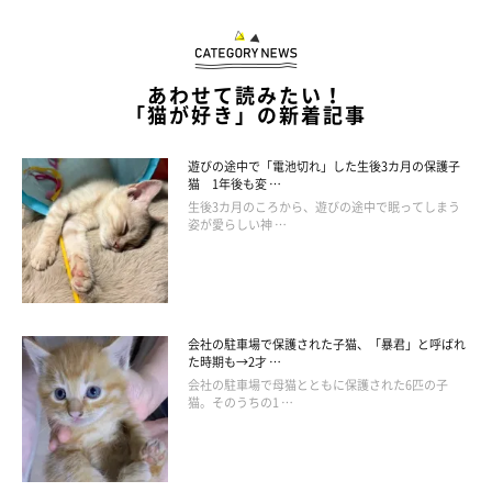
あわせて読みたい！
「猫が好き」の新着記事
遊びの途中で「電池切れ」した生後3カ月の保護子
猫 1年後も変 …
生後3カ月のころから、遊びの途中で眠ってしまう
姿が愛らしい神 …
会社の駐車場で保護された子猫、「暴君」と呼ばれ
た時期も→2才 …
会社の駐車場で母猫とともに保護された6匹の子
猫。そのうちの1 …