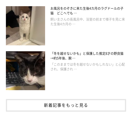
お風呂をのぞきに来た生後4カ月のラグドールの子
猫 どこへでも …
飼い主さんの長風呂中、浴室の前まで様子を見に来
た生後4カ月の …
「冬を越せないかも」と保護した推定8才の野良猫
→約5年後、腕 …
「このままでは冬を越せないかもしれない」と心配
され、保護され …
新着記事をもっと見る