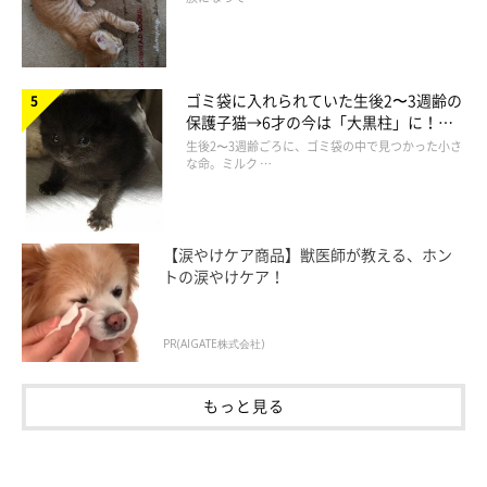
作者プロフィール
ゴミ袋に入れられていた生後2〜3週齢の
保護子猫→6才の今は「大黒柱」に！
仁子(じんこ)
美しい黒猫に成長した姿にグッとくる
生後2〜3週齢ごろに、ゴミ袋の中で見つかった小さ
福井県出身のイラストレーター。
な命。ミルク …
色彩、表情にこだわった物語性のあるイラストを得意とし、雑
誌、書籍、雑貨など幅広いジャンルで活動中。
愛猫である、うずらとかんたろうの日々を描いた著書
『ねこ連れ
【涙やけケア商品】獣医師が教える、ホン
トの涙やけケア！
草 うずらとかんたろう徒然ニャッ記』
を出版。
・ブログ
Chromaket（くろまけっと）
・X（旧ツイッター）：
@jinko_yy
PR(AIGATE株式会社)
もっと見る
ねこ連れ草 うずらとかんたろう徒然ニャッ記
Amazonで見る