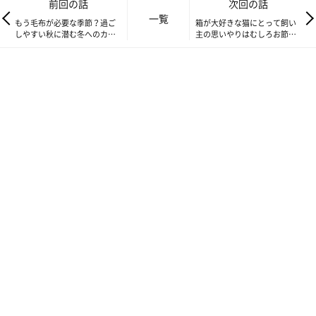
前回の話
次回の話
一覧
もう毛布が必要な季節？過ご
箱が大好きな猫にとって飼い
しやすい秋に潜む冬へのカウ
主の思いやりはむしろお節介
ントダウン【連載】ねこ連れ
【連載】ねこ連れ草 298話め
草 296話め