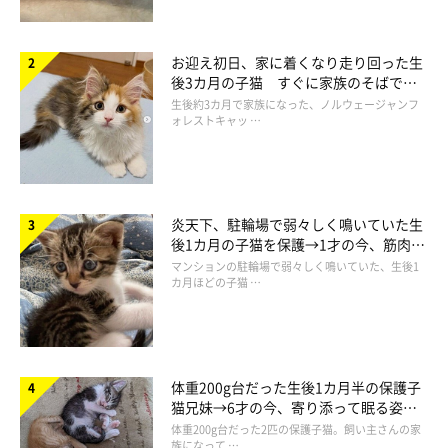
お迎え初日、家に着くなり走り回った生
後3カ月の子猫 すぐに家族のそばで落
ち着く姿に「迎えてよかった」
生後約3カ月で家族になった、ノルウェージャンフ
ォレストキャッ …
炎天下、駐輪場で弱々しく鳴いていた生
後1カ月の子猫を保護→1才の今、筋肉質
でツンデレなコに成長
マンションの駐輪場で弱々しく鳴いていた、生後1
カ月ほどの子猫 …
体重200g台だった生後1カ月半の保護子
猫兄妹→6才の今、寄り添って眠る姿に
ほっこり！
体重200g台だった2匹の保護子猫。飼い主さんの家
族になって …