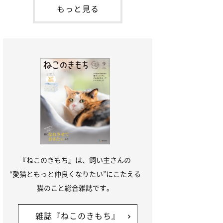
本名：ドミトリー・ドンスコイ）。ドンち
もっと見る
ゃんは、保護猫でした。ドンちゃんが見つ
かったのは、飼い主さんの姉の勤め先の敷
地内でした。ゴミ袋に入れられている
『ねこのきもち』は、飼い主さんの
“愛猫ともっと仲良くなりたい”にこたえる
猫のこと総合雑誌です。
雑誌『ねこのきもち』