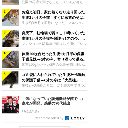
と“姉妹”のような関係に
公園の花壇で動けなくなっていた小さな子
猫。家族に迎えられてから6年、先住猫と
お迎え初日、家に着くなり走り回った
の間には深い絆が育まれていました。保護
当時のティダちゃん。
生後3カ月の子猫 すぐに家族のそばで
@muumuu62197189紹介するのは、
落ち着く姿に「迎えてよかった」
生後約3カ月で家族になった、ノルウェー
X（旧Twitter）ユーザー
ジャンフォレストキャットの子猫。お迎え
@muumuu62197189さんの愛猫・ティダ
炎天下、駐輪場で弱々しく鳴いていた
翌日には、すでに家でくつろぐ様子を見せ
ちゃん（取材時6才）の成長記録です。こ
ていました。お迎え翌日、ベッドでうとう
生後1カ月の子猫を保護→1才の今、筋
ちらは、生後3カ月ごろのティダちゃん。
とするむうちゃんお迎え翌日のむうちゃ
肉質でツンデレなコに成長
マンションの駐輪場で弱々しく鳴いてい
飼い主さんが出会ったのは、夜から大雨に
ん。@umimugi0304紹介するのは、
た、生後1カ月ほどの子猫。家族に迎えら
なると予報されていた日の夕方でした。花
Instagramユーザー@umimugi0304さんの
体重200g台だった生後1カ月半の保護
れてから1年、体も行動も大きく成長しま
壇で動けずにいた子猫保護したばかりのテ
愛猫・むうちゃん（撮影時、生後約3カ月
した。炎天下の駐輪場で鳴いていた小さな
子猫兄妹→6才の今、寄り添って眠る姿
ィダちゃん。@muumuu62197189飼い主
／ノルウェージャンフォレストキャッ
子猫保護当時のモモちゃん。@Kingponzu
にほっこり！
体重200g台だった2匹の保護子猫。飼い主
さんは、公園の
ト）。こちらは、お迎え翌日に撮影された
紹介するのは、X（旧Twitter）ユーザー
さんの家族になってから6年、ともに成長
一枚。ゴハンをお腹いっぱい食べたむうち
@Kingponzuさんの愛猫・モモちゃん（取
ゴミ袋に入れられていた生後2〜3週齢
するなかで、2匹の関係にも少しずつ変化
ゃんは眠くなり、飼い主さん夫婦のベッド
材時1才）の成長記録です。こちらは、モ
が見られました。家族になったばかりの小
の保護子猫→6才の今は「大黒柱」
でうとうとし始めたのだとか。飼い主さ
モちゃんが生後1カ月ごろに撮影された一
さな兄妹猫（写真上から）妹猫・てんちゃ
に！ 美しい黒猫に成長した姿にグッ
生後2〜3週齢ごろに、ゴミ袋の中で見つか
枚。飼い主さんの自宅マンションの駐輪場
ん、兄猫・ラムくん。@ten_ramu紹介す
った小さな命。ミルクから育てられたその
とくる
で鳴いていたところを保護された当時の姿
るのは、X（旧Twitter）ユーザー
子猫は今、家族に欠かせない存在へと成長
「気になっていた認知機能が菌で…」
です。子猫時代のモモちゃん。
@ten_ramuさんの愛猫・ラムくんとてん
しました。ゴミ袋の中で見つかった、ミニ
森永が開発。感動の70代続出
@Kingponzuその日は気温が35℃を
ちゃん（ともに取材時6才）の成長記録で
モグラのような子猫よちよち歩きをしてい
す。この写真は、お迎えして間もない生後
たころの、生後2〜3週齢ごろのドンちゃ
PR(森永乳業)
1カ月半ごろの2匹。当時、ラムくんは260
ん。@doddou_1今回紹介するのは、
Recommended by
グラム、てんちゃんは209グラムと、どち
X（旧Twitter）ユーザー@doddou_1さん
らもとても小さな体でした。2匹
の愛猫・ドンちゃん（取材時、推定6才／