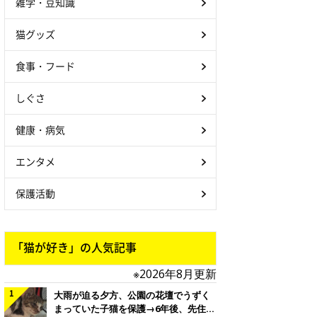
雑学・豆知識
猫グッズ
食事・フード
しぐさ
健康・病気
エンタメ
保護活動
「猫が好き」の人気記事
※2026年8月更新
大雨が迫る夕方、公園の花壇でうずく
まっていた子猫を保護→6年後、先住猫