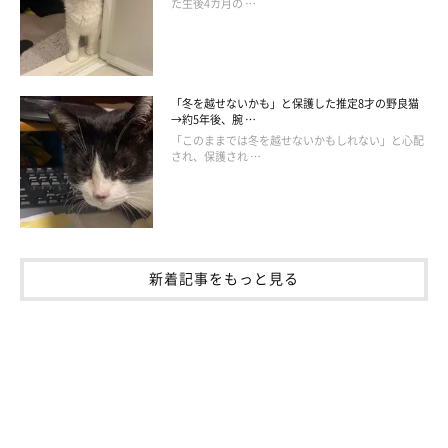
た生後4カ月の …
「冬を越せないかも」と保護した推定8才の野良猫
→約5年後、腕 …
「このままでは冬を越せないかもしれない」と心配
され、保護され …
新着記事をもっと見る