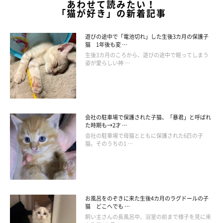
あわせて読みたい！
「猫が好き」の新着記事
遊びの途中で「電池切れ」した生後3カ月の保護子
猫 1年後も変 …
生後3カ月のころから、遊びの途中で眠ってしまう
姿が愛らしい神 …
会社の駐車場で保護された子猫、「暴君」と呼ばれ
た時期も→2才 …
会社の駐車場で母猫とともに保護された6匹の子
猫。そのうちの1 …
お風呂をのぞきに来た生後4カ月のラグドールの子
猫 どこへでも …
飼い主さんの長風呂中、浴室の前まで様子を見に来