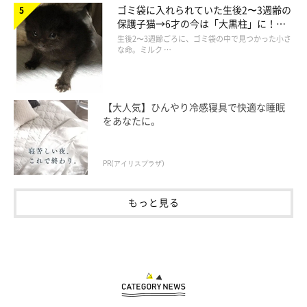
ゴミ袋に入れられていた生後2〜3週齢の
保護子猫→6才の今は「大黒柱」に！
美しい黒猫に成長した姿にグッとくる
生後2〜3週齢ごろに、ゴミ袋の中で見つかった小さ
な命。ミルク …
【大人気】ひんやり冷感寝具で快適な睡眠
をあなたに。
PR(アイリスプラザ)
もっと見る