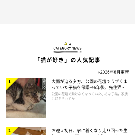
作者プロフィール
二階堂ちはる
東京を拠点に活動する、フリーランスのイラストレーター。
「猫が好き」の人気記事
シュールでポップなテイストを得意とする。
※2026年8月更新
ビジネス書からファッション誌の挿絵、メジャーバンドのジャケ
大雨が迫る夕方、公園の花壇でうずくま
ット・PVイラスト、ウェブ広告のイラスト等、媒体を問わず幅
っていた子猫を保護→6年後、先住猫
広く手がける。
と“姉妹”のような関係に
公園の花壇で動けなくなっていた小さな子猫。家族
に迎えられてか …
・WEBサイト
CHIHARU NIKAIDO WEB
お迎え初日、家に着くなり走り回った生