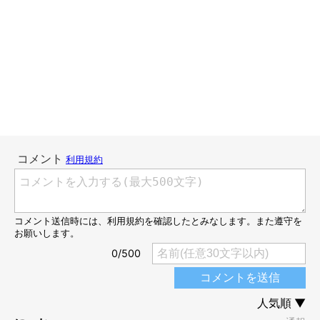
猫って意外と気を遣える生き物だと思います。
機嫌が悪い時は近づいてこないし、落ち込んでいる時はそっとお
尻だけくっつけにきてくれたり。
ものすごいブスっとした顔でウトウトしていても、名前を呼ぶと
「にゃ〜ん」なんて言って撫でられにきてくれる。
これって猫なりの気遣いだよね？と親バカな私は感心していま
す。