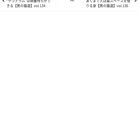
“ケツドラム”は順番待ちがで
あくまで人は猫スペースを借
きる【男の猫道】vol.134
りる身【男の猫道】vol.136