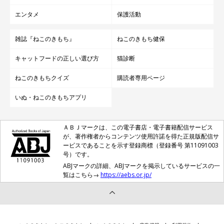
エンタメ
保護活動
雑誌『ねこのきもち』
ねこのきもち健保
キャットフードの正しい選び方
猫診断
ねこのきもちクイズ
購読者専用ページ
いぬ・ねこのきもちアプリ
ＡＢＪマークは、この電子書店・電子書籍配信サービス
が、著作権者からコンテンツ使用許諾を得た正規版配信サ
ービスであることを示す登録商標（登録番号 第11091003
号）です。
ABJマークの詳細、ABJマークを掲示しているサービスの一
覧はこちら→
https://aebs.or.jp/