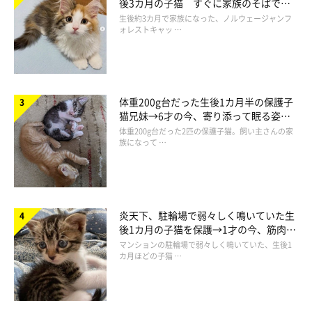
後3カ月の子猫 すぐに家族のそばで落
ち着く姿に「迎えてよかった」
生後約3カ月で家族になった、ノルウェージャンフ
ォレストキャッ …
体重200g台だった生後1カ月半の保護子
猫兄妹→6才の今、寄り添って眠る姿に
ほっこり！
体重200g台だった2匹の保護子猫。飼い主さんの家
族になって …
炎天下、駐輪場で弱々しく鳴いていた生
後1カ月の子猫を保護→1才の今、筋肉質
でツンデレなコに成長
マンションの駐輪場で弱々しく鳴いていた、生後1
カ月ほどの子猫 …