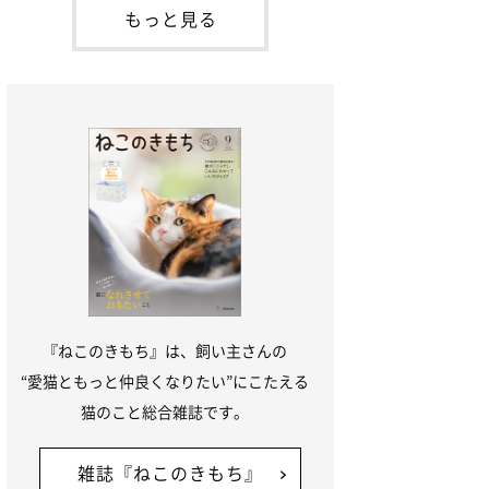
本名：ドミトリー・ドンスコイ）。ドンち
もっと見る
ゃんは、保護猫でした。ドンちゃんが見つ
かったのは、飼い主さんの姉の勤め先の敷
地内でした。ゴミ袋に入れられている
『ねこのきもち』は、飼い主さんの
“愛猫ともっと仲良くなりたい”にこたえる
猫のこと総合雑誌です。
雑誌『ねこのきもち』