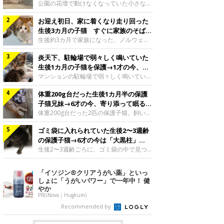
と“姉妹”のような関係に
公園の花壇で動けなくなっていた小さな子
猫。家族に迎えられてから6年、先住猫と
お迎え初日、家に着くなり走り回った
の間には深い絆が育まれていました。保護
当時のティダちゃん。
生後3カ月の子猫 すぐに家族のそばで
@muumuu62197189紹介するのは、
落ち着く姿に「迎えてよかった」
生後約3カ月で家族になった、ノルウェー
X（旧Twitter）ユーザー
ジャンフォレストキャットの子猫。お迎え
@muumuu62197189さんの愛猫・ティダ
炎天下、駐輪場で弱々しく鳴いていた
翌日には、すでに家でくつろぐ様子を見せ
ちゃん（取材時6才）の成長記録です。こ
ていました。お迎え翌日、ベッドでうとう
生後1カ月の子猫を保護→1才の今、筋
ちらは、生後3カ月ごろのティダちゃん。
とするむうちゃんお迎え翌日のむうちゃ
肉質でツンデレなコに成長
マンションの駐輪場で弱々しく鳴いてい
飼い主さんが出会ったのは、夜から大雨に
ん。@umimugi0304紹介するのは、
た、生後1カ月ほどの子猫。家族に迎えら
なると予報されていた日の夕方でした。花
Instagramユーザー@umimugi0304さんの
体重200g台だった生後1カ月半の保護
れてから1年、体も行動も大きく成長しま
壇で動けずにいた子猫保護したばかりのテ
愛猫・むうちゃん（撮影時、生後約3カ月
した。炎天下の駐輪場で鳴いていた小さな
子猫兄妹→6才の今、寄り添って眠る姿
ィダちゃん。@muumuu62197189飼い主
／ノルウェージャンフォレストキャッ
子猫保護当時のモモちゃん。@Kingponzu
にほっこり！
体重200g台だった2匹の保護子猫。飼い主
さんは、公園の
ト）。こちらは、お迎え翌日に撮影された
紹介するのは、X（旧Twitter）ユーザー
さんの家族になってから6年、ともに成長
一枚。ゴハンをお腹いっぱい食べたむうち
@Kingponzuさんの愛猫・モモちゃん（取
ゴミ袋に入れられていた生後2〜3週齢
するなかで、2匹の関係にも少しずつ変化
ゃんは眠くなり、飼い主さん夫婦のベッド
材時1才）の成長記録です。こちらは、モ
が見られました。家族になったばかりの小
の保護子猫→6才の今は「大黒柱」
でうとうとし始めたのだとか。飼い主さ
モちゃんが生後1カ月ごろに撮影された一
さな兄妹猫（写真上から）妹猫・てんちゃ
に！ 美しい黒猫に成長した姿にグッ
生後2〜3週齢ごろに、ゴミ袋の中で見つか
枚。飼い主さんの自宅マンションの駐輪場
ん、兄猫・ラムくん。@ten_ramu紹介す
った小さな命。ミルクから育てられたその
とくる
で鳴いていたところを保護された当時の姿
るのは、X（旧Twitter）ユーザー
子猫は今、家族に欠かせない存在へと成長
「イソジン®クリアうがい薬」といっ
です。子猫時代のモモちゃん。
@ten_ramuさんの愛猫・ラムくんとてん
しました。ゴミ袋の中で見つかった、ミニ
しょに「うがいパワー」で一年中！ 健
@Kingponzuその日は気温が35℃を
ちゃん（ともに取材時6才）の成長記録で
モグラのような子猫よちよち歩きをしてい
やか
す。この写真は、お迎えして間もない生後
たころの、生後2〜3週齢ごろのドンちゃ
PR(iNova｜Hugkum)
1カ月半ごろの2匹。当時、ラムくんは260
ん。@doddou_1今回紹介するのは、
Recommended by
グラム、てんちゃんは209グラムと、どち
X（旧Twitter）ユーザー@doddou_1さん
らもとても小さな体でした。2匹
の愛猫・ドンちゃん（取材時、推定6才／