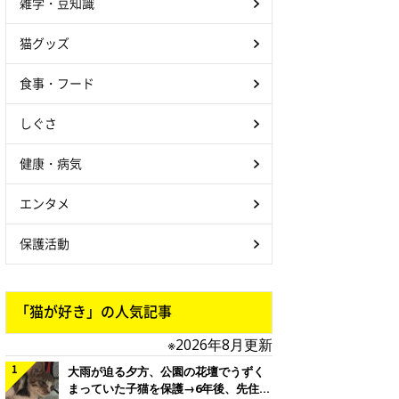
雑学・豆知識
猫グッズ
食事・フード
しぐさ
健康・病気
エンタメ
保護活動
「猫が好き」の人気記事
※2026年8月更新
大雨が迫る夕方、公園の花壇でうずく
まっていた子猫を保護→6年後、先住猫