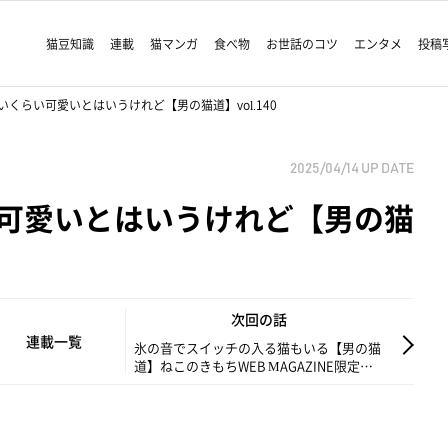
猫豆知識
連載
猫マンガ
食べ物
お世話のコツ
エンタメ
投稿
くらい可愛いとはいうけれど【男の猫道】vol.140
2025/04/14
UP DATE
可愛いとはいうけれど【男の猫
次回の話
連載一覧
氷の音でスイッチの入る猫もいる【男の猫
道】ねこのきもちWEB MAGAZINE限定話
vol.207