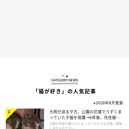
ひのきちゃんと秀吉くんはじゃれ合い始めちゃって、スマホじゃ
らしから離脱！
最後まで真剣にスマホの前でがんばっていたひまわりちゃんなの
でした(*´ω｀*)
「猫が好き」の人気記事
※2026年8月更新
大雨が迫る夕方、公園の花壇でうずくま
っていた子猫を保護→6年後、先住猫
と“姉妹”のような関係に
公園の花壇で動けなくなっていた小さな子猫。家族
に迎えられてか …