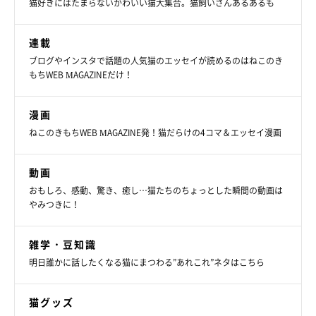
猫好きにはたまらないかわいい猫大集合。猫飼いさんあるあるも
連載
ブログやインスタで話題の人気猫のエッセイが読めるのはねこのき
もちWEB MAGAZINEだけ！
漫画
ねこのきもちWEB MAGAZINE発！猫だらけの4コマ＆エッセイ漫画
動画
おもしろ、感動、驚き、癒し…猫たちのちょっとした瞬間の動画は
やみつきに！
雑学・豆知識
明日誰かに話したくなる猫にまつわる”あれこれ”ネタはこちら
猫グッズ