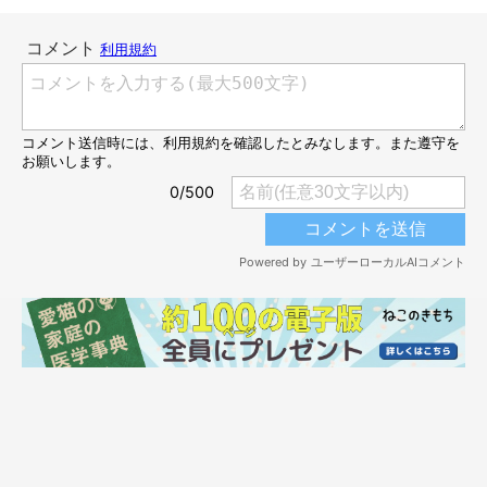
猫3匹でスマホを囲む、なんだか異様な光景に(つд⊂)
動き回るじゃらしをじーっと見つめている3匹なのでしたが……