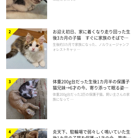
お迎え初日、家に着くなり走り回った生
後3カ月の子猫 すぐに家族のそばで落
ち着く姿に「迎えてよかった」
生後約3カ月で家族になった、ノルウェージャンフ
ォレストキャッ …
それにしても、スマホのじゃらしってすごい楽しそう……！
気になる飼い主さんは、ぜひ試してみてはいかがでしょう？(・
∀・)
体重200g台だった生後1カ月半の保護子
猫兄妹→6才の今、寄り添って眠る姿に
ほっこり！
体重200g台だった2匹の保護子猫。飼い主さんの家
参照／YouTube（スマホで遊ぶ子猫たち Kitten playing with
族になって …
smartphone）
https://www.youtube.com/watch?v=VCO1_y3D62Y
文／Honoka
炎天下、駐輪場で弱々しく鳴いていた生
後1カ月の子猫を保護→1才の今、筋肉質