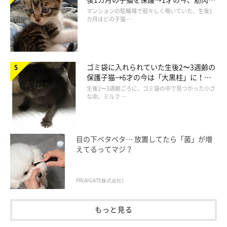
でツンデレなコに成長
マンションの駐輪場で弱々しく鳴いていた、生後1
カ月ほどの子猫 …
ゴミ袋に入れられていた生後2〜3週齢の
保護子猫→6才の今は「大黒柱」に！
美しい黒猫に成長した姿にグッとくる
生後2〜3週齢ごろに、ゴミ袋の中で見つかった小さ
な命。ミルク …
目の下ベタベタ… 放置してたら「菌」が増
えてるってマジ？
PR(AIGATE株式会社)
もっと見る