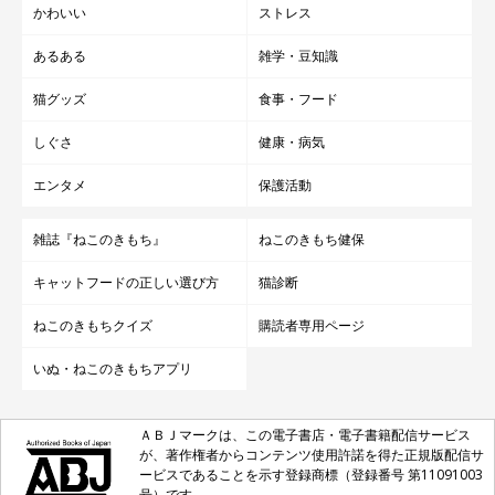
かわいい
ストレス
あるある
雑学・豆知識
猫グッズ
食事・フード
しぐさ
健康・病気
エンタメ
保護活動
雑誌『ねこのきもち』
ねこのきもち健保
キャットフードの正しい選び方
猫診断
ねこのきもちクイズ
購読者専用ページ
いぬ・ねこのきもちアプリ
ＡＢＪマークは、この電子書店・電子書籍配信サービス
が、著作権者からコンテンツ使用許諾を得た正規版配信サ
ービスであることを示す登録商標（登録番号 第11091003
号）です。