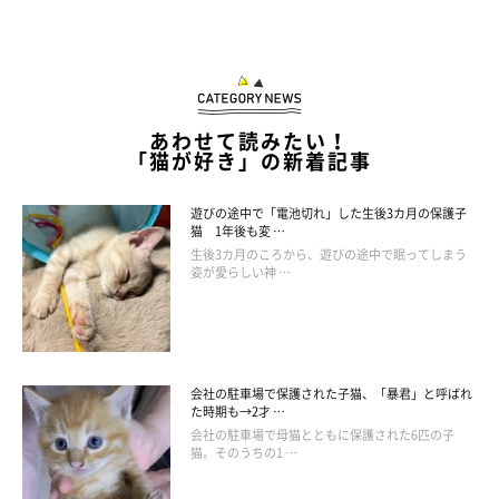
あわせて読みたい！
「猫が好き」の新着記事
遊びの途中で「電池切れ」した生後3カ月の保護子
猫 1年後も変 …
生後3カ月のころから、遊びの途中で眠ってしまう
姿が愛らしい神 …
会社の駐車場で保護された子猫、「暴君」と呼ばれ
た時期も→2才 …
会社の駐車場で母猫とともに保護された6匹の子
猫。そのうちの1 …