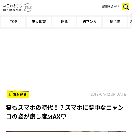
記事をさがす
TOP
猫豆知識
連載
猫マンガ
食べ物
猫が好き
2018/04/12
UP DATE
猫もスマホの時代！？スマホに夢中なニャン
コの姿が癒し度MAX♡