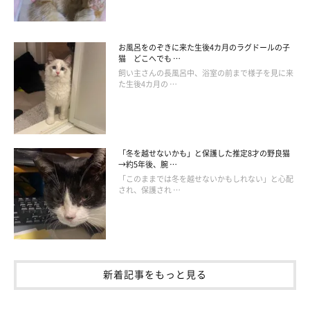
お風呂をのぞきに来た生後4カ月のラグドールの子
猫 どこへでも …
飼い主さんの長風呂中、浴室の前まで様子を見に来
た生後4カ月の …
「冬を越せないかも」と保護した推定8才の野良猫
→約5年後、腕 …
「このままでは冬を越せないかもしれない」と心配
され、保護され …
新着記事をもっと見る