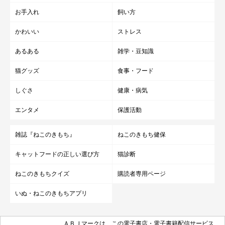
お手入れ
飼い方
かわいい
ストレス
あるある
雑学・豆知識
猫グッズ
食事・フード
しぐさ
健康・病気
エンタメ
保護活動
雑誌『ねこのきもち』
ねこのきもち健保
キャットフードの正しい選び方
猫診断
ねこのきもちクイズ
購読者専用ページ
いぬ・ねこのきもちアプリ
ＡＢＪマークは、この電子書店・電子書籍配信サービス