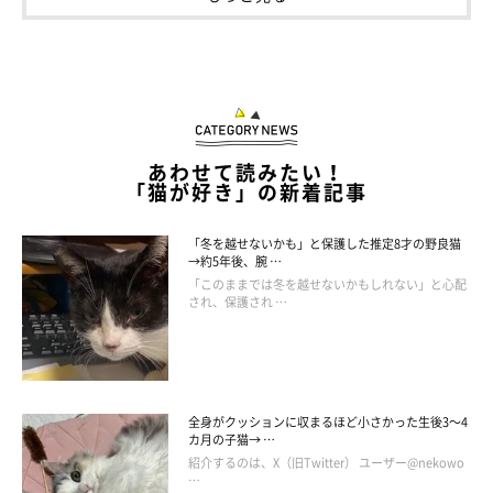
にクスッ！
紹介するのは、X（旧Twitter）ユーザー@chat_rdonnay_koさんが
投稿していた、愛猫・シャルくん（撮影時、生後10カ月）の写真。
空のごはん皿の前でお座りをしているのですが、シャルくんの背中
から何やら“圧”のようなものを感じるのは気のせいでしょう
か……。「ごはん前のシーン」のように見える光景ですが、飼い主
関連記事:
さんによると、シャルくんはごはんを食べた直後だったのだとか！
「飼い主が筋トレする姿」を初めて見た猫 置
物のように固まってしまう姿に思わずクスッ
紹介するのは、X（旧Twitter）ユーザー@chat_rdonnay_koさんが
投稿していた、こちらの写真。そこには、微動だにせず、ただまっ
あわせて読みたい！
すぐ飼い主さんを見つめている愛猫・シャルくんの姿が写っていま
「猫が好き」の新着記事
す。しっぽを体に巻いて、足を隠すようにして座っているシャルく
ん。猫のこのようなしぐさは「しっぽマフラー」などと呼ばれ、警
写真提供・取材協力／
@chat_rdonnay_ko
さん／X（旧Twitter）
戒しているときに見られることがありますが、シャルくんはなぜし
取材・文／雨宮カイ
っぽマフラーをしていたのでしょうか。飼い主さんに話を聞きまし
「冬を越せないかも」と保護した推定8才の野良猫
た。
→約5年後、腕 …
※この記事は投稿者さまに取材し、了承の上制作したものです。
「このままでは冬を越せないかもしれない」と心配
され、保護され …
2024年11月時点の情報であり、現在と異なる場合があります。
全身がクッションに収まるほど小さかった生後3～4
カ月の子猫→ …
紹介するのは、X（旧Twitter） ユーザー@nekowo
…