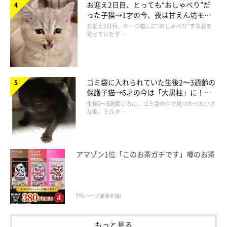
お迎え2日目、とっても“おしゃべり”だ
った子猫→1才の今、夜は甘えん坊モー
ドになるコに成長！
お迎え2日目、ケージ越しに“おしゃべり”する姿を
見せていた子 …
ゴミ袋に入れられていた生後2〜3週齢の
小さなダンボール箱に入るシャルくん。「密着具合が安心するのか、小さい
保護子猫→6才の今は「大黒柱」に！
箱のほうが滞在時間は長いです」とのこと。
美しい黒猫に成長した姿にグッとくる
生後2〜3週齢ごろに、ゴミ袋の中で見つかった小さ
@chat_rdonnay_ko
な命。ミルク …
狭いところが好きで、小さい箱を見つけたらとりあえず入ろうと
するという、シャルくん。今日も「こんなところに!?」という場
アマゾン1位「このお茶ガチです」噂のお茶
所に入って、飼い主さんのことをドキッとさせているかも？
PR(ハーブ健康本舗)
関連記事:
夜ごはんを完食後にその場で固まる猫 背中で
「無言の圧」をかけておかわりを催促する様子
もっと見る