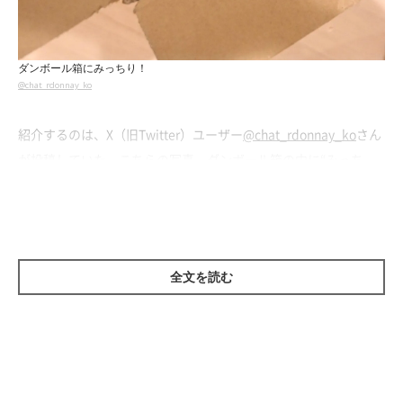
ダンボール箱にみっちり！
@chat_rdonnay_ko
紹介するのは、X（旧Twitter）ユーザー
@chat_rdonnay_ko
さん
が投稿していた、こちらの写真。ダンボール箱の中に“みっち
り”と収まっている愛猫・シャルくん（撮影時、生後11カ月／ラ
グドール）が写っています。
全文を読む