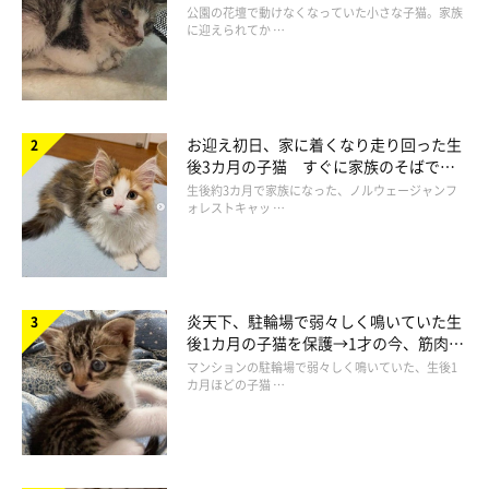
と“姉妹”のような関係に
@chat_rdonnay_ko
公園の花壇で動けなくなっていた小さな子猫。家族
に迎えられてか …
飼い主さんによると、シャルくんは好奇心旺盛な性格なのだそ
う。
「小さい箱を見つけたらとりあえず入ってしまうみたい」
だ
といい、こんなエピソードも。
お迎え初日、家に着くなり走り回った生
後3カ月の子猫 すぐに家族のそばで落
ち着く姿に「迎えてよかった」
生後約3カ月で家族になった、ノルウェージャンフ
飼い主さん：
ォレストキャッ …
「ダンボール箱に限らず、紙袋も箱っぽいものも引き出しも、入
れるならどんなところでも入ってしまいます。なので冒頭の写真
も、後先のことなんて考えずに入ったら、出られなくなってたの
かもしれません（笑）」
炎天下、駐輪場で弱々しく鳴いていた生
後1カ月の子猫を保護→1才の今、筋肉質
でツンデレなコに成長
マンションの駐輪場で弱々しく鳴いていた、生後1
カ月ほどの子猫 …