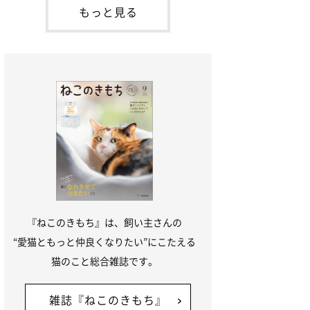
本名：ドミトリー・ドンスコイ）。ドンち
もっと見る
ゃんは、保護猫でした。ドンちゃんが見つ
かったのは、飼い主さんの姉の勤め先の敷
地内でした。ゴミ袋に入れられている
『ねこのきもち』は、飼い主さんの
“愛猫ともっと仲良くなりたい”にこたえる
猫のこと総合雑誌です。
雑誌『ねこのきもち』