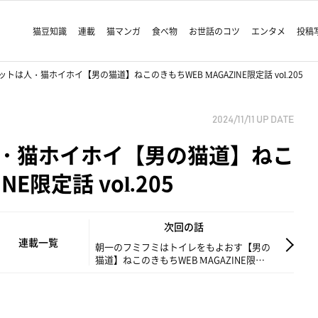
猫豆知識
連載
猫マンガ
食べ物
お世話のコツ
エンタメ
投稿
トは人・猫ホイホイ【男の猫道】ねこのきもちWEB MAGAZINE限定話 vol.205
2024/11/11
UP DATE
・猫ホイホイ【男の猫道】ねこ
NE限定話 vol.205
次回の話
連載一覧
朝一のフミフミはトイレをもよおす【男の
猫道】ねこのきもちWEB MAGAZINE限定
話 vol.206