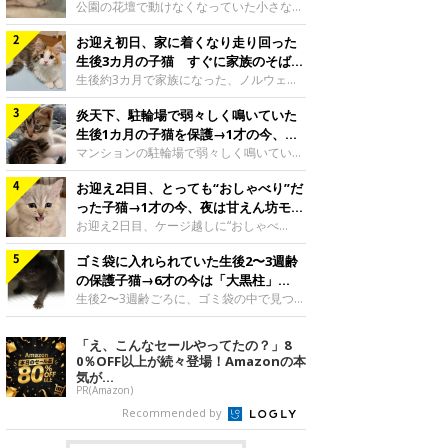
と“姉妹”のような関係に
公園の花壇で動けなくなっていた小さな子
猫。家族に迎えられてから6年、先住猫と
お迎え初日、家に着くなり走り回った
の間には深い絆が育まれていました。保護
当時のティダちゃん。
生後3カ月の子猫 すぐに家族のそばで
@muumuu62197189紹介するのは、
落ち着く姿に「迎えてよかった」
生後約3カ月で家族になった、ノルウェー
X（旧Twitter）ユーザー
ジャンフォレストキャットの子猫。お迎え
@muumuu62197189さんの愛猫・ティダ
炎天下、駐輪場で弱々しく鳴いていた
翌日には、すでに家でくつろぐ様子を見せ
ちゃん（取材時6才）の成長記録です。こ
ていました。お迎え翌日、ベッドでうとう
生後1カ月の子猫を保護→1才の今、筋
ちらは、生後3カ月ごろのティダちゃん。
とするむうちゃんお迎え翌日のむうちゃ
肉質でツンデレなコに成長
マンションの駐輪場で弱々しく鳴いてい
飼い主さんが出会ったのは、夜から大雨に
ん。@umimugi0304紹介するのは、
た、生後1カ月ほどの子猫。家族に迎えら
なると予報されていた日の夕方でした。花
Instagramユーザー@umimugi0304さんの
お迎え2日目、とっても“おしゃべり”だ
れてから1年、体も行動も大きく成長しま
壇で動けずにいた子猫保護したばかりのテ
愛猫・むうちゃん（撮影時、生後約3カ月
した。炎天下の駐輪場で鳴いていた小さな
った子猫→1才の今、夜は甘えん坊モー
ィダちゃん。@muumuu62197189飼い主
／ノルウェージャンフォレストキャッ
子猫保護当時のモモちゃん。@Kingponzu
ドになるコに成長！
お迎え2日目、ケージ越しに“おしゃべ
さんは、公園の
ト）。こちらは、お迎え翌日に撮影された
紹介するのは、X（旧Twitter）ユーザー
り”する姿を見せていた子猫。1才になった
一枚。ゴハンをお腹いっぱい食べたむうち
@Kingponzuさんの愛猫・モモちゃん（取
ゴミ袋に入れられていた生後2〜3週齢
今も見せる愛らしい姿にキュンとします。
ゃんは眠くなり、飼い主さん夫婦のベッド
材時1才）の成長記録です。こちらは、モ
お迎え2日目、ケージ越しに何かを伝える
の保護子猫→6才の今は「大黒柱」
でうとうとし始めたのだとか。飼い主さ
モちゃんが生後1カ月ごろに撮影された一
ももちゃん“おしゃべり”なももちゃん。
に！ 美しい黒猫に成長した姿にグッ
生後2〜3週齢ごろに、ゴミ袋の中で見つか
枚。飼い主さんの自宅マンションの駐輪場
@poocoonyan紹介するのは、Instagram
った小さな命。ミルクから育てられたその
とくる
で鳴いていたところを保護された当時の姿
ユーザー@poocoonyanさんの愛猫・もも
子猫は今、家族に欠かせない存在へと成長
「え、こんなセールやってたの？」8
です。子猫時代のモモちゃん。
ちゃん（取材時1才／マンチカン）です。
しました。ゴミ袋の中で見つかった、ミニ
0％OFF以上が続々登場！Amazonの本
@Kingponzuその日は気温が35℃を
こちらの動画は、ももちゃんが生後2カ月
モグラのような子猫よちよち歩きをしてい
気が...
を過ぎたころ、お迎え2日目に撮影された
たころの、生後2〜3週齢ごろのドンちゃ
PR(Amazon)
もの。新しい環境にゆっくり慣れてもらう
ん。@doddou_1今回紹介するのは、
Recommended by
ため、当時はケージの中で過ごしていまし
X（旧Twitter）ユーザー@doddou_1さん
た。鳴いてアピールするももち
の愛猫・ドンちゃん（取材時、推定6才／