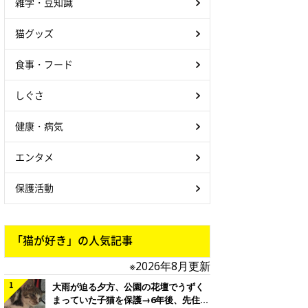
雑学・豆知識
猫グッズ
食事・フード
しぐさ
健康・病気
エンタメ
保護活動
「猫が好き」の人気記事
※2026年8月更新
大雨が迫る夕方、公園の花壇でうずく
まっていた子猫を保護→6年後、先住猫