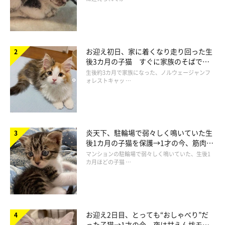
お迎え初日、家に着くなり走り回った生
後3カ月の子猫 すぐに家族のそばで落
ち着く姿に「迎えてよかった」
生後約3カ月で家族になった、ノルウェージャンフ
ォレストキャッ …
炎天下、駐輪場で弱々しく鳴いていた生
後1カ月の子猫を保護→1才の今、筋肉質
でツンデレなコに成長
マンションの駐輪場で弱々しく鳴いていた、生後1
カ月ほどの子猫 …
お迎え2日目、とっても“おしゃべり”だ
った子猫→1才の今、夜は甘えん坊モー