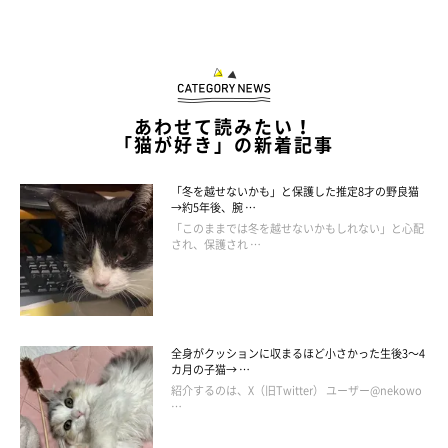
あわせて読みたい！
「猫が好き」の新着記事
「冬を越せないかも」と保護した推定8才の野良猫
→約5年後、腕 …
「このままでは冬を越せないかもしれない」と心配
され、保護され …
全身がクッションに収まるほど小さかった生後3～4
カ月の子猫→ …
紹介するのは、X（旧Twitter） ユーザー@nekowo
…