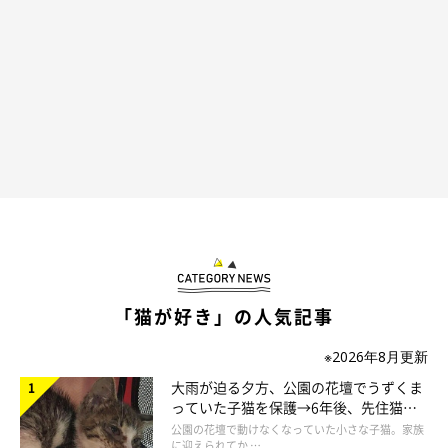
「猫が好き」の人気記事
※2026年8月更新
大雨が迫る夕方、公園の花壇でうずくま
っていた子猫を保護→6年後、先住猫
と“姉妹”のような関係に
公園の花壇で動けなくなっていた小さな子猫。家族
に迎えられてか …