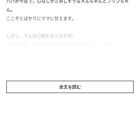
パパが不在で、心なしかさみしそうなメルちゃんとプリンちゃ
ん。
ここぞとばかりにママに甘えます。
しかし、そんな心配もなんのその。
寝る前には、2匹で夜中の大運動会がスタート！（笑）
さみしくっても騒がしさは相変わらずなプリンちゃんとメルちゃ
んなのでした。
全文を読む