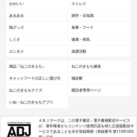
かわいい
ストレス
あるある
雑学・豆知識
猫グッズ
食事・フード
しぐさ
健康・病気
エンタメ
保護活動
雑誌『ねこのきもち』
ねこのきもち健保
キャットフードの正しい選び方
猫診断
ねこのきもちクイズ
購読者専用ページ
いぬ・ねこのきもちアプリ
ＡＢＪマークは、この電子書店・電子書籍配信サービス
が、著作権者からコンテンツ使用許諾を得た正規版配信サ
ービスであることを示す登録商標（登録番号 第11091003
号）です。