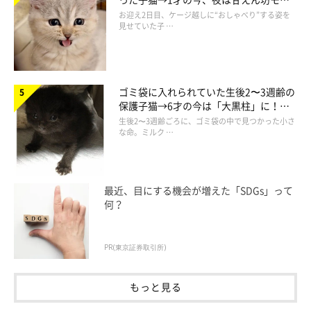
ドになるコに成長！
お迎え2日目、ケージ越しに“おしゃべり”する姿を
見せていた子 …
ゴミ袋に入れられていた生後2〜3週齢の
保護子猫→6才の今は「大黒柱」に！
美しい黒猫に成長した姿にグッとくる
生後2〜3週齢ごろに、ゴミ袋の中で見つかった小さ
な命。ミルク …
最近、目にする機会が増えた「SDGs」って
何？
PR(東京証券取引所)
もっと見る