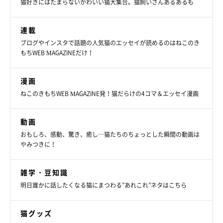
猫好きにはたまらないかわいい猫大集合。猫飼いさんあるあるも
連載
ブログやインスタで話題の人気猫のエッセイが読めるのはねこのき
もちWEB MAGAZINEだけ！
漫画
ねこのきもちWEB MAGAZINE発！猫だらけの4コマ＆エッセイ漫画
動画
おもしろ、感動、驚き、癒し…猫たちのちょっとした瞬間の動画は
やみつきに！
雑学・豆知識
明日誰かに話したくなる猫にまつわる”あれこれ”ネタはこちら
猫グッズ