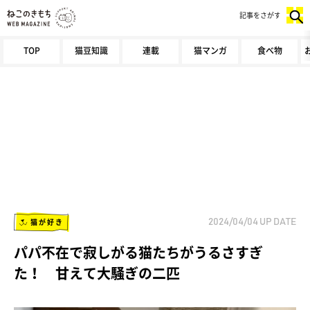
記事をさがす
TOP
猫豆知識
連載
猫マンガ
食べ物
猫が好き
2024/04/04
UP DATE
パパ不在で寂しがる猫たちがうるさすぎ
た！ 甘えて大騒ぎの二匹