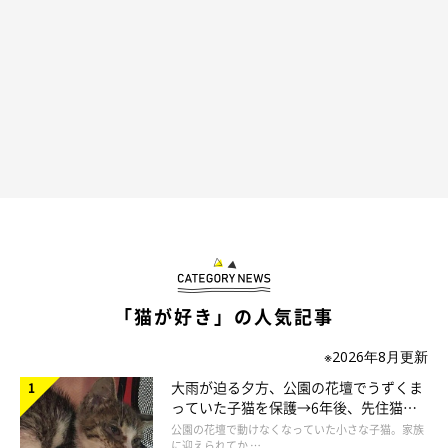
「猫が好き」の人気記事
※2026年8月更新
大雨が迫る夕方、公園の花壇でうずくま
っていた子猫を保護→6年後、先住猫
と“姉妹”のような関係に
公園の花壇で動けなくなっていた小さな子猫。家族
に迎えられてか …