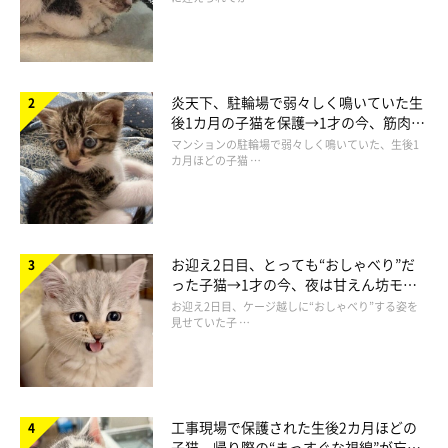
炎天下、駐輪場で弱々しく鳴いていた生
後1カ月の子猫を保護→1才の今、筋肉質
でツンデレなコに成長
マンションの駐輪場で弱々しく鳴いていた、生後1
カ月ほどの子猫 …
お迎え2日目、とっても“おしゃべり”だ
った子猫→1才の今、夜は甘えん坊モー
ドになるコに成長！
お迎え2日目、ケージ越しに“おしゃべり”する姿を
見せていた子 …
工事現場で保護された生後2カ月ほどの
子猫 帰り際の“まっすぐな視線”が忘れ