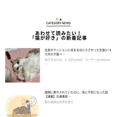
あわせて読みたい！
「猫が好き」の新着記事
全身がクッションに収まるほど小さかった生後3～4
カ月の子猫→ …
紹介するのは、X（旧Twitter） ユーザー@nekowo
…
寝顔に癒やされていたのに、急に不安になった話
【連載】交通事故 …
猫の寝顔は世界を救う