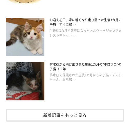
お迎え初日、家に着くなり走り回った生後3カ月の
子猫 すぐに家 …
生後約3カ月で家族になったノルウェージャンフォ
レストキャット …
排水枡から助け出された生後1カ月の“ボロボロ”の
子猫→11年 …
排水枡で保護された生後1カ月ほどの子猫・すてら
ちゃん。猫風邪 …
新着記事をもっと見る