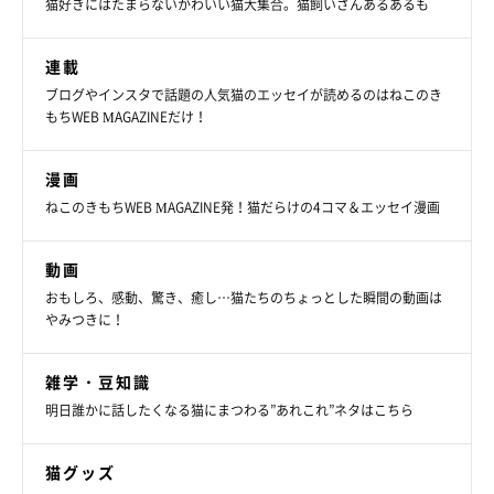
猫好きにはたまらないかわいい猫大集合。猫飼いさんあるあるも
連載
ブログやインスタで話題の人気猫のエッセイが読めるのはねこのき
もちWEB MAGAZINEだけ！
漫画
ねこのきもちWEB MAGAZINE発！猫だらけの4コマ＆エッセイ漫画
動画
おもしろ、感動、驚き、癒し…猫たちのちょっとした瞬間の動画は
やみつきに！
雑学・豆知識
明日誰かに話したくなる猫にまつわる”あれこれ”ネタはこちら
猫グッズ