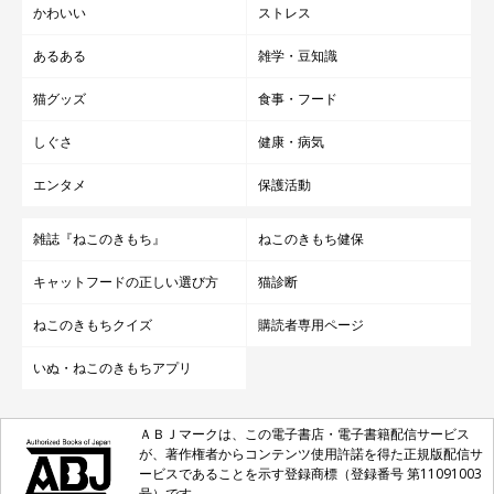
かわいい
ストレス
あるある
雑学・豆知識
猫グッズ
食事・フード
しぐさ
健康・病気
エンタメ
保護活動
雑誌『ねこのきもち』
ねこのきもち健保
キャットフードの正しい選び方
猫診断
ねこのきもちクイズ
購読者専用ページ
いぬ・ねこのきもちアプリ
ＡＢＪマークは、この電子書店・電子書籍配信サービス
が、著作権者からコンテンツ使用許諾を得た正規版配信サ
ービスであることを示す登録商標（登録番号 第11091003
号）です。