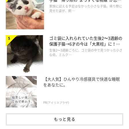
られず、家族の一員に
家族に迎える予定はなかった小さな子猫。帰り際に
見せた姿が、飼 …
ゴミ袋に入れられていた生後2〜3週齢の
保護子猫→6才の今は「大黒柱」に！
美しい黒猫に成長した姿にグッとくる
生後2〜3週齢ごろに、ゴミ袋の中で見つかった小さ
な命。ミルク …
【大人気】ひんやり冷感寝具で快適な睡眠
をあなたに。
PR(アイリスプラザ)
もっと見る