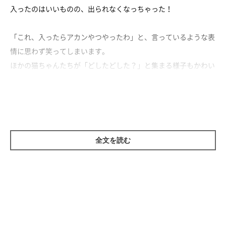
入ったのはいいものの、出られなくなっちゃった！
「これ、入ったらアカンやつやったわ」と、言っているような表
情に思わず笑ってしまいます。
ほかの猫ちゃんたちが「どしたどした？」と集まる様子もかわい
いですね♪
「これぐらい飛べるやろ、猫やろ？」とママさんに突っ込まれつ
つ、
無事に出てきた豆大福くんでした！
全文を読む