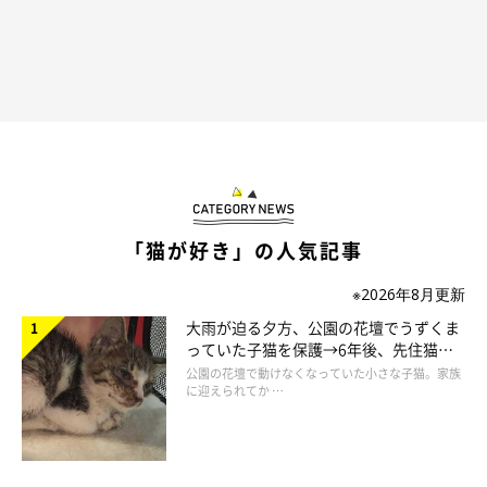
あおくんは満足そう？
@aoaobri
この投稿には、Instagramユーザーさんから
「入れて…ますか？
可愛いすぎます」「かわいい〜 うんうん！入れてるよ」「我が
「猫が好き」の人気記事
家の猫ちゃんも、大小お構いなく段ボールの箱が大好きです。な
ので、捨てられず3箱もあります」
などのコメントが寄せられて
※2026年8月更新
いました。
大雨が迫る夕方、公園の花壇でうずくま
っていた子猫を保護→6年後、先住猫
と“姉妹”のような関係に
公園の花壇で動けなくなっていた小さな子猫。家族
に迎えられてか …