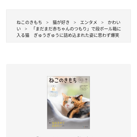
「コロコロ好き好き」
@aoaobri
ねこのきもち
猫が好き
エンタメ
かわい
い
「まだまだ赤ちゃんのつもり」で段ボール箱に
おもしろ可愛い姿を見せて、飼い主さんをクスッとさせているあ
入る猫 ぎゅうぎゅうに詰め込まれた姿に思わず爆笑
おくん。そんなあおくんとの日々の暮らしについて、飼い主さん
はこんなふうに話しています。
飼い主さん：
「とにかく可愛い、とにかく癒しです。何もしなくても、元気に
のびのび過ごしてくれたらそれでいいです。これからも元気にの
びのび過ごしてもらえるように、人間はしっかり働きたいと思い
ます！」
>（獣医師が解説）どんなサイズの箱でも入ろうとする猫の心理
は？｜獣医師解説