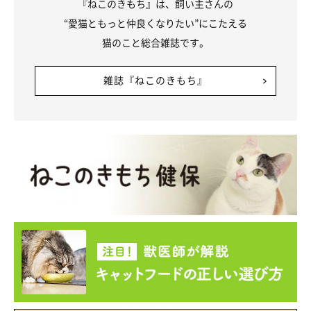
『ねこのきもち』は、飼い主さんの
写真提供・取材協力／
@aoaobri
さん／Instagram
“愛猫ともっと仲良くなりたい”にこたえる
※この記事は投稿者さまにご了承をいただいたうえで制作してい
猫のこと総合雑誌です。
ます。
取材・文／二宮ねこむ
雑誌『ねこのきもち』