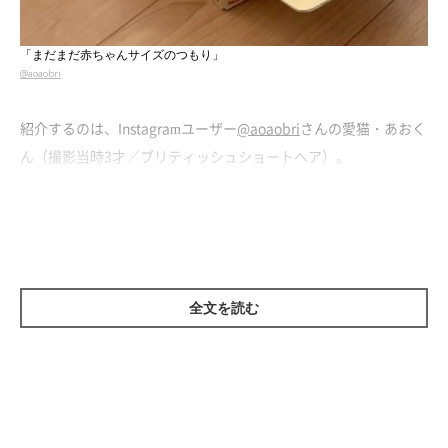
「まだまだ赤ちゃんサイズのつもり」
@aoaobri
紹介するのは、Instagramユーザー
@aoaobri
さんの愛猫・あおく
ん（撮影当時3才／ブリティッシュショートヘア）。
飼い主さんが
「まだまだ赤ちゃんサイズのつもり」
と投稿した動
画では、小さな段ボール箱に体をすっぽりと収めようとするあお
くんの姿が映っていました。
全文を読む
撮影当時、段ボール箱を開ける飼い主さんのことをあおくんがず
っと見てきたため、
「入りたいんだろうな」
と思い床に置いたと
ころ、あおくんは「サイズはどうかな？」「居心地はどうか
な？」といった様子で段ボール箱に入っていったといいます。