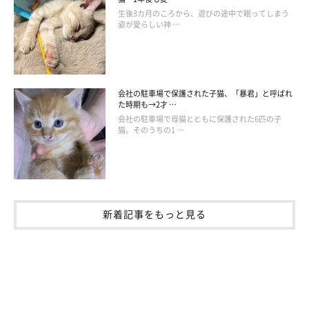
生後3カ月のころから、遊びの途中で眠ってしまう
姿が愛らしい神 …
飼い主さんによれば、あおくんは
「ごはんを食べるときはそばで
背中をなでててほしい甘えん坊」
なのだそう。また、少し
「ずる
賢いタイプ」
でもあるようで、こんな策士な一面が見られるとい
います。
会社の駐車場で保護された子猫、「暴君」と呼ばれ
た時期も→2才 …
会社の駐車場で母猫とともに保護された6匹の子
猫。そのうちの1 …
飼い主さん：
「あおくんは、“ヘソ天”をすると私たちがなでに来るのを知って
います。なので、ごはんを食べるときはまず私たちの近くでヘソ
天して、なでようとするとくるっと起き上がり、
ごはんの場所ま
で誘導
するんです。そんなずる賢くて可愛いところがあります」
新着記事をもっと見る
飼い主さんをおびき出し、ナデナデしてもらいながらごはんを食
べているときのあおくんは、満足げにゴロゴロと喉を鳴らしてい
るそうです。