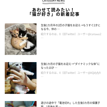
あわせて読みたい！
「猫が好き」の新着記事
生後1カ月半の2匹の子猫をお迎え→もうすぐ2才に
なる今、仲の …
紹介するのは、X（旧Twitter）ユーザー@curumu2
…
生後1カ月の子猫をお迎え→“ダイナミックな体”に
なった10才 …
紹介するのは、X（旧Twitter）ユーザー@AQdyfy9
…
さすがにそれは入れてない自覚あるよね？
遊びの途中で「電池切れ」した生後3カ月の保護子
@aoaobri
猫 1年後も変 …