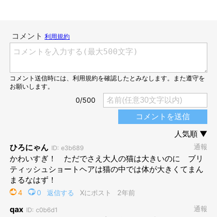
@aoaobri
飼い主さんに話を聞くと、あおくんは箱などにぎゅうぎゅうに体
を詰め込んで、窮屈そうにくつろぐのが好きなのだそうです。
撮影当時の様子について、飼い主さんは
「思った通りだな〜。可
愛いな〜と思いました（笑）」
と話します。
飼い主さん：
「サイズや種類に限らず、
入れるものにはとりあえず入ってみる
主義
みたいで、日頃から箱やらカバンやら洗面器やら、なんでも