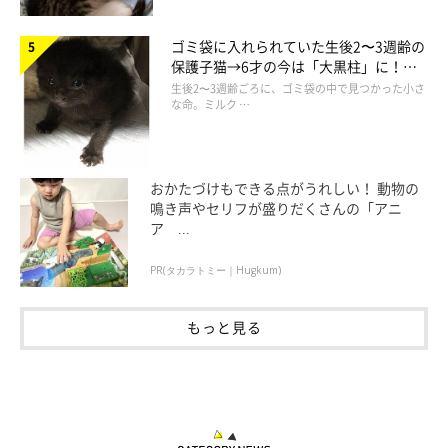
ゴミ袋に入れられていた生後2〜3週齢の
保護子猫→6才の今は「大黒柱」に！
美しい黒猫に成長した姿にグッとくる
生後2〜3週齢ごろに、ゴミ袋の中で見つかった小さ
な命。ミルク …
おかたづけもできる点がうれしい！ 動物の
鳴き声やセリフが盛りだくさんの「アニ
ア ...
PR(タカラトミー｜Hugkum)
もっと見る
じつは策士な一面も！