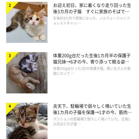
お迎え初日、家に着くなり走り回った生
後3カ月の子猫 すぐに家族のそばで落
ち着く姿に「迎えてよかった」
生後約3カ月で家族になった、ノルウェージャンフ
ォレストキャッ …
体重200g台だった生後1カ月半の保護子
この投稿をInstagramで見る
猫兄妹→6才の今、寄り添って眠る姿に
ほっこり！
体重200g台だった2匹の保護子猫。飼い主さんの家
族になって …
炎天下、駐輪場で弱々しく鳴いていた生
後1カ月の子猫を保護→1才の今、筋肉質
でツンデレなコに成長
マンションの駐輪場で弱々しく鳴いていた、生後1
カ月ほどの子猫 …
あおあおブリ(@aoaobri)がシェアした投稿