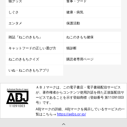
猫グッズ
食事・フード
しぐさ
健康・病気
エンタメ
保護活動
雑誌『ねこのきもち』
ねこのきもち健保
キャットフードの正しい選び方
猫診断
ねこのきもちクイズ
購読者専用ページ
いぬ・ねこのきもちアプリ
ＡＢＪマークは、この電子書店・電子書籍配信サービス
が、著作権者からコンテンツ使用許諾を得た正規版配信サ
ービスであることを示す登録商標（登録番号 第11091003
号）です。
ABJマークの詳細、ABJマークを掲示しているサービスの一
覧はこちら→
https://aebs.or.jp/