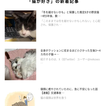
「猫が好き」の新着記事
「冬を越せないかも」と保護した推定8才の野良猫
→約5年後、腕 …
「このままでは冬を越せないかもしれない」と心配
され、保護され …
全身がクッションに収まるほど小さかった生後3～4
カ月の子猫→ …
紹介するのは、X（旧Twitter） ユーザー@nekowo
…
寝顔に癒やされていたのに、急に不安になった話
【連載】交通事故 …
猫の寝顔は世界を救う