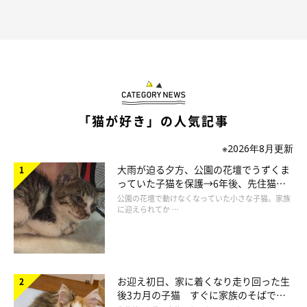
「猫が好き」の人気記事
※2026年8月更新
大雨が迫る夕方、公園の花壇でうずくま
次は好きなゴハンだったらいいね！
っていた子猫を保護→6年後、先住猫
と“姉妹”のような関係に
公園の花壇で動けなくなっていた小さな子猫。家族
に迎えられてか …
参照／YouTube（【モアクリ】 コレジャナイ・・・）
https://www.youtube.com/watch?v=6Af3K8Od4CA
文／二宮ねこむ
お迎え初日、家に着くなり走り回った生
後3カ月の子猫 すぐに家族のそばで落