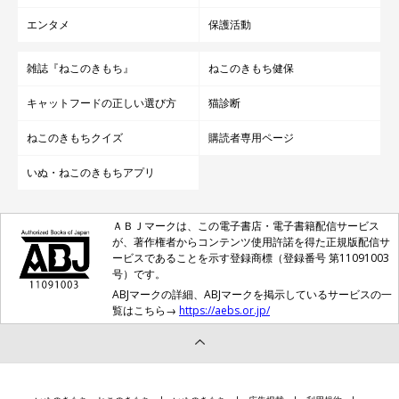
エンタメ
保護活動
雑誌『ねこのきもち』
ねこのきもち健保
キャットフードの正しい選び方
猫診断
ねこのきもちクイズ
購読者専用ページ
いぬ・ねこのきもちアプリ
ＡＢＪマークは、この電子書店・電子書籍配信サービス
が、著作権者からコンテンツ使用許諾を得た正規版配信サ
ービスであることを示す登録商標（登録番号 第11091003
号）です。
ABJマークの詳細、ABJマークを掲示しているサービスの一
覧はこちら→
https://aebs.or.jp/