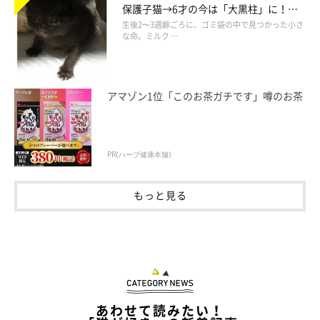
保護子猫→6才の今は「大黒柱」に！
美しい黒猫に成長した姿にグッとくる
生後2〜3週齢ごろに、ゴミ袋の中で見つかった小さ
な命。ミルク …
アマゾン1位「このお茶ガチです」噂のお茶
PR(ハーブ健康本舗)
もっと見る
あわせて読みたい！