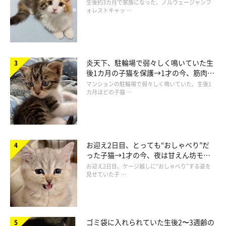
ち着く姿に「迎えてよかった」
生後約3カ月で家族になった、ノルウェージャンフ
ォレストキャッ …
炎天下、駐輪場で弱々しく鳴いていた生
後1カ月の子猫を保護→1才の今、筋肉質
でツンデレなコに成長
マンションの駐輪場で弱々しく鳴いていた、生後1
カ月ほどの子猫 …
お迎え2日目、とっても“おしゃべり”だ
った子猫→1才の今、夜は甘えん坊モー
ドになるコに成長！
お迎え2日目、ケージ越しに“おしゃべり”する姿を
見せていた子 …
ゴミ袋に入れられていた生後2〜3週齢の