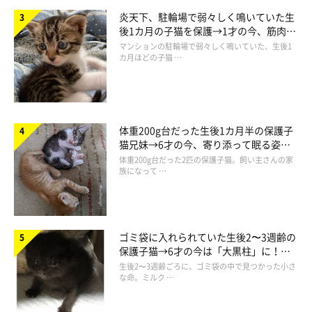
炎天下、駐輪場で弱々しく鳴いていた生
後1カ月の子猫を保護→1才の今、筋肉質
でツンデレなコに成長
マンションの駐輪場で弱々しく鳴いていた、生後1
カ月ほどの子猫 …
体重200g台だった生後1カ月半の保護子
猫兄妹→6才の今、寄り添って眠る姿に
ほっこり！
体重200g台だった2匹の保護子猫。飼い主さんの家
族になって …
ゴミ袋に入れられていた生後2〜3週齢の
保護子猫→6才の今は「大黒柱」に！
美しい黒猫に成長した姿にグッとくる
生後2〜3週齢ごろに、ゴミ袋の中で見つかった小さ
な命。ミルク …