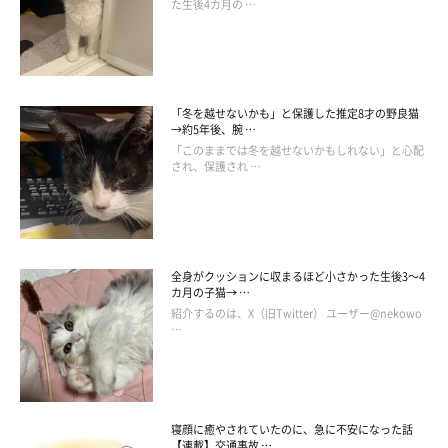
た生後4カ月の …
「冬を越せないかも」と保護した推定8才の野良猫
→約5年後、腕 …
「このままでは冬を越せないかもしれない」と心配
され、保護され …
全身がクッションに収まるほど小さかった生後3～4
カ月の子猫→ …
紹介するのは、X（旧Twitter） ユーザー@nekowo
…
寝顔に癒やされていたのに、急に不安になった話
【連載】交通事故 …