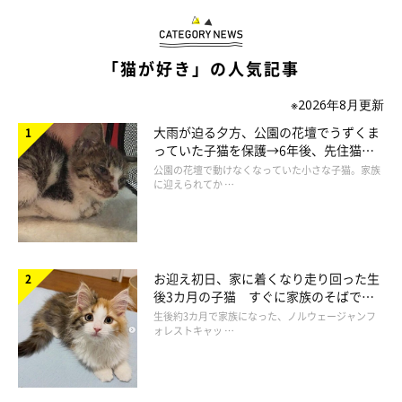
「猫が好き」の人気記事
※2026年8月更新
大雨が迫る夕方、公園の花壇でうずくま
っていた子猫を保護→6年後、先住猫
と“姉妹”のような関係に
公園の花壇で動けなくなっていた小さな子猫。家族
に迎えられてか …
お迎え初日、家に着くなり走り回った生
後3カ月の子猫 すぐに家族のそばで落
ち着く姿に「迎えてよかった」
生後約3カ月で家族になった、ノルウェージャンフ
ォレストキャッ …