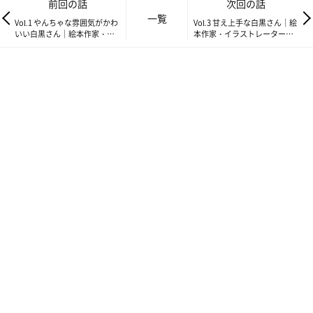
前回の話
次回の話
一覧
Vol.1 やんちゃな雰囲気がかわ
Vol.3 甘え上手な白黒さん｜絵
いい白黒さん｜絵本作家・イ
本作家・イラストレーターさ
ラストレーターさかざきちは
かざきちはるの白黒さんこん
るの白黒さんこんにちわ
にちわ
おしゃべりが大好きなきゅーくん。