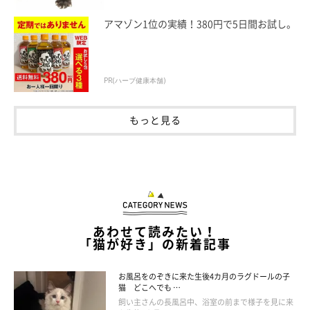
アマゾン1位の実績！380円で5日間お試し。
PR(ハーブ健康本舗)
もっと見る
あわせて読みたい！
「猫が好き」の新着記事
お風呂をのぞきに来た生後4カ月のラグドールの子
猫 どこへでも …
飼い主さんの長風呂中、浴室の前まで様子を見に来