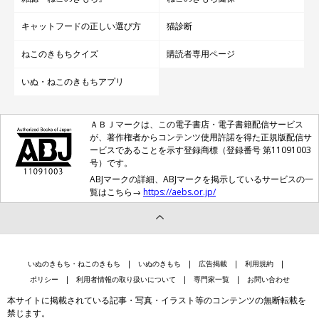
キャットフードの正しい選び方
猫診断
ねこのきもちクイズ
購読者専用ページ
いぬ・ねこのきもちアプリ
ＡＢＪマークは、この電子書店・電子書籍配信サービス
が、著作権者からコンテンツ使用許諾を得た正規版配信サ
ービスであることを示す登録商標（登録番号 第11091003
号）です。
ABJマークの詳細、ABJマークを掲示しているサービスの一
覧はこちら→
https://aebs.or.jp/
いぬのきもち・ねこのきもち
いぬのきもち
広告掲載
利用規約
ポリシー
利用者情報の取り扱いについて
専門家一覧
お問い合わせ
本サイトに掲載されている記事・写真・イラスト等のコンテンツの無断転載を
禁じます。