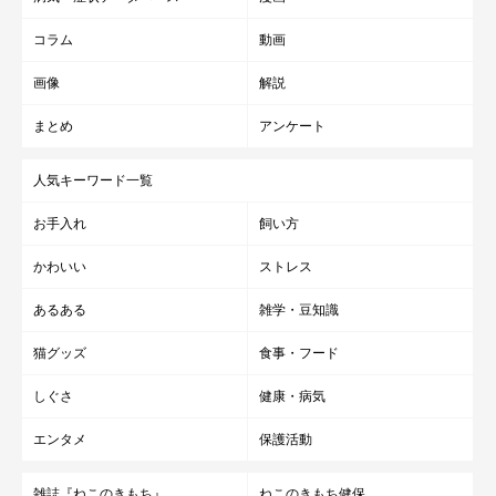
コラム
動画
画像
解説
まとめ
アンケート
人気キーワード一覧
お手入れ
飼い方
かわいい
ストレス
あるある
雑学・豆知識
猫グッズ
食事・フード
しぐさ
健康・病気
エンタメ
保護活動
雑誌『ねこのきもち』
ねこのきもち健保